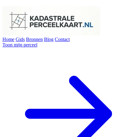
Home
Gids
Bronnen
Blog
Contact
Toon mijn perceel