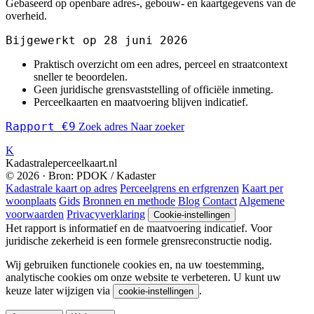
Gebaseerd op openbare adres-, gebouw- en kaartgegevens van de
overheid.
Bijgewerkt op 28 juni 2026
Praktisch overzicht om een adres, perceel en straatcontext
sneller te beoordelen.
Geen juridische grensvaststelling of officiële inmeting.
Perceelkaarten en maatvoering blijven indicatief.
Rapport €9
Zoek adres
Naar zoeker
K
Kadastraleperceelkaart.nl
© 2026 · Bron: PDOK / Kadaster
Kadastrale kaart op adres
Perceelgrens en erfgrenzen
Kaart per
woonplaats
Gids
Bronnen en methode
Blog
Contact
Algemene
voorwaarden
Privacyverklaring
Cookie-instellingen
Het rapport is informatief en de maatvoering indicatief. Voor
juridische zekerheid is een formele grensreconstructie nodig.
Wij gebruiken functionele cookies en, na uw toestemming,
analytische cookies om onze website te verbeteren. U kunt uw
keuze later wijzigen via
.
cookie-instellingen