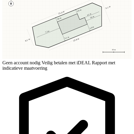
9,1 m
3,8 m
25,4 m
4,1 m
3,4 m
3,8 m
2,9 m
7,2 m
5,1 m
23,8 m
8,2 m
10 m
Geen account nodig
Veilig betalen met iDEAL
Rapport met
indicatieve maatvoering