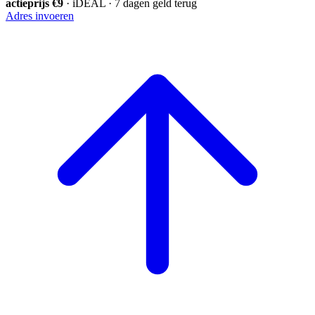
actieprijs €9
· iDEAL · 7 dagen geld terug
Adres invoeren