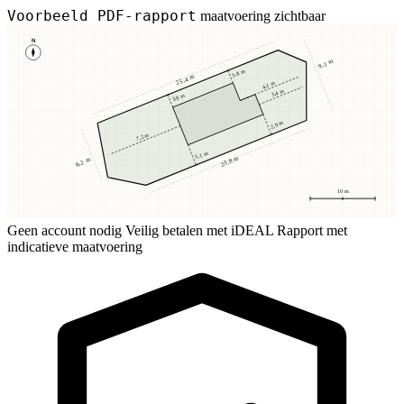
Voorbeeld PDF-rapport
maatvoering zichtbaar
N
9,1 m
3,8 m
25,4 m
4,1 m
3,4 m
3,8 m
2,9 m
7,2 m
5,1 m
23,8 m
8,2 m
10 m
Geen account nodig
Veilig betalen met iDEAL
Rapport met
indicatieve maatvoering