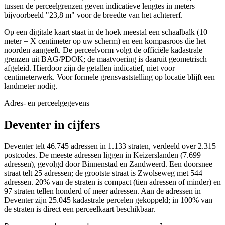
tussen de perceelgrenzen geven indicatieve lengtes in meters —
bijvoorbeeld "23,8 m" voor de breedte van het achtererf.
Op een digitale kaart staat in de hoek meestal een schaalbalk (10
meter = X centimeter op uw scherm) en een kompasroos die het
noorden aangeeft. De perceelvorm volgt de officiële kadastrale
grenzen uit BAG/PDOK; de maatvoering is daaruit geometrisch
afgeleid. Hierdoor zijn de getallen indicatief, niet voor
centimeterwerk. Voor formele grensvaststelling op locatie blijft een
landmeter nodig.
Adres- en perceelgegevens
Deventer in cijfers
Deventer telt 46.745 adressen in 1.133 straten, verdeeld over 2.315
postcodes. De meeste adressen liggen in Keizerslanden (7.699
adressen), gevolgd door Binnenstad en Zandweerd. Een doorsnee
straat telt 25 adressen; de grootste straat is Zwolseweg met 544
adressen. 20% van de straten is compact (tien adressen of minder) en
97 straten tellen honderd of meer adressen. Aan de adressen in
Deventer zijn 25.045 kadastrale percelen gekoppeld; in 100% van
de straten is direct een perceelkaart beschikbaar.