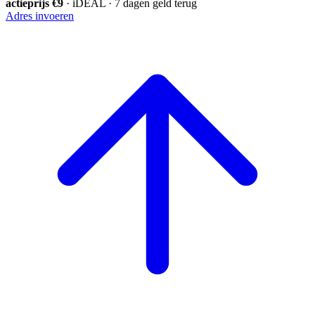
actieprijs €9
· iDEAL · 7 dagen geld terug
Adres invoeren