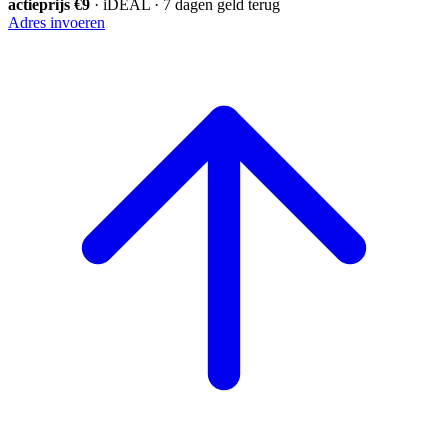
actieprijs €9
· iDEAL · 7 dagen geld terug
Adres invoeren