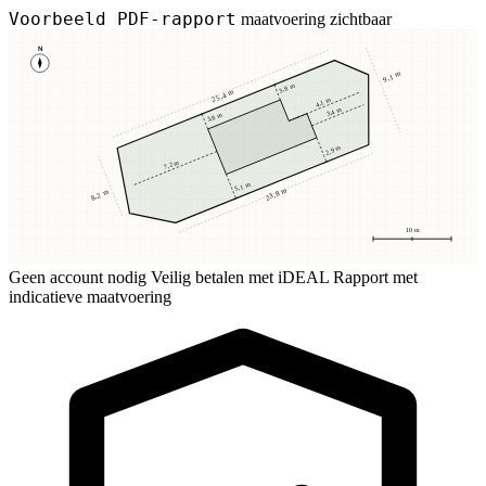
Voorbeeld PDF-rapport
maatvoering zichtbaar
N
9,1 m
3,8 m
25,4 m
4,1 m
3,4 m
3,8 m
2,9 m
7,2 m
5,1 m
23,8 m
8,2 m
10 m
Geen account nodig
Veilig betalen met iDEAL
Rapport met
indicatieve maatvoering