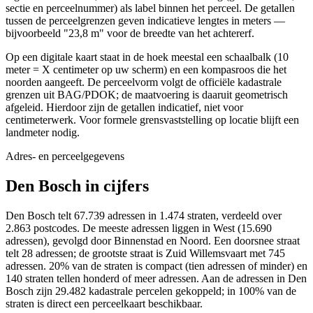
sectie en perceelnummer) als label binnen het perceel. De getallen
tussen de perceelgrenzen geven indicatieve lengtes in meters —
bijvoorbeeld "23,8 m" voor de breedte van het achtererf.
Op een digitale kaart staat in de hoek meestal een schaalbalk (10
meter = X centimeter op uw scherm) en een kompasroos die het
noorden aangeeft. De perceelvorm volgt de officiële kadastrale
grenzen uit BAG/PDOK; de maatvoering is daaruit geometrisch
afgeleid. Hierdoor zijn de getallen indicatief, niet voor
centimeterwerk. Voor formele grensvaststelling op locatie blijft een
landmeter nodig.
Adres- en perceelgegevens
Den Bosch in cijfers
Den Bosch telt 67.739 adressen in 1.474 straten, verdeeld over
2.863 postcodes. De meeste adressen liggen in West (15.690
adressen), gevolgd door Binnenstad en Noord. Een doorsnee straat
telt 28 adressen; de grootste straat is Zuid Willemsvaart met 745
adressen. 20% van de straten is compact (tien adressen of minder) en
140 straten tellen honderd of meer adressen. Aan de adressen in Den
Bosch zijn 29.482 kadastrale percelen gekoppeld; in 100% van de
straten is direct een perceelkaart beschikbaar.