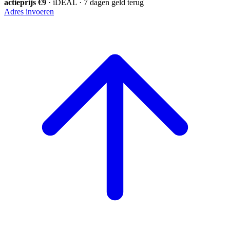
actieprijs €9
· iDEAL · 7 dagen geld terug
Adres invoeren