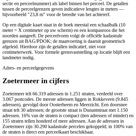
sectie en perceelnummer) als label binnen het perceel. De getallen
tussen de perceelgrenzen geven indicatieve lengtes in meters —
bijvoorbeeld "23,8 m" voor de breedte van het achtererf.
Op een digitale kaart staat in de hoek meestal een schaalbalk (10
meter = X centimeter op uw scherm) en een kompasroos die het
noorden aangeeft. De perceelvorm volgt de officiële kadastrale
grenzen uit BAG/PDOK; de maatvoering is daaruit geometrisch
afgeleid. Hierdoor zijn de getallen indicatief, niet voor
centimeterwerk. Voor formele grensvaststelling op locatie blijft een
landmeter nodig.
Adres- en perceelgegevens
Zoetermeer in cijfers
Zoetermeer telt 66.319 adressen in 1.251 straten, verdeeld over
3.067 postcodes. De meeste adressen liggen in Rokkeveen (9.845
adressen), gevolgd door Oosterheem en Meerzicht. Een doorsnee
straat telt 30 adressen; de grootste straat is Dunantstraat met 1.150
adressen. 16% van de straten is compact (tien adressen of minder) en
155 straten tellen honderd of meer adressen. Aan de adressen in
Zoetermeer zijn 30.290 kadastrale percelen gekoppeld; in 100% van
de straten is direct een perceelkaart beschikbaar.