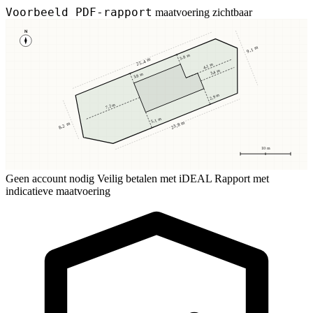
Voorbeeld PDF-rapport
maatvoering zichtbaar
N
9,1 m
3,8 m
25,4 m
4,1 m
3,4 m
3,8 m
2,9 m
7,2 m
5,1 m
23,8 m
8,2 m
10 m
Geen account nodig
Veilig betalen met iDEAL
Rapport met
indicatieve maatvoering