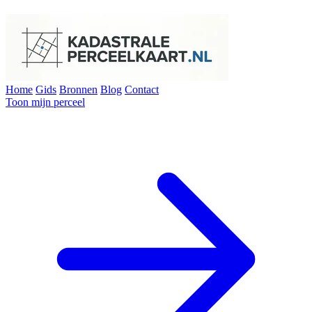
Home
Gids
Bronnen
Blog
Contact
Toon mijn perceel