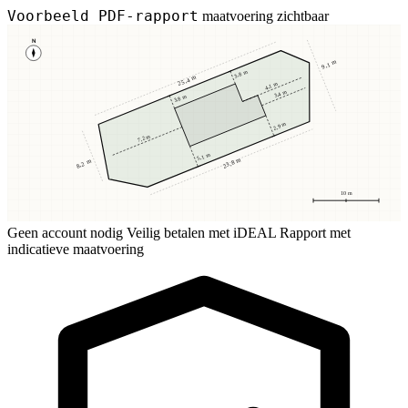
Voorbeeld PDF-rapport
maatvoering zichtbaar
N
9,1 m
3,8 m
25,4 m
4,1 m
3,4 m
3,8 m
2,9 m
7,2 m
5,1 m
23,8 m
8,2 m
10 m
Geen account nodig
Veilig betalen met iDEAL
Rapport met
indicatieve maatvoering