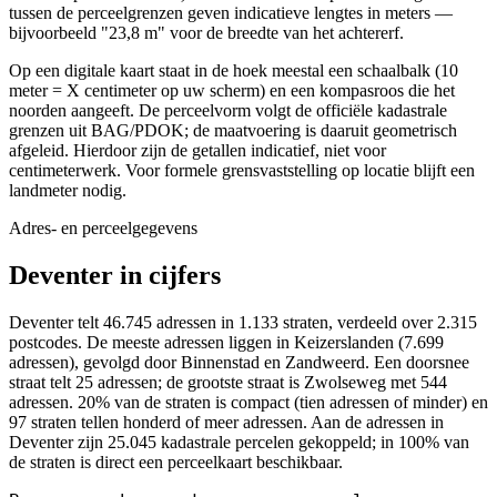
tussen de perceelgrenzen geven indicatieve lengtes in meters —
bijvoorbeeld "23,8 m" voor de breedte van het achtererf.
Op een digitale kaart staat in de hoek meestal een schaalbalk (10
meter = X centimeter op uw scherm) en een kompasroos die het
noorden aangeeft. De perceelvorm volgt de officiële kadastrale
grenzen uit BAG/PDOK; de maatvoering is daaruit geometrisch
afgeleid. Hierdoor zijn de getallen indicatief, niet voor
centimeterwerk. Voor formele grensvaststelling op locatie blijft een
landmeter nodig.
Adres- en perceelgegevens
Deventer in cijfers
Deventer telt 46.745 adressen in 1.133 straten, verdeeld over 2.315
postcodes. De meeste adressen liggen in Keizerslanden (7.699
adressen), gevolgd door Binnenstad en Zandweerd. Een doorsnee
straat telt 25 adressen; de grootste straat is Zwolseweg met 544
adressen. 20% van de straten is compact (tien adressen of minder) en
97 straten tellen honderd of meer adressen. Aan de adressen in
Deventer zijn 25.045 kadastrale percelen gekoppeld; in 100% van
de straten is direct een perceelkaart beschikbaar.