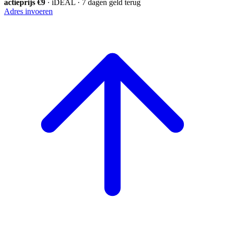
actieprijs €9
· iDEAL · 7 dagen geld terug
Adres invoeren