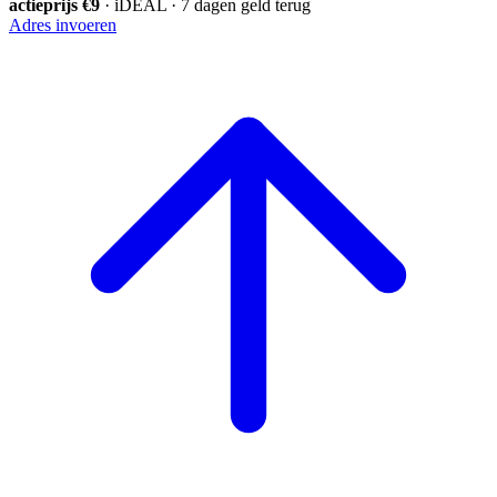
actieprijs €9
· iDEAL · 7 dagen geld terug
Adres invoeren