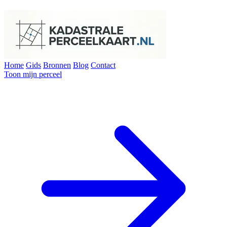
Home
Gids
Bronnen
Blog
Contact
Toon mijn perceel