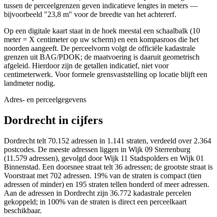
tussen de perceelgrenzen geven indicatieve lengtes in meters —
bijvoorbeeld "23,8 m" voor de breedte van het achtererf.
Op een digitale kaart staat in de hoek meestal een schaalbalk (10
meter = X centimeter op uw scherm) en een kompasroos die het
noorden aangeeft. De perceelvorm volgt de officiële kadastrale
grenzen uit BAG/PDOK; de maatvoering is daaruit geometrisch
afgeleid. Hierdoor zijn de getallen indicatief, niet voor
centimeterwerk. Voor formele grensvaststelling op locatie blijft een
landmeter nodig.
Adres- en perceelgegevens
Dordrecht in cijfers
Dordrecht telt 70.152 adressen in 1.141 straten, verdeeld over 2.364
postcodes. De meeste adressen liggen in Wijk 09 Sterrenburg
(11.579 adressen), gevolgd door Wijk 11 Stadspolders en Wijk 01
Binnenstad. Een doorsnee straat telt 36 adressen; de grootste straat is
Voorstraat met 702 adressen. 19% van de straten is compact (tien
adressen of minder) en 195 straten tellen honderd of meer adressen.
Aan de adressen in Dordrecht zijn 36.772 kadastrale percelen
gekoppeld; in 100% van de straten is direct een perceelkaart
beschikbaar.