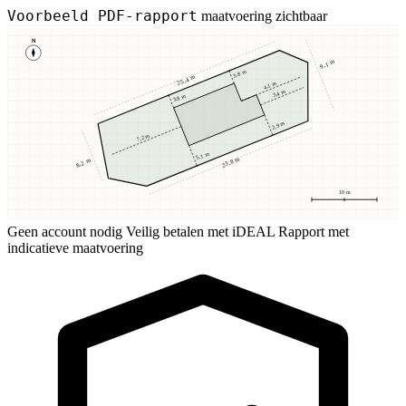
Voorbeeld PDF-rapport
maatvoering zichtbaar
N
9,1 m
3,8 m
25,4 m
4,1 m
3,4 m
3,8 m
2,9 m
7,2 m
5,1 m
23,8 m
8,2 m
10 m
Geen account nodig
Veilig betalen met iDEAL
Rapport met
indicatieve maatvoering