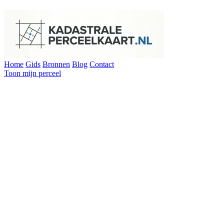
Home
Gids
Bronnen
Blog
Contact
Toon mijn perceel