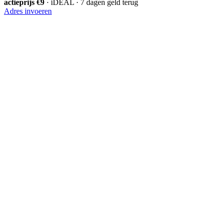
actieprijs €9
· iDEAL · 7 dagen geld terug
Adres invoeren