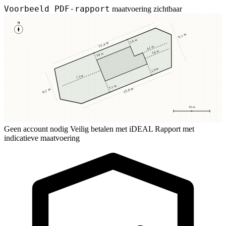
Voorbeeld PDF-rapport
maatvoering zichtbaar
N
9,1 m
3,8 m
25,4 m
4,1 m
3,4 m
3,8 m
2,9 m
7,2 m
5,1 m
23,8 m
8,2 m
10 m
Geen account nodig
Veilig betalen met iDEAL
Rapport met
indicatieve maatvoering