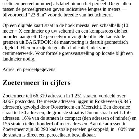
sectie en perceelnummer) als label binnen het perceel. De getallen
tussen de perceelgrenzen geven indicatieve lengtes in meters —
bijvoorbeeld "23,8 m" voor de breedte van het achtererf.
Op een digitale kaart staat in de hoek meestal een schaalbalk (10
meter = X centimeter op uw scherm) en een kompasroos die het
noorden aangeeft. De perceelvorm volgt de officiële kadastrale
grenzen uit BAG/PDOK; de maatvoering is daaruit geometrisch
afgeleid. Hierdoor zijn de getallen indicatief, niet voor
centimeterwerk. Voor formele grensvaststelling op locatie blijft een
landmeter nodig.
Adres- en perceelgegevens
Zoetermeer in cijfers
Zoetermeer telt 66.319 adressen in 1.251 straten, verdeeld over
3.067 postcodes. De meeste adressen liggen in Rokkeveen (9.845
adressen), gevolgd door Oosterheem en Meerzicht. Een doorsnee
straat telt 30 adressen; de grootste straat is Dunantstraat met 1.150
adressen. 16% van de straten is compact (tien adressen of minder) en
155 straten tellen honderd of meer adressen. Aan de adressen in
Zoetermeer zijn 30.290 kadastrale percelen gekoppeld; in 100% van
de straten is direct een perceelkaart beschikbaar.