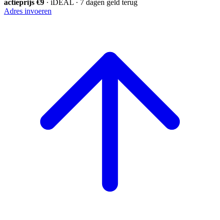
actieprijs €9
· iDEAL · 7 dagen geld terug
Adres invoeren