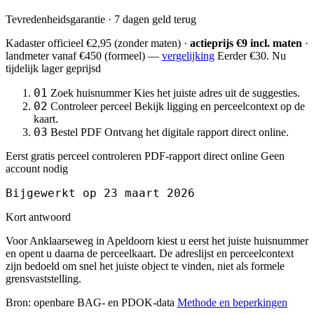
Tevredenheidsgarantie · 7 dagen geld terug
Kadaster officieel
€2,95
(zonder maten) ·
actieprijs €9 incl. maten
·
landmeter
vanaf €450
(formeel) —
vergelijking
Eerder €30. Nu
tijdelijk lager geprijsd
01
Zoek huisnummer
Kies het juiste adres uit de suggesties.
02
Controleer perceel
Bekijk ligging en perceelcontext op de
kaart.
03
Bestel PDF
Ontvang het digitale rapport direct online.
Eerst gratis perceel controleren
PDF-rapport direct online
Geen
account nodig
Bijgewerkt op 23 maart 2026
Kort antwoord
Voor Anklaarseweg in Apeldoorn kiest u eerst het juiste huisnummer
en opent u daarna de perceelkaart. De adreslijst en perceelcontext
zijn bedoeld om snel het juiste object te vinden, niet als formele
grensvaststelling.
Bron: openbare BAG- en PDOK-data
Methode en beperkingen