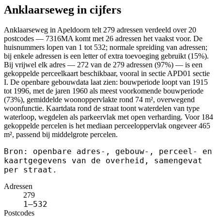
Anklaarseweg in cijfers
Anklaarseweg in Apeldoorn telt 279 adressen verdeeld over 20
postcodes — 7316MA komt met 26 adressen het vaakst voor. De
huisnummers lopen van 1 tot 532; normale spreiding van adressen;
bij enkele adressen is een letter of extra toevoeging gebruikt (15%).
Bij vrijwel elk adres — 272 van de 279 adressen (97%) — is een
gekoppelde perceelkaart beschikbaar, vooral in sectie APD01 sectie
I. De openbare gebouwdata laat zien: bouwperiode loopt van 1915
tot 1996, met de jaren 1960 als meest voorkomende bouwperiode
(73%), gemiddelde woonoppervlakte rond 74 m², overwegend
woonfunctie. Kaartdata rond de straat toont waterdelen van type
waterloop, wegdelen als parkeervlak met open verharding. Voor 184
gekoppelde percelen is het mediaan perceeloppervlak ongeveer 465
m², passend bij middelgrote percelen.
Bron: openbare adres-, gebouw-, perceel- en
kaartgegevens van de overheid, samengevat
per straat.
Adressen
279
1–532
Postcodes