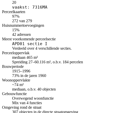
20
vaakst: 7316MA
Perceelkaarten
97%
272 van 279
Huisnummertoevoegingen
15%
42 adressen
Meest voorkomende perceelsectie
APD01 sectie I
Verdeeld over 4 verschillende secties.
Perceeloppervlak
mediaan 465 m²
Spreiding 27–60.116 m², o.b.v. 184 percelen
Bouwperiode
1915–1996
73% in de jaren 1960
Woonoppervlakte
~74 m²
mediaan, o.b.v. 40 objecten
Gebouwfunctie
Overwegend woonfunctie
Mix van 4 functies
Omgeving rond de straat
307 objecten in de directe straatomgeving