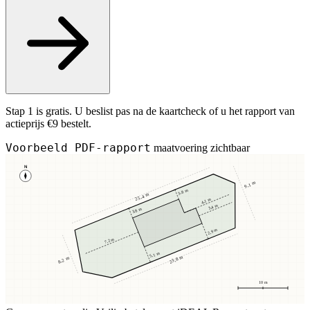
Stap 1 is gratis. U beslist pas na de kaartcheck of u het rapport van
actieprijs €9 bestelt.
Voorbeeld PDF-rapport
maatvoering zichtbaar
N
9,1 m
3,8 m
25,4 m
4,1 m
3,4 m
3,8 m
2,9 m
7,2 m
5,1 m
23,8 m
8,2 m
10 m