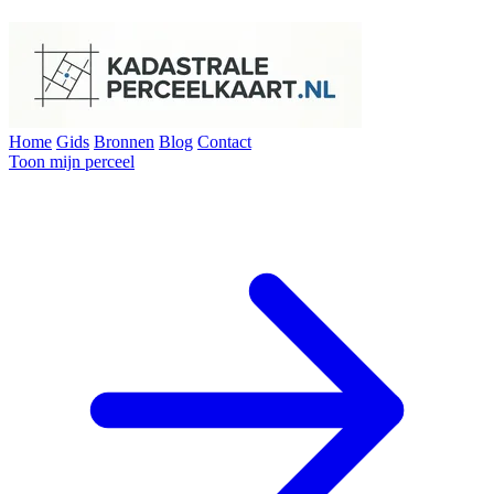
Home
Gids
Bronnen
Blog
Contact
Toon mijn perceel