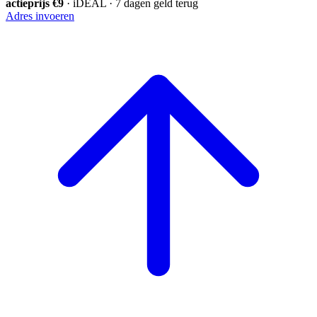
actieprijs €9
· iDEAL · 7 dagen geld terug
Adres invoeren