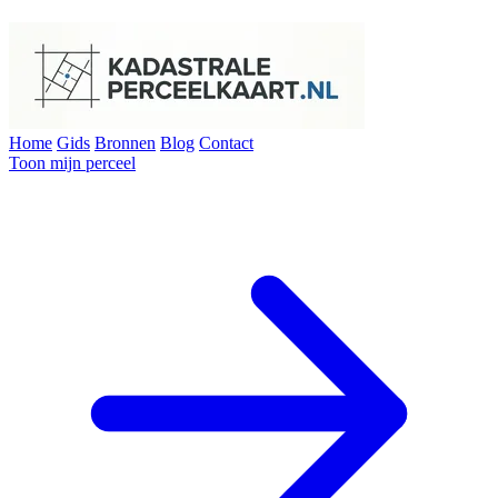
Home
Gids
Bronnen
Blog
Contact
Toon mijn perceel