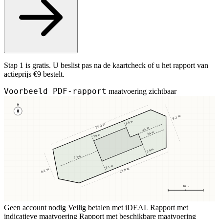
Stap 1 is gratis. U beslist pas na de kaartcheck of u het rapport van
actieprijs €9 bestelt.
Voorbeeld PDF-rapport
maatvoering zichtbaar
N
9,1 m
3,8 m
25,4 m
4,1 m
3,4 m
3,8 m
2,9 m
7,2 m
5,1 m
23,8 m
8,2 m
10 m
Geen account nodig
Veilig betalen met iDEAL
Rapport met
indicatieve maatvoering
Rapport met beschikbare maatvoering