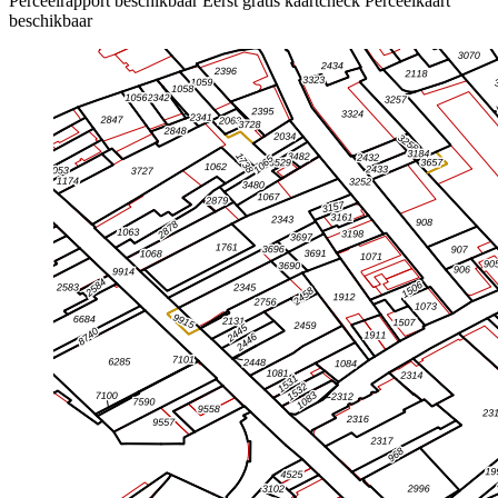
Perceelrapport beschikbaar
Eerst gratis kaartcheck
Perceelkaart
beschikbaar