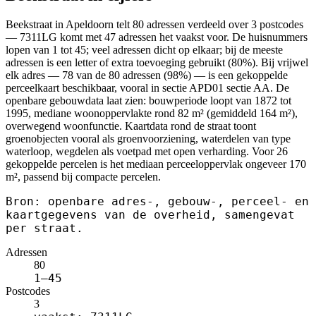
Beekstraat in Apeldoorn telt 80 adressen verdeeld over 3 postcodes
— 7311LG komt met 47 adressen het vaakst voor. De huisnummers
lopen van 1 tot 45; veel adressen dicht op elkaar; bij de meeste
adressen is een letter of extra toevoeging gebruikt (80%). Bij vrijwel
elk adres — 78 van de 80 adressen (98%) — is een gekoppelde
perceelkaart beschikbaar, vooral in sectie APD01 sectie AA. De
openbare gebouwdata laat zien: bouwperiode loopt van 1872 tot
1995, mediane woonoppervlakte rond 82 m² (gemiddeld 164 m²),
overwegend woonfunctie. Kaartdata rond de straat toont
groenobjecten vooral als groenvoorziening, waterdelen van type
waterloop, wegdelen als voetpad met open verharding. Voor 26
gekoppelde percelen is het mediaan perceeloppervlak ongeveer 170
m², passend bij compacte percelen.
Bron: openbare adres-, gebouw-, perceel- en
kaartgegevens van de overheid, samengevat
per straat.
Adressen
80
1–45
Postcodes
3