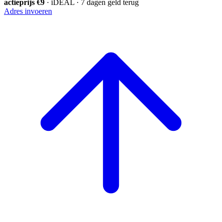
actieprijs €9
· iDEAL · 7 dagen geld terug
Adres invoeren