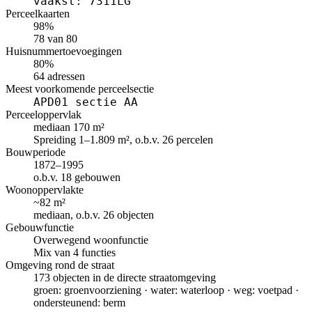
vaakst: 7311LG
Perceelkaarten
98%
78 van 80
Huisnummertoevoegingen
80%
64 adressen
Meest voorkomende perceelsectie
APD01 sectie AA
Perceeloppervlak
mediaan 170 m²
Spreiding 1–1.809 m², o.b.v. 26 percelen
Bouwperiode
1872–1995
o.b.v. 18 gebouwen
Woonoppervlakte
~82 m²
mediaan, o.b.v. 26 objecten
Gebouwfunctie
Overwegend woonfunctie
Mix van 4 functies
Omgeving rond de straat
173 objecten in de directe straatomgeving
groen: groenvoorziening · water: waterloop · weg: voetpad ·
ondersteunend: berm