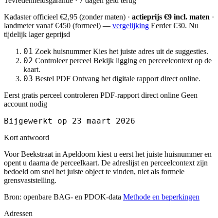
Tevredenheidsgarantie · 7 dagen geld terug
Kadaster officieel
€2,95
(zonder maten) ·
actieprijs €9 incl. maten
·
landmeter
vanaf €450
(formeel) —
vergelijking
Eerder €30. Nu
tijdelijk lager geprijsd
01
Zoek huisnummer
Kies het juiste adres uit de suggesties.
02
Controleer perceel
Bekijk ligging en perceelcontext op de
kaart.
03
Bestel PDF
Ontvang het digitale rapport direct online.
Eerst gratis perceel controleren
PDF-rapport direct online
Geen
account nodig
Bijgewerkt op 23 maart 2026
Kort antwoord
Voor Beekstraat in Apeldoorn kiest u eerst het juiste huisnummer en
opent u daarna de perceelkaart. De adreslijst en perceelcontext zijn
bedoeld om snel het juiste object te vinden, niet als formele
grensvaststelling.
Bron: openbare BAG- en PDOK-data
Methode en beperkingen
Adressen