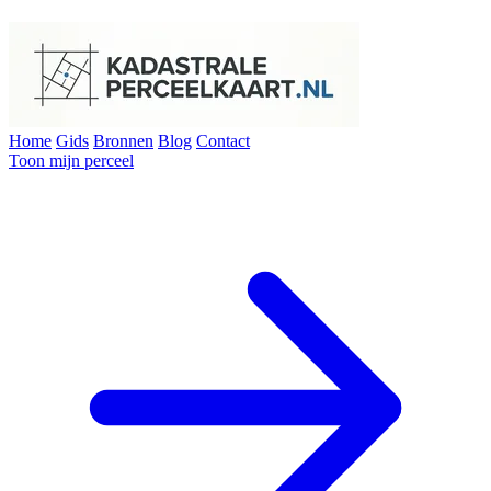
Home
Gids
Bronnen
Blog
Contact
Toon mijn perceel