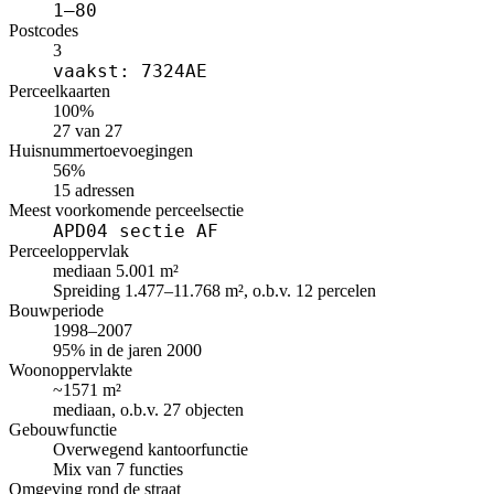
1–80
Postcodes
3
vaakst: 7324AE
Perceelkaarten
100%
27 van 27
Huisnummertoevoegingen
56%
15 adressen
Meest voorkomende perceelsectie
APD04 sectie AF
Perceeloppervlak
mediaan 5.001 m²
Spreiding 1.477–11.768 m², o.b.v. 12 percelen
Bouwperiode
1998–2007
95% in de jaren 2000
Woonoppervlakte
~1571 m²
mediaan, o.b.v. 27 objecten
Gebouwfunctie
Overwegend kantoorfunctie
Mix van 7 functies
Omgeving rond de straat