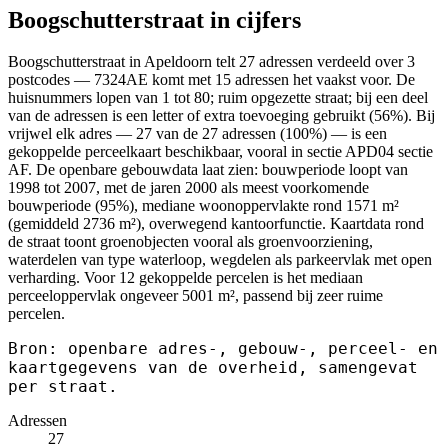
Boogschutterstraat in cijfers
Boogschutterstraat in Apeldoorn telt 27 adressen verdeeld over 3
postcodes — 7324AE komt met 15 adressen het vaakst voor. De
huisnummers lopen van 1 tot 80; ruim opgezette straat; bij een deel
van de adressen is een letter of extra toevoeging gebruikt (56%). Bij
vrijwel elk adres — 27 van de 27 adressen (100%) — is een
gekoppelde perceelkaart beschikbaar, vooral in sectie APD04 sectie
AF. De openbare gebouwdata laat zien: bouwperiode loopt van
1998 tot 2007, met de jaren 2000 als meest voorkomende
bouwperiode (95%), mediane woonoppervlakte rond 1571 m²
(gemiddeld 2736 m²), overwegend kantoorfunctie. Kaartdata rond
de straat toont groenobjecten vooral als groenvoorziening,
waterdelen van type waterloop, wegdelen als parkeervlak met open
verharding. Voor 12 gekoppelde percelen is het mediaan
perceeloppervlak ongeveer 5001 m², passend bij zeer ruime
percelen.
Bron: openbare adres-, gebouw-, perceel- en
kaartgegevens van de overheid, samengevat
per straat.
Adressen
27