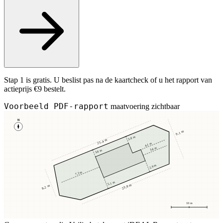
Stap 1 is gratis. U beslist pas na de kaartcheck of u het rapport van
actieprijs €9 bestelt.
Voorbeeld PDF-rapport
maatvoering zichtbaar
N
9,1 m
3,8 m
25,4 m
4,1 m
3,4 m
3,8 m
2,9 m
7,2 m
5,1 m
23,8 m
8,2 m
10 m