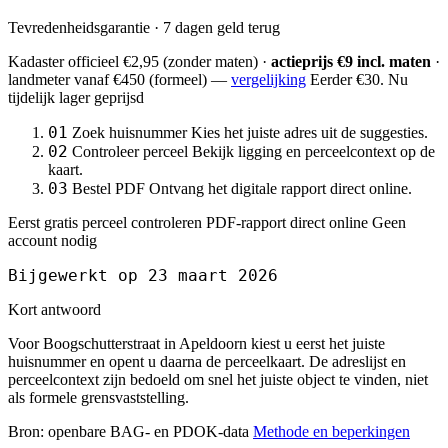
Tevredenheidsgarantie · 7 dagen geld terug
Kadaster officieel
€2,95
(zonder maten) ·
actieprijs €9 incl. maten
·
landmeter
vanaf €450
(formeel) —
vergelijking
Eerder €30. Nu
tijdelijk lager geprijsd
01
Zoek huisnummer
Kies het juiste adres uit de suggesties.
02
Controleer perceel
Bekijk ligging en perceelcontext op de
kaart.
03
Bestel PDF
Ontvang het digitale rapport direct online.
Eerst gratis perceel controleren
PDF-rapport direct online
Geen
account nodig
Bijgewerkt op 23 maart 2026
Kort antwoord
Voor Boogschutterstraat in Apeldoorn kiest u eerst het juiste
huisnummer en opent u daarna de perceelkaart. De adreslijst en
perceelcontext zijn bedoeld om snel het juiste object te vinden, niet
als formele grensvaststelling.
Bron: openbare BAG- en PDOK-data
Methode en beperkingen