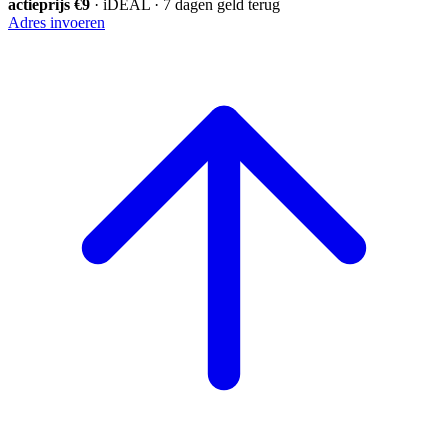
actieprijs €9
· iDEAL · 7 dagen geld terug
Adres invoeren