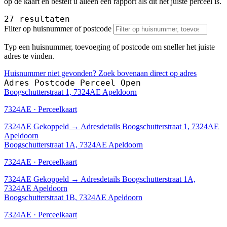
op de kaart en bestelt u alleen een rapport als dit het juiste perceel is.
27 resultaten
Filter op huisnummer of postcode
Typ een huisnummer, toevoeging of postcode om sneller het juiste
adres te vinden.
Huisnummer niet gevonden? Zoek bovenaan direct op adres
Adres
Postcode
Perceel
Open
Boogschutterstraat 1, 7324AE Apeldoorn
7324AE · Perceelkaart
7324AE
Gekoppeld
→
Adresdetails Boogschutterstraat 1, 7324AE
Apeldoorn
Boogschutterstraat 1A, 7324AE Apeldoorn
7324AE · Perceelkaart
7324AE
Gekoppeld
→
Adresdetails Boogschutterstraat 1A,
7324AE Apeldoorn
Boogschutterstraat 1B, 7324AE Apeldoorn
7324AE · Perceelkaart