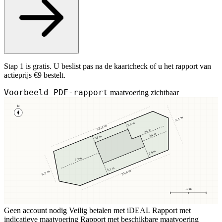
Stap 1 is gratis. U beslist pas na de kaartcheck of u het rapport van
actieprijs €9 bestelt.
Voorbeeld PDF-rapport
maatvoering zichtbaar
N
9,1 m
3,8 m
25,4 m
4,1 m
3,4 m
3,8 m
2,9 m
7,2 m
5,1 m
23,8 m
8,2 m
10 m
Geen account nodig
Veilig betalen met iDEAL
Rapport met
indicatieve maatvoering
Rapport met beschikbare maatvoering