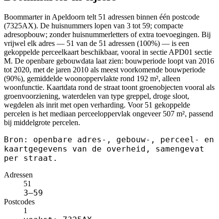
Boommarter in Apeldoorn telt 51 adressen binnen één postcode
(7325AX). De huisnummers lopen van 3 tot 59; compacte
adresopbouw; zonder huisnummerletters of extra toevoegingen. Bij
vrijwel elk adres — 51 van de 51 adressen (100%) — is een
gekoppelde perceelkaart beschikbaar, vooral in sectie APD01 sectie
M. De openbare gebouwdata laat zien: bouwperiode loopt van 2016
tot 2020, met de jaren 2010 als meest voorkomende bouwperiode
(90%), gemiddelde woonoppervlakte rond 192 m², alleen
woonfunctie. Kaartdata rond de straat toont groenobjecten vooral als
groenvoorziening, waterdelen van type greppel, droge sloot,
wegdelen als inrit met open verharding. Voor 51 gekoppelde
percelen is het mediaan perceeloppervlak ongeveer 507 m², passend
bij middelgrote percelen.
Bron: openbare adres-, gebouw-, perceel- en
kaartgegevens van de overheid, samengevat
per straat.
Adressen
51
3–59
Postcodes
1