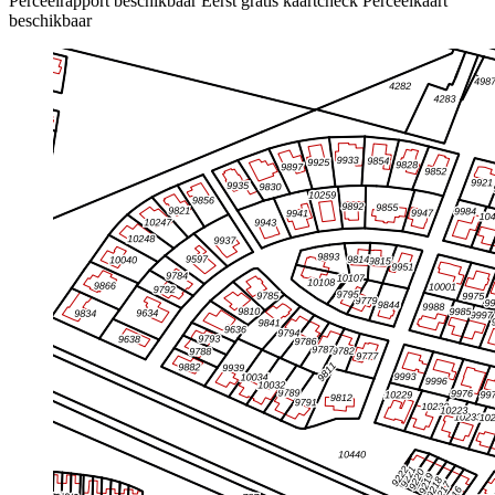
Perceelrapport beschikbaar
Eerst gratis kaartcheck
Perceelkaart
beschikbaar