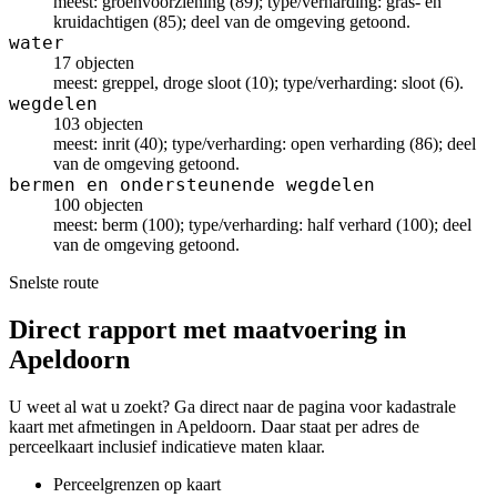
meest: groenvoorziening (89); type/verharding: gras- en
kruidachtigen (85); deel van de omgeving getoond.
water
17 objecten
meest: greppel, droge sloot (10); type/verharding: sloot (6).
wegdelen
103 objecten
meest: inrit (40); type/verharding: open verharding (86); deel
van de omgeving getoond.
bermen en ondersteunende wegdelen
100 objecten
meest: berm (100); type/verharding: half verhard (100); deel
van de omgeving getoond.
Snelste route
Direct rapport met maatvoering in
Apeldoorn
U weet al wat u zoekt? Ga direct naar de pagina voor kadastrale
kaart met afmetingen in Apeldoorn. Daar staat per adres de
perceelkaart inclusief indicatieve maten klaar.
Perceelgrenzen op kaart