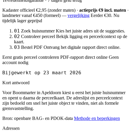
Tevredenheidsgarantie · 7 dagen geld terug
Kadaster officieel
€2,95
(zonder maten) ·
actieprijs €9 incl. maten
·
landmeter
vanaf €450
(formeel) —
vergelijking
Eerder €30. Nu
tijdelijk lager geprijsd
01
Zoek huisnummer
Kies het juiste adres uit de suggesties.
02
Controleer perceel
Bekijk ligging en perceelcontext op de
kaart.
03
Bestel PDF
Ontvang het digitale rapport direct online.
Eerst gratis perceel controleren
PDF-rapport direct online
Geen
account nodig
Bijgewerkt op 23 maart 2026
Kort antwoord
Voor Boommarter in Apeldoorn kiest u eerst het juiste huisnummer
en opent u daarna de perceelkaart. De adreslijst en perceelcontext
zijn bedoeld om snel het juiste object te vinden, niet als formele
grensvaststelling.
Bron: openbare BAG- en PDOK-data
Methode en beperkingen
Adressen