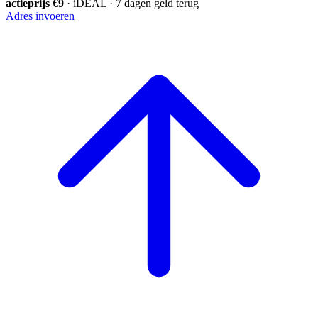
actieprijs €9
· iDEAL · 7 dagen geld terug
Adres invoeren