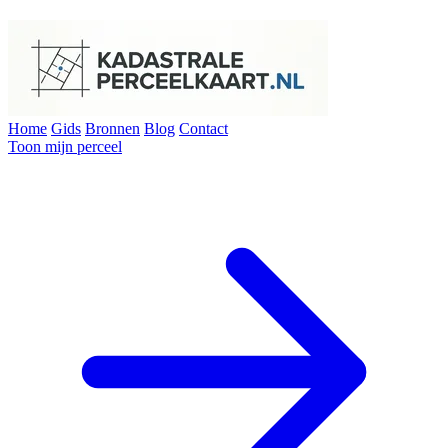
Home
Gids
Bronnen
Blog
Contact
Toon mijn perceel