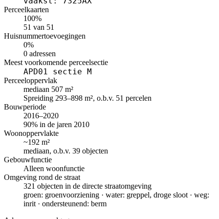
vaakst: 7325AX
Perceelkaarten
100%
51 van 51
Huisnummertoevoegingen
0%
0 adressen
Meest voorkomende perceelsectie
APD01 sectie M
Perceeloppervlak
mediaan 507 m²
Spreiding 293–898 m², o.b.v. 51 percelen
Bouwperiode
2016–2020
90% in de jaren 2010
Woonoppervlakte
~192 m²
mediaan, o.b.v. 39 objecten
Gebouwfunctie
Alleen woonfunctie
Omgeving rond de straat
321 objecten in de directe straatomgeving
groen: groenvoorziening · water: greppel, droge sloot · weg:
inrit · ondersteunend: berm