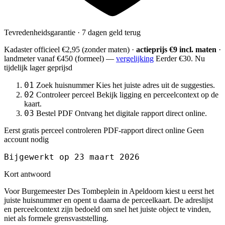
Tevredenheidsgarantie · 7 dagen geld terug
Kadaster officieel
€2,95
(zonder maten) ·
actieprijs €9 incl. maten
·
landmeter
vanaf €450
(formeel) —
vergelijking
Eerder €30. Nu
tijdelijk lager geprijsd
01
Zoek huisnummer
Kies het juiste adres uit de suggesties.
02
Controleer perceel
Bekijk ligging en perceelcontext op de
kaart.
03
Bestel PDF
Ontvang het digitale rapport direct online.
Eerst gratis perceel controleren
PDF-rapport direct online
Geen
account nodig
Bijgewerkt op 23 maart 2026
Kort antwoord
Voor Burgemeester Des Tombeplein in Apeldoorn kiest u eerst het
juiste huisnummer en opent u daarna de perceelkaart. De adreslijst
en perceelcontext zijn bedoeld om snel het juiste object te vinden,
niet als formele grensvaststelling.