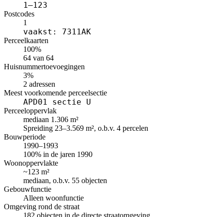
1–123
Postcodes
1
vaakst: 7311AK
Perceelkaarten
100%
64 van 64
Huisnummertoevoegingen
3%
2 adressen
Meest voorkomende perceelsectie
APD01 sectie U
Perceeloppervlak
mediaan 1.306 m²
Spreiding 23–3.569 m², o.b.v. 4 percelen
Bouwperiode
1990–1993
100% in de jaren 1990
Woonoppervlakte
~123 m²
mediaan, o.b.v. 55 objecten
Gebouwfunctie
Alleen woonfunctie
Omgeving rond de straat
182 objecten in de directe straatomgeving