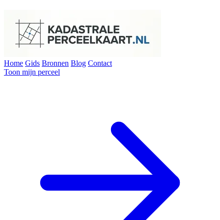
Home
Gids
Bronnen
Blog
Contact
Toon mijn perceel