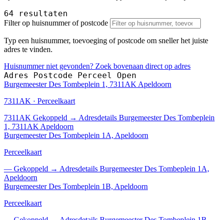
64 resultaten
Filter op huisnummer of postcode
Typ een huisnummer, toevoeging of postcode om sneller het juiste
adres te vinden.
Huisnummer niet gevonden? Zoek bovenaan direct op adres
Adres
Postcode
Perceel
Open
Burgemeester Des Tombeplein 1, 7311AK Apeldoorn
7311AK · Perceelkaart
7311AK
Gekoppeld
→
Adresdetails Burgemeester Des Tombeplein
1, 7311AK Apeldoorn
Burgemeester Des Tombeplein 1A, Apeldoorn
Perceelkaart
—
Gekoppeld
→
Adresdetails Burgemeester Des Tombeplein 1A,
Apeldoorn
Burgemeester Des Tombeplein 1B, Apeldoorn
Perceelkaart
—
Gekoppeld
→
Adresdetails Burgemeester Des Tombeplein 1B,