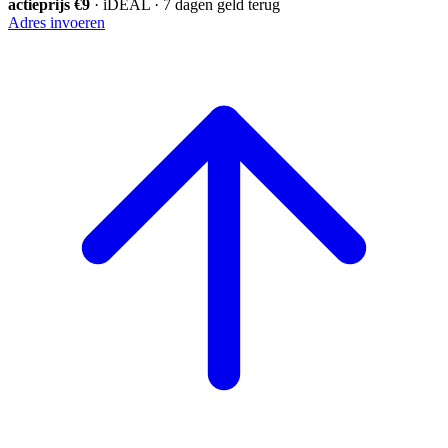
actieprijs €9
· iDEAL · 7 dagen geld terug
Adres invoeren