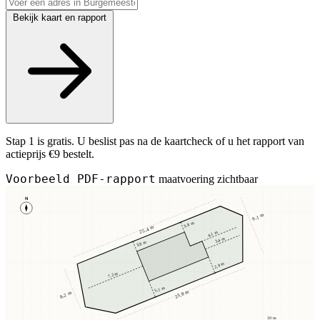
Bekijk kaart en rapport
Stap 1 is gratis. U beslist pas na de kaartcheck of u het rapport van
actieprijs €9 bestelt.
Voorbeeld PDF-rapport
maatvoering zichtbaar
N
9,1 m
3,8 m
25,4 m
4,1 m
3,4 m
3,8 m
2,9 m
7,2 m
5,1 m
23,8 m
8,2 m
10 m