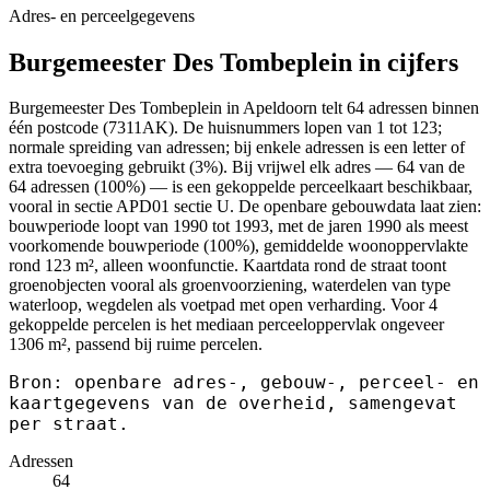
Adres- en perceelgegevens
Burgemeester Des Tombeplein in cijfers
Burgemeester Des Tombeplein in Apeldoorn telt 64 adressen binnen
één postcode (7311AK). De huisnummers lopen van 1 tot 123;
normale spreiding van adressen; bij enkele adressen is een letter of
extra toevoeging gebruikt (3%). Bij vrijwel elk adres — 64 van de
64 adressen (100%) — is een gekoppelde perceelkaart beschikbaar,
vooral in sectie APD01 sectie U. De openbare gebouwdata laat zien:
bouwperiode loopt van 1990 tot 1993, met de jaren 1990 als meest
voorkomende bouwperiode (100%), gemiddelde woonoppervlakte
rond 123 m², alleen woonfunctie. Kaartdata rond de straat toont
groenobjecten vooral als groenvoorziening, waterdelen van type
waterloop, wegdelen als voetpad met open verharding. Voor 4
gekoppelde percelen is het mediaan perceeloppervlak ongeveer
1306 m², passend bij ruime percelen.
Bron: openbare adres-, gebouw-, perceel- en
kaartgegevens van de overheid, samengevat
per straat.
Adressen
64