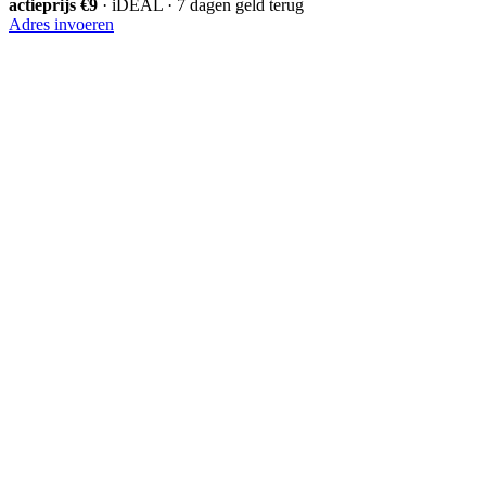
actieprijs €9
· iDEAL · 7 dagen geld terug
Adres invoeren