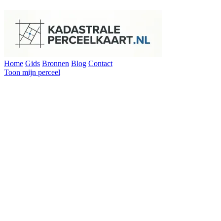
Home
Gids
Bronnen
Blog
Contact
Toon mijn perceel