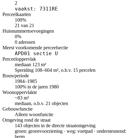
2
vaakst: 7311RE
Perceelkaarten
100%
21 van 21
Huisnummertoevoegingen
0%
0 adressen
Meest voorkomende perceelsectie
APD01 sectie U
Perceeloppervlak
mediaan 123 m²
Spreiding 108–604 m², o.b.v. 15 percelen
Bouwperiode
1984–1985
100% in de jaren 1980
Woonoppervlakte
~83 m²
mediaan, o.b.v. 21 objecten
Gebouwfunctie
Alleen woonfunctie
Omgeving rond de straat
143 objecten in de directe straatomgeving
groen: groenvoorziening · weg: voetpad · ondersteunend:
berm