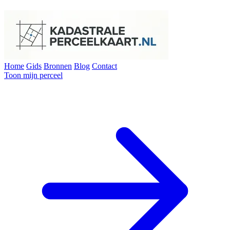
Home
Gids
Bronnen
Blog
Contact
Toon mijn perceel