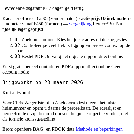
Tevredenheidsgarantie · 7 dagen geld terug
Kadaster officieel
€2,95
(zonder maten) ·
actieprijs €9 incl. maten
·
landmeter
vanaf €450
(formeel) —
vergelijking
Eerder €30. Nu
tijdelijk lager geprijsd
01
Zoek huisnummer
Kies het juiste adres uit de suggesties.
02
Controleer perceel
Bekijk ligging en perceelcontext op de
kaart.
03
Bestel PDF
Ontvang het digitale rapport direct online.
Eerst gratis perceel controleren
PDF-rapport direct online
Geen
account nodig
Bijgewerkt op 23 maart 2026
Kort antwoord
Voor Chris Wegerifstraat in Apeldoorn kiest u eerst het juiste
huisnummer en opent u daarna de perceelkaart. De adreslijst en
perceelcontext zijn bedoeld om snel het juiste object te vinden, niet
als formele grensvaststelling.
Bron: openbare BAG- en PDOK-data
Methode en beperkingen