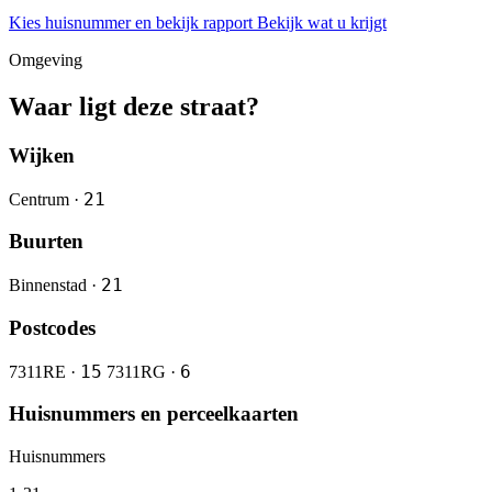
Kies huisnummer en bekijk rapport
Bekijk wat u krijgt
Omgeving
Waar ligt deze straat?
Wijken
21
Centrum ·
Buurten
21
Binnenstad ·
Postcodes
15
6
7311RE ·
7311RG ·
Huisnummers en perceelkaarten
Huisnummers