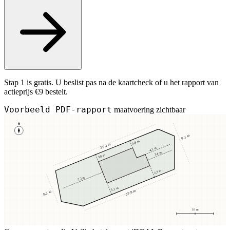
Stap 1 is gratis. U beslist pas na de kaartcheck of u het rapport van
actieprijs €9 bestelt.
Voorbeeld PDF-rapport
maatvoering zichtbaar
N
9,1 m
3,8 m
25,4 m
4,1 m
3,4 m
3,8 m
2,9 m
7,2 m
5,1 m
23,8 m
8,2 m
10 m