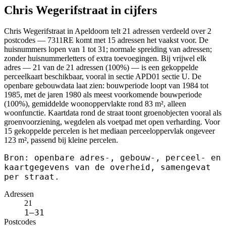
Chris Wegerifstraat in cijfers
Chris Wegerifstraat in Apeldoorn telt 21 adressen verdeeld over 2
postcodes — 7311RE komt met 15 adressen het vaakst voor. De
huisnummers lopen van 1 tot 31; normale spreiding van adressen;
zonder huisnummerletters of extra toevoegingen. Bij vrijwel elk
adres — 21 van de 21 adressen (100%) — is een gekoppelde
perceelkaart beschikbaar, vooral in sectie APD01 sectie U. De
openbare gebouwdata laat zien: bouwperiode loopt van 1984 tot
1985, met de jaren 1980 als meest voorkomende bouwperiode
(100%), gemiddelde woonoppervlakte rond 83 m², alleen
woonfunctie. Kaartdata rond de straat toont groenobjecten vooral als
groenvoorziening, wegdelen als voetpad met open verharding. Voor
15 gekoppelde percelen is het mediaan perceeloppervlak ongeveer
123 m², passend bij kleine percelen.
Bron: openbare adres-, gebouw-, perceel- en
kaartgegevens van de overheid, samengevat
per straat.
Adressen
21
1–31
Postcodes