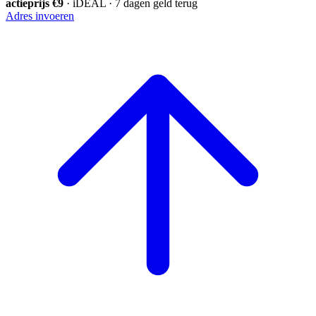
actieprijs €9
· iDEAL · 7 dagen geld terug
Adres invoeren