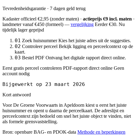
Tevredenheidsgarantie · 7 dagen geld terug
Kadaster officieel
€2,95
(zonder maten) ·
actieprijs €9 incl. maten
·
landmeter
vanaf €450
(formeel) —
vergelijking
Eerder €30. Nu
tijdelijk lager geprijsd
01
Zoek huisnummer
Kies het juiste adres uit de suggesties.
02
Controleer perceel
Bekijk ligging en perceelcontext op de
kaart.
03
Bestel PDF
Ontvang het digitale rapport direct online.
Eerst gratis perceel controleren
PDF-rapport direct online
Geen
account nodig
Bijgewerkt op 23 maart 2026
Kort antwoord
Voor De Groene Voorwaarts in Apeldoorn kiest u eerst het juiste
huisnummer en opent u daarna de perceelkaart. De adreslijst en
perceelcontext zijn bedoeld om snel het juiste object te vinden, niet
als formele grensvaststelling.
Bron: openbare BAG- en PDOK-data
Methode en beperkingen