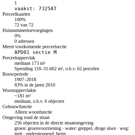
1
vaakst: 7325AT
Perceelkaarten
100%
72 van 72
Huisnummertoevoegingen
0%
0 adressen
Meest voorkomende perceelsectie
APD01 sectie M
Perceeloppervlak
mediaan 173 m²
Spreiding 118–31.602 m², o.b.v. 62 percelen
Bouwperiode
1907–2018
83% in de jaren 2010
Woonoppervlakte
~181 m²
mediaan, o.b.v. 6 objecten
Gebouwfunctie
Alleen woonfunctie
Omgeving rond de straat
256 objecten in de directe straatomgeving
groen: groenvoorziening · water: greppel, droge sloot · weg:
inrit · ondersteunend: berm