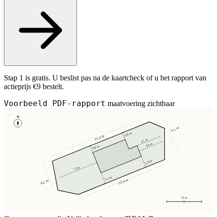
Stap 1 is gratis. U beslist pas na de kaartcheck of u het rapport van
actieprijs €9 bestelt.
Voorbeeld PDF-rapport
maatvoering zichtbaar
N
9,1 m
3,8 m
25,4 m
4,1 m
3,4 m
3,8 m
2,9 m
7,2 m
5,1 m
23,8 m
8,2 m
10 m