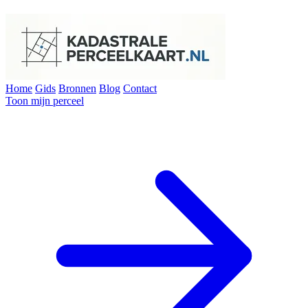
Home
Gids
Bronnen
Blog
Contact
Toon mijn perceel