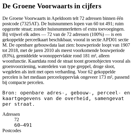
De Groene Voorwaarts in cijfers
De Groene Voorwaarts in Apeldoorn telt 72 adressen binnen één
postcode (7325AT). De huisnummers lopen van 60 tot 491; ruim
opgezette straat; zonder huisnummerletters of extra toevoegingen.
Bij vrijwel elk adres — 72 van de 72 adressen (100%) — is een
gekoppelde perceelkaart beschikbaar, vooral in sectie APD01 sectie
M. De openbare gebouwdata laat zien: bouwperiode loopt van 1907
tot 2018, met de jaren 2010 als meest voorkomende bouwperiode
(83%), gemiddelde woonoppervlakte rond 181 m², alleen
woonfunctie. Kaartdata rond de straat toont groenobjecten vooral als
groenvoorziening, waterdelen van type greppel, droge sloot,
wegdelen als inrit met open verharding. Voor 62 gekoppelde
percelen is het mediaan perceeloppervlak ongeveer 173 m², passend
bij compacte percelen.
Bron: openbare adres-, gebouw-, perceel- en
kaartgegevens van de overheid, samengevat
per straat.
Adressen
72
60–491
Postcodes