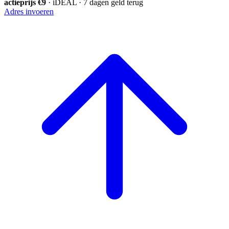
actieprijs €9
· iDEAL · 7 dagen geld terug
Adres invoeren