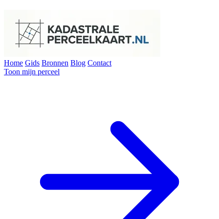
Home
Gids
Bronnen
Blog
Contact
Toon mijn perceel