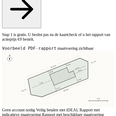
Stap 1 is gratis. U beslist pas na de kaartcheck of u het rapport van
actieprijs €9 bestelt.
Voorbeeld PDF-rapport
maatvoering zichtbaar
N
9,1 m
3,8 m
25,4 m
4,1 m
3,4 m
3,8 m
2,9 m
7,2 m
5,1 m
23,8 m
8,2 m
10 m
Geen account nodig
Veilig betalen met iDEAL
Rapport met
indicatieve maatvoering
Rapport met beschikbare maatvoering