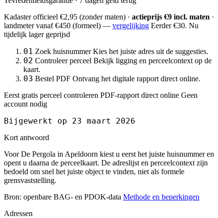
Tevredenheidsgarantie · 7 dagen geld terug
Kadaster officieel
€2,95
(zonder maten) ·
actieprijs €9 incl. maten
·
landmeter
vanaf €450
(formeel) —
vergelijking
Eerder €30. Nu
tijdelijk lager geprijsd
01
Zoek huisnummer
Kies het juiste adres uit de suggesties.
02
Controleer perceel
Bekijk ligging en perceelcontext op de
kaart.
03
Bestel PDF
Ontvang het digitale rapport direct online.
Eerst gratis perceel controleren
PDF-rapport direct online
Geen
account nodig
Bijgewerkt op 23 maart 2026
Kort antwoord
Voor De Pergola in Apeldoorn kiest u eerst het juiste huisnummer en
opent u daarna de perceelkaart. De adreslijst en perceelcontext zijn
bedoeld om snel het juiste object te vinden, niet als formele
grensvaststelling.
Bron: openbare BAG- en PDOK-data
Methode en beperkingen
Adressen