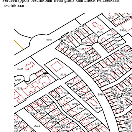
Perceelrapport beschikbaar
Eerst gratis kaartcheck
Perceelkaart
beschikbaar