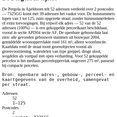
De Pergola in Apeldoorn telt 52 adressen verdeeld over 2 postcodes
— 7325GG komt met 39 adressen het vaakst voor. De huisnummers
lopen van 1 tot 125; ruim opgezette straat; zonder huisnummerletters
of extra toevoegingen. Bij vrijwel elk adres — 52 van de 52
adressen (100%) — is een gekoppelde perceelkaart beschikbaar,
vooral in sectie APD04 sectie AF. De openbare gebouwdata laat
zien: alle gevonden gebouwen stammen uit bouwjaar 2004,
gemiddelde woonoppervlakte rond 161 m², alleen woonfunctie.
Kaartdata rond de straat toont groenobjecten vooral als
groenvoorziening, waterdelen van type greppel, droge sloot,
wegdelen als voetpad met open verharding. Voor 52 gekoppelde
percelen is het mediaan perceeloppervlak ongeveer 275 m², passend
bij compacte percelen.
Bron: openbare adres-, gebouw-, perceel- en
kaartgegevens van de overheid, samengevat
per straat.
Adressen
52
1–125
Postcodes
2