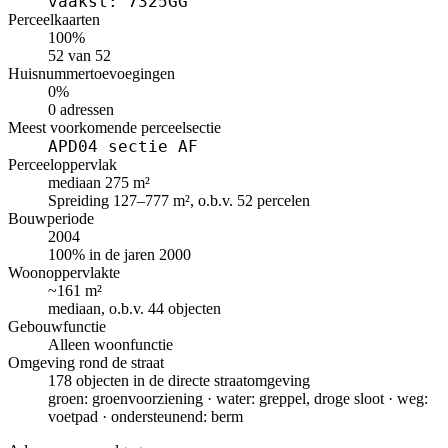
vaakst: 7325GG
Perceelkaarten
100%
52 van 52
Huisnummertoevoegingen
0%
0 adressen
Meest voorkomende perceelsectie
APD04 sectie AF
Perceeloppervlak
mediaan 275 m²
Spreiding 127–777 m², o.b.v. 52 percelen
Bouwperiode
2004
100% in de jaren 2000
Woonoppervlakte
~161 m²
mediaan, o.b.v. 44 objecten
Gebouwfunctie
Alleen woonfunctie
Omgeving rond de straat
178 objecten in de directe straatomgeving
groen: groenvoorziening · water: greppel, droge sloot · weg:
voetpad · ondersteunend: berm