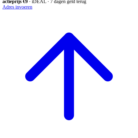
actieprijs €9
· iDEAL · 7 dagen geld terug
Adres invoeren