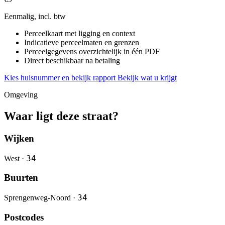
Eenmalig, incl. btw
Perceelkaart met ligging en context
Indicatieve perceelmaten en grenzen
Perceelgegevens overzichtelijk in één PDF
Direct beschikbaar na betaling
Kies huisnummer en bekijk rapport
Bekijk wat u krijgt
Omgeving
Waar ligt deze straat?
Wijken
34
West ·
Buurten
34
Sprengenweg-Noord ·
Postcodes