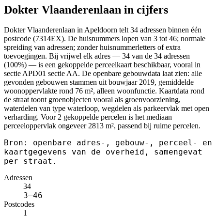
Dokter Vlaanderenlaan in cijfers
Dokter Vlaanderenlaan in Apeldoorn telt 34 adressen binnen één
postcode (7314EX). De huisnummers lopen van 3 tot 46; normale
spreiding van adressen; zonder huisnummerletters of extra
toevoegingen. Bij vrijwel elk adres — 34 van de 34 adressen
(100%) — is een gekoppelde perceelkaart beschikbaar, vooral in
sectie APD01 sectie AA. De openbare gebouwdata laat zien: alle
gevonden gebouwen stammen uit bouwjaar 2019, gemiddelde
woonoppervlakte rond 76 m², alleen woonfunctie. Kaartdata rond
de straat toont groenobjecten vooral als groenvoorziening,
waterdelen van type waterloop, wegdelen als parkeervlak met open
verharding. Voor 2 gekoppelde percelen is het mediaan
perceeloppervlak ongeveer 2813 m², passend bij ruime percelen.
Bron: openbare adres-, gebouw-, perceel- en
kaartgegevens van de overheid, samengevat
per straat.
Adressen
34
3–46
Postcodes
1