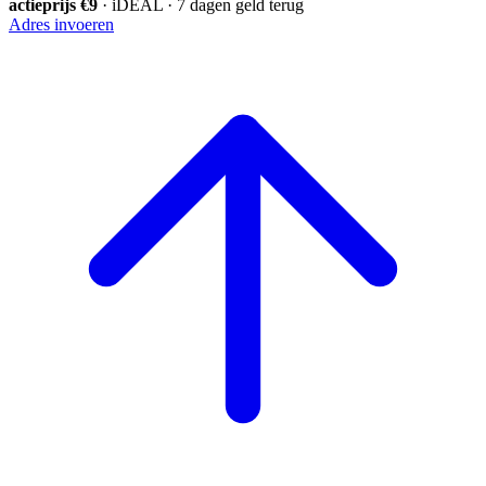
actieprijs €9
· iDEAL · 7 dagen geld terug
Adres invoeren