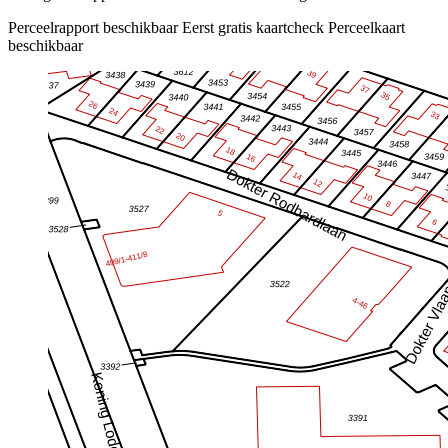
Perceelrapport beschikbaar
Eerst gratis kaartcheck
Perceelkaart
beschikbaar