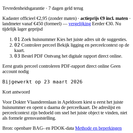
Tevredenheidsgarantie · 7 dagen geld terug
Kadaster officieel
€2,95
(zonder maten) ·
actieprijs €9 incl. maten
·
landmeter
vanaf €450
(formeel) —
vergelijking
Eerder €30. Nu
tijdelijk lager geprijsd
01
Zoek huisnummer
Kies het juiste adres uit de suggesties.
02
Controleer perceel
Bekijk ligging en perceelcontext op de
kaart.
03
Bestel PDF
Ontvang het digitale rapport direct online.
Eerst gratis perceel controleren
PDF-rapport direct online
Geen
account nodig
Bijgewerkt op 23 maart 2026
Kort antwoord
Voor Dokter Vlaanderenlaan in Apeldoorn kiest u eerst het juiste
huisnummer en opent u daarna de perceelkaart. De adreslijst en
perceelcontext zijn bedoeld om snel het juiste object te vinden, niet
als formele grensvaststelling.
Bron: openbare BAG- en PDOK-data
Methode en beperkingen