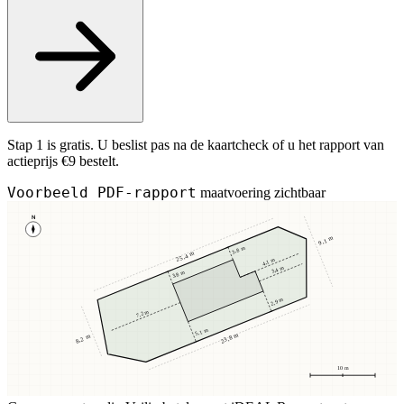
Stap 1 is gratis. U beslist pas na de kaartcheck of u het rapport van
actieprijs €9 bestelt.
Voorbeeld PDF-rapport
maatvoering zichtbaar
N
9,1 m
3,8 m
25,4 m
4,1 m
3,4 m
3,8 m
2,9 m
7,2 m
5,1 m
23,8 m
8,2 m
10 m