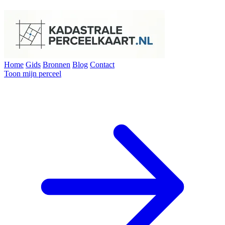
Home
Gids
Bronnen
Blog
Contact
Toon mijn perceel