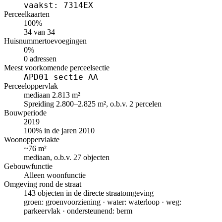
vaakst: 7314EX
Perceelkaarten
100%
34 van 34
Huisnummertoevoegingen
0%
0 adressen
Meest voorkomende perceelsectie
APD01 sectie AA
Perceeloppervlak
mediaan 2.813 m²
Spreiding 2.800–2.825 m², o.b.v. 2 percelen
Bouwperiode
2019
100% in de jaren 2010
Woonoppervlakte
~76 m²
mediaan, o.b.v. 27 objecten
Gebouwfunctie
Alleen woonfunctie
Omgeving rond de straat
143 objecten in de directe straatomgeving
groen: groenvoorziening · water: waterloop · weg:
parkeervlak · ondersteunend: berm