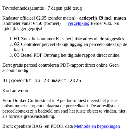
Tevredenheidsgarantie · 7 dagen geld terug
Kadaster officieel
€2,95
(zonder maten) ·
actieprijs €9 incl. maten
·
landmeter
vanaf €450
(formeel) —
vergelijking
Eerder €30. Nu
tijdelijk lager geprijsd
01
Zoek huisnummer
Kies het juiste adres uit de suggesties.
02
Controleer perceel
Bekijk ligging en perceelcontext op de
kaart.
03
Bestel PDF
Ontvang het digitale rapport direct online.
Eerst gratis perceel controleren
PDF-rapport direct online
Geen
account nodig
Bijgewerkt op 23 maart 2026
Kort antwoord
Voor Donker Curtiusstraat in Apeldoorn kiest u eerst het juiste
huisnummer en opent u daarna de perceelkaart. De adreslijst en
perceelcontext zijn bedoeld om snel het juiste object te vinden, niet
als formele grensvaststelling.
Bron: openbare BAG- en PDOK-data
Methode en beperkingen