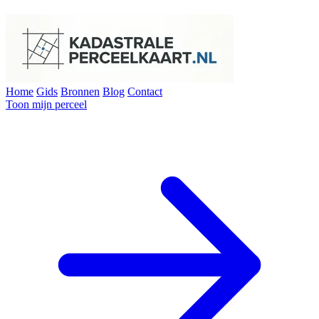
Home
Gids
Bronnen
Blog
Contact
Toon mijn perceel