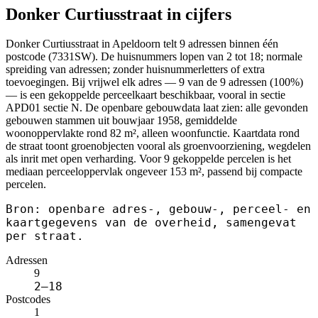
Donker Curtiusstraat in cijfers
Donker Curtiusstraat in Apeldoorn telt 9 adressen binnen één
postcode (7331SW). De huisnummers lopen van 2 tot 18; normale
spreiding van adressen; zonder huisnummerletters of extra
toevoegingen. Bij vrijwel elk adres — 9 van de 9 adressen (100%)
— is een gekoppelde perceelkaart beschikbaar, vooral in sectie
APD01 sectie N. De openbare gebouwdata laat zien: alle gevonden
gebouwen stammen uit bouwjaar 1958, gemiddelde
woonoppervlakte rond 82 m², alleen woonfunctie. Kaartdata rond
de straat toont groenobjecten vooral als groenvoorziening, wegdelen
als inrit met open verharding. Voor 9 gekoppelde percelen is het
mediaan perceeloppervlak ongeveer 153 m², passend bij compacte
percelen.
Bron: openbare adres-, gebouw-, perceel- en
kaartgegevens van de overheid, samengevat
per straat.
Adressen
9
2–18
Postcodes
1