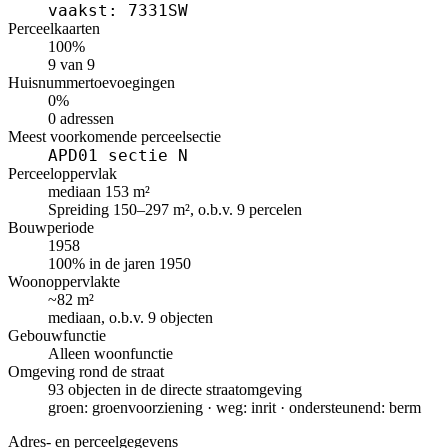
vaakst: 7331SW
Perceelkaarten
100%
9 van 9
Huisnummertoevoegingen
0%
0 adressen
Meest voorkomende perceelsectie
APD01 sectie N
Perceeloppervlak
mediaan 153 m²
Spreiding 150–297 m², o.b.v. 9 percelen
Bouwperiode
1958
100% in de jaren 1950
Woonoppervlakte
~82 m²
mediaan, o.b.v. 9 objecten
Gebouwfunctie
Alleen woonfunctie
Omgeving rond de straat
93 objecten in de directe straatomgeving
groen: groenvoorziening · weg: inrit · ondersteunend: berm
Adres- en perceelgegevens