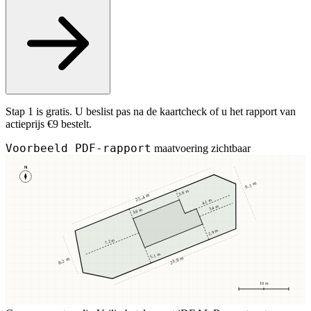
Stap 1 is gratis. U beslist pas na de kaartcheck of u het rapport van
actieprijs €9 bestelt.
Voorbeeld PDF-rapport
maatvoering zichtbaar
N
9,1 m
3,8 m
25,4 m
4,1 m
3,4 m
3,8 m
2,9 m
7,2 m
5,1 m
23,8 m
8,2 m
10 m