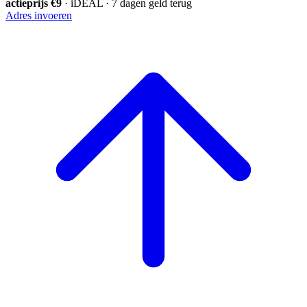
actieprijs €9
· iDEAL · 7 dagen geld terug
Adres invoeren