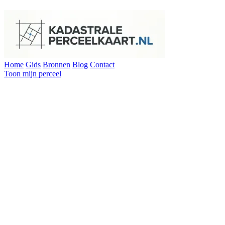
Home
Gids
Bronnen
Blog
Contact
Toon mijn perceel