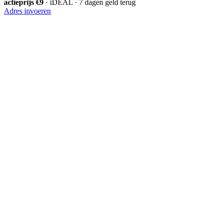
actieprijs €9
· iDEAL · 7 dagen geld terug
Adres invoeren