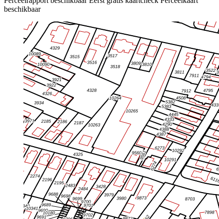
Perceelrapport beschikbaar
Eerst gratis kaartcheck
Perceelkaart
beschikbaar