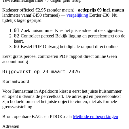
Tevredenheidsgarantie · 7 dagen geld terug
Kadaster officieel
€2,95
(zonder maten) ·
actieprijs €9 incl. maten
·
landmeter
vanaf €450
(formeel) —
vergelijking
Eerder €30. Nu
tijdelijk lager geprijsd
01
Zoek huisnummer
Kies het juiste adres uit de suggesties.
02
Controleer perceel
Bekijk ligging en perceelcontext op de
kaart.
03
Bestel PDF
Ontvang het digitale rapport direct online.
Eerst gratis perceel controleren
PDF-rapport direct online
Geen
account nodig
Bijgewerkt op 23 maart 2026
Kort antwoord
Voor Faunastraat in Apeldoorn kiest u eerst het juiste huisnummer
en opent u daarna de perceelkaart. De adreslijst en perceelcontext
zijn bedoeld om snel het juiste object te vinden, niet als formele
grensvaststelling.
Bron: openbare BAG- en PDOK-data
Methode en beperkingen
Adressen