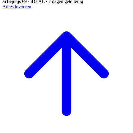
actieprijs €9
· iDEAL · 7 dagen geld terug
Adres invoeren