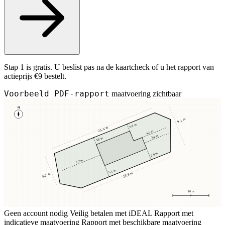
Stap 1 is gratis. U beslist pas na de kaartcheck of u het rapport van
actieprijs €9 bestelt.
Voorbeeld PDF-rapport
maatvoering zichtbaar
N
9,1 m
3,8 m
25,4 m
4,1 m
3,4 m
3,8 m
2,9 m
7,2 m
5,1 m
23,8 m
8,2 m
10 m
Geen account nodig
Veilig betalen met iDEAL
Rapport met
indicatieve maatvoering
Rapport met beschikbare maatvoering