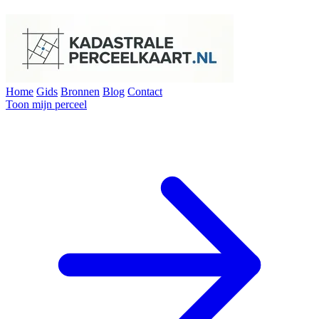
Home
Gids
Bronnen
Blog
Contact
Toon mijn perceel