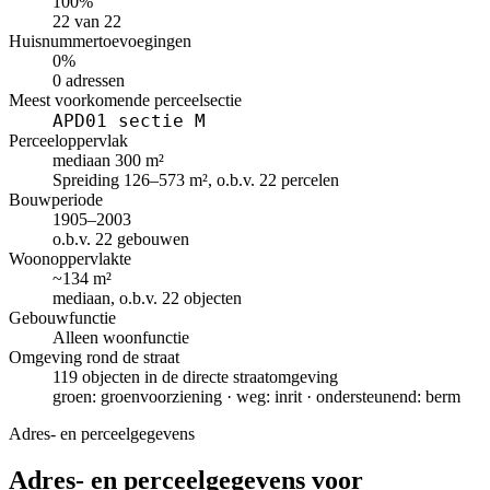
100%
22 van 22
Huisnummertoevoegingen
0%
0 adressen
Meest voorkomende perceelsectie
APD01 sectie M
Perceeloppervlak
mediaan 300 m²
Spreiding 126–573 m², o.b.v. 22 percelen
Bouwperiode
1905–2003
o.b.v. 22 gebouwen
Woonoppervlakte
~134 m²
mediaan, o.b.v. 22 objecten
Gebouwfunctie
Alleen woonfunctie
Omgeving rond de straat
119 objecten in de directe straatomgeving
groen: groenvoorziening · weg: inrit · ondersteunend: berm
Adres- en perceelgegevens
Adres- en perceelgegevens voor