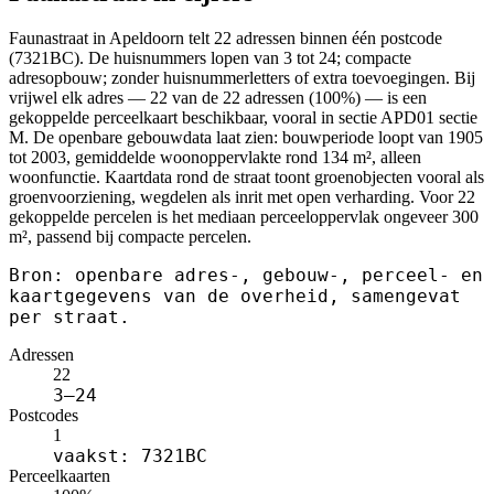
Faunastraat in Apeldoorn telt 22 adressen binnen één postcode
(7321BC). De huisnummers lopen van 3 tot 24; compacte
adresopbouw; zonder huisnummerletters of extra toevoegingen. Bij
vrijwel elk adres — 22 van de 22 adressen (100%) — is een
gekoppelde perceelkaart beschikbaar, vooral in sectie APD01 sectie
M. De openbare gebouwdata laat zien: bouwperiode loopt van 1905
tot 2003, gemiddelde woonoppervlakte rond 134 m², alleen
woonfunctie. Kaartdata rond de straat toont groenobjecten vooral als
groenvoorziening, wegdelen als inrit met open verharding. Voor 22
gekoppelde percelen is het mediaan perceeloppervlak ongeveer 300
m², passend bij compacte percelen.
Bron: openbare adres-, gebouw-, perceel- en
kaartgegevens van de overheid, samengevat
per straat.
Adressen
22
3–24
Postcodes
1
vaakst: 7321BC
Perceelkaarten