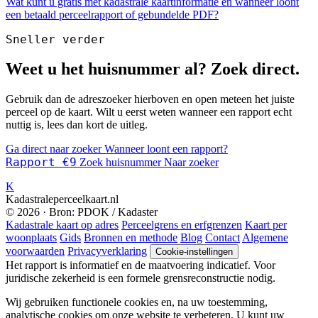
Wat kunt u gratis met kadastrale kaartinformatie en wanneer loont
een betaald perceelrapport of gebundelde PDF?
Sneller verder
Weet u het huisnummer al? Zoek direct.
Gebruik dan de adreszoeker hierboven en open meteen het juiste
perceel op de kaart. Wilt u eerst weten wanneer een rapport echt
nuttig is, lees dan kort de uitleg.
Ga direct naar zoeker
Wanneer loont een rapport?
Rapport €9
Zoek huisnummer
Naar zoeker
K
Kadastraleperceelkaart.nl
© 2026 · Bron: PDOK / Kadaster
Kadastrale kaart op adres
Perceelgrens en erfgrenzen
Kaart per
woonplaats
Gids
Bronnen en methode
Blog
Contact
Algemene
voorwaarden
Privacyverklaring
Cookie-instellingen
Het rapport is informatief en de maatvoering indicatief. Voor
juridische zekerheid is een formele grensreconstructie nodig.
Wij gebruiken functionele cookies en, na uw toestemming,
analytische cookies om onze website te verbeteren. U kunt uw