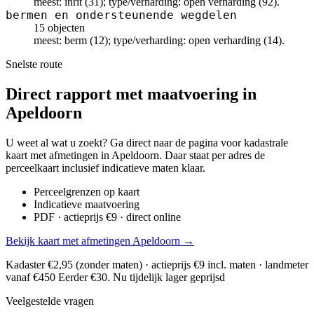
meest: inrit (31); type/verharding: open verharding (92).
bermen en ondersteunende wegdelen
15 objecten
meest: berm (12); type/verharding: open verharding (14).
Snelste route
Direct rapport met maatvoering in
Apeldoorn
U weet al wat u zoekt? Ga direct naar de pagina voor kadastrale
kaart met afmetingen in Apeldoorn. Daar staat per adres de
perceelkaart inclusief indicatieve maten klaar.
Perceelgrenzen op kaart
Indicatieve maatvoering
PDF · actieprijs €9 · direct online
Bekijk kaart met afmetingen Apeldoorn →
Kadaster €2,95 (zonder maten) · actieprijs €9 incl. maten · landmeter
vanaf €450
Eerder €30. Nu tijdelijk lager geprijsd
Veelgestelde vragen