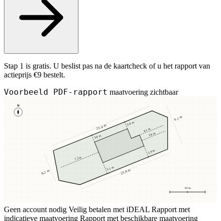
Stap 1 is gratis. U beslist pas na de kaartcheck of u het rapport van
actieprijs €9 bestelt.
Voorbeeld PDF-rapport
maatvoering zichtbaar
N
9,1 m
3,8 m
25,4 m
4,1 m
3,4 m
3,8 m
2,9 m
7,2 m
5,1 m
23,8 m
8,2 m
10 m
Geen account nodig
Veilig betalen met iDEAL
Rapport met
indicatieve maatvoering
Rapport met beschikbare maatvoering