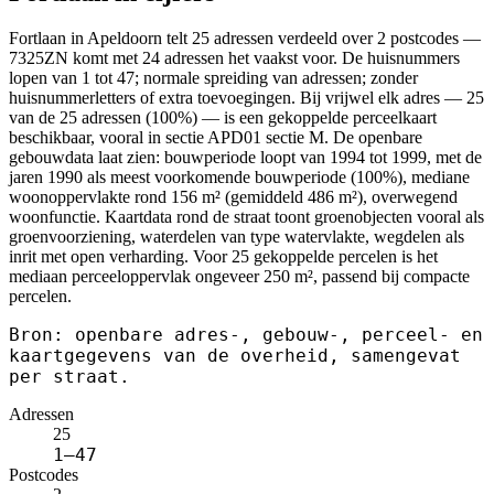
Fortlaan in Apeldoorn telt 25 adressen verdeeld over 2 postcodes —
7325ZN komt met 24 adressen het vaakst voor. De huisnummers
lopen van 1 tot 47; normale spreiding van adressen; zonder
huisnummerletters of extra toevoegingen. Bij vrijwel elk adres — 25
van de 25 adressen (100%) — is een gekoppelde perceelkaart
beschikbaar, vooral in sectie APD01 sectie M. De openbare
gebouwdata laat zien: bouwperiode loopt van 1994 tot 1999, met de
jaren 1990 als meest voorkomende bouwperiode (100%), mediane
woonoppervlakte rond 156 m² (gemiddeld 486 m²), overwegend
woonfunctie. Kaartdata rond de straat toont groenobjecten vooral als
groenvoorziening, waterdelen van type watervlakte, wegdelen als
inrit met open verharding. Voor 25 gekoppelde percelen is het
mediaan perceeloppervlak ongeveer 250 m², passend bij compacte
percelen.
Bron: openbare adres-, gebouw-, perceel- en
kaartgegevens van de overheid, samengevat
per straat.
Adressen
25
1–47
Postcodes