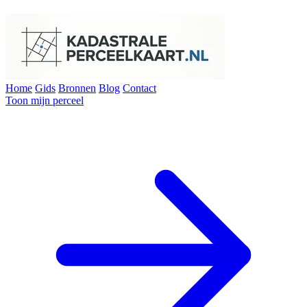
Home
Gids
Bronnen
Blog
Contact
Toon mijn perceel