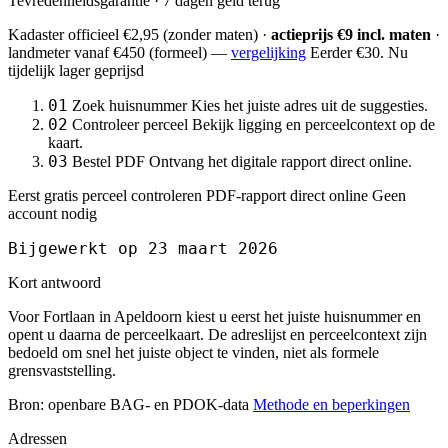
Tevredenheidsgarantie · 7 dagen geld terug
Kadaster officieel
€2,95
(zonder maten) ·
actieprijs €9 incl. maten
·
landmeter
vanaf €450
(formeel) —
vergelijking
Eerder €30. Nu
tijdelijk lager geprijsd
01
Zoek huisnummer
Kies het juiste adres uit de suggesties.
02
Controleer perceel
Bekijk ligging en perceelcontext op de
kaart.
03
Bestel PDF
Ontvang het digitale rapport direct online.
Eerst gratis perceel controleren
PDF-rapport direct online
Geen
account nodig
Bijgewerkt op 23 maart 2026
Kort antwoord
Voor Fortlaan in Apeldoorn kiest u eerst het juiste huisnummer en
opent u daarna de perceelkaart. De adreslijst en perceelcontext zijn
bedoeld om snel het juiste object te vinden, niet als formele
grensvaststelling.
Bron: openbare BAG- en PDOK-data
Methode en beperkingen
Adressen