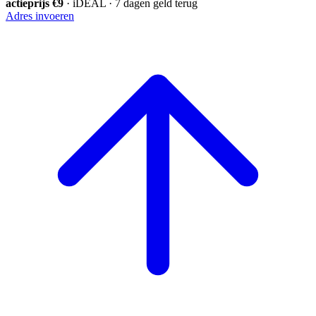
actieprijs €9
· iDEAL · 7 dagen geld terug
Adres invoeren