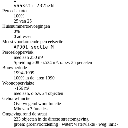
2
vaakst: 7325ZN
Perceelkaarten
100%
25 van 25
Huisnummertoevoegingen
0%
0 adressen
Meest voorkomende perceelsectie
APD01 sectie M
Perceeloppervlak
mediaan 250 m²
Spreiding 208–6.534 m², o.b.v. 25 percelen
Bouwperiode
1994–1999
100% in de jaren 1990
Woonoppervlakte
~156 m²
mediaan, o.b.v. 24 objecten
Gebouwfunctie
Overwegend woonfunctie
Mix van 3 functies
Omgeving rond de straat
233 objecten in de directe straatomgeving
groen: groenvoorziening · water: watervlakte · weg: inrit ·