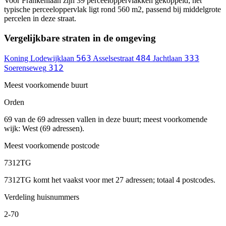
Voor Frankenlaan zijn 39 perceeloppervlakken gekoppeld; het
typische perceeloppervlak ligt rond 560 m2, passend bij middelgrote
percelen in deze straat.
Vergelijkbare straten in de omgeving
563
484
333
Koning Lodewijklaan
Asselsestraat
Jachtlaan
312
Soerenseweg
Meest voorkomende buurt
Orden
69 van de 69 adressen vallen in deze buurt; meest voorkomende
wijk: West (69 adressen).
Meest voorkomende postcode
7312TG
7312TG komt het vaakst voor met 27 adressen; totaal 4 postcodes.
Verdeling huisnummers
2-70