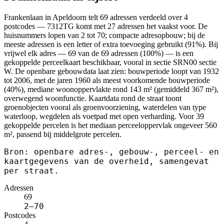
Frankenlaan in Apeldoorn telt 69 adressen verdeeld over 4
postcodes — 7312TG komt met 27 adressen het vaakst voor. De
huisnummers lopen van 2 tot 70; compacte adresopbouw; bij de
meeste adressen is een letter of extra toevoeging gebruikt (91%). Bij
vrijwel elk adres — 69 van de 69 adressen (100%) — is een
gekoppelde perceelkaart beschikbaar, vooral in sectie SRN00 sectie
W. De openbare gebouwdata laat zien: bouwperiode loopt van 1932
tot 2006, met de jaren 1960 als meest voorkomende bouwperiode
(40%), mediane woonoppervlakte rond 143 m² (gemiddeld 367 m²),
overwegend woonfunctie. Kaartdata rond de straat toont
groenobjecten vooral als groenvoorziening, waterdelen van type
waterloop, wegdelen als voetpad met open verharding. Voor 39
gekoppelde percelen is het mediaan perceeloppervlak ongeveer 560
m², passend bij middelgrote percelen.
Bron: openbare adres-, gebouw-, perceel- en
kaartgegevens van de overheid, samengevat
per straat.
Adressen
69
2–70
Postcodes