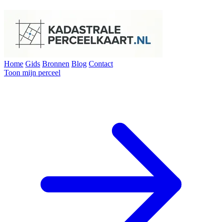
Home
Gids
Bronnen
Blog
Contact
Toon mijn perceel