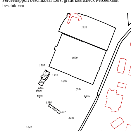
Perceelrapport beschikbaar
Eerst gratis kaartcheck
Perceelkaart
beschikbaar