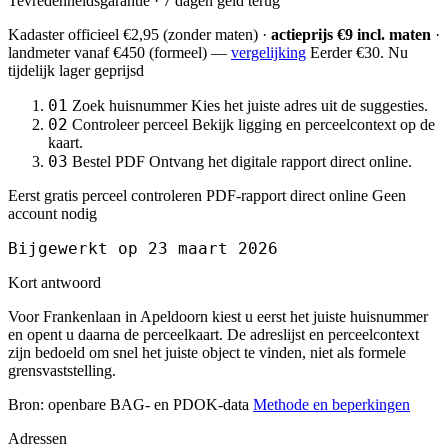
Tevredenheidsgarantie · 7 dagen geld terug
Kadaster officieel
€2,95
(zonder maten) ·
actieprijs €9 incl. maten
·
landmeter
vanaf €450
(formeel) —
vergelijking
Eerder €30. Nu
tijdelijk lager geprijsd
01
Zoek huisnummer
Kies het juiste adres uit de suggesties.
02
Controleer perceel
Bekijk ligging en perceelcontext op de
kaart.
03
Bestel PDF
Ontvang het digitale rapport direct online.
Eerst gratis perceel controleren
PDF-rapport direct online
Geen
account nodig
Bijgewerkt op 23 maart 2026
Kort antwoord
Voor Frankenlaan in Apeldoorn kiest u eerst het juiste huisnummer
en opent u daarna de perceelkaart. De adreslijst en perceelcontext
zijn bedoeld om snel het juiste object te vinden, niet als formele
grensvaststelling.
Bron: openbare BAG- en PDOK-data
Methode en beperkingen
Adressen