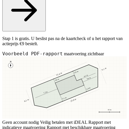
Stap 1 is gratis. U beslist pas na de kaartcheck of u het rapport van
actieprijs €9 bestelt.
Voorbeeld PDF-rapport
maatvoering zichtbaar
N
9,1 m
3,8 m
25,4 m
4,1 m
3,4 m
3,8 m
2,9 m
7,2 m
5,1 m
23,8 m
8,2 m
10 m
Geen account nodig
Veilig betalen met iDEAL
Rapport met
indicatieve maatvoering
Rapport met beschikbare maatvoering