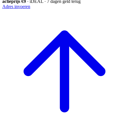
actieprijs €9
· iDEAL · 7 dagen geld terug
Adres invoeren