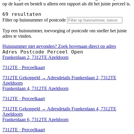
op de kaart en bestelt u alleen een rapport als dit het juiste perceel is.
69 resultaten
Filter op huisnummer of postcode
Typ een huisnummer, toevoeging of postcode om sneller het juiste
adres te vinden.
Huisnummer niet gevonden? Zoek bovenaan direct op adres
Adres
Postcode
Perceel
Open
Frankenlaan 2, 7312TE Apeldoorn
7312TE · Perceelkaart
7312TE
Gekoppeld
→
Adresdetails Frankenlaan 2, 7312TE
Apeldoorn
Frankenlaan 4, 7312TE Apeldoorn
7312TE · Perceelkaart
7312TE
Gekoppeld
→
Adresdetails Frankenlaan 4, 7312TE
Apeldoorn
Frankenlaan 6, 7312TE Apeldoorn
7312TE · Perceelkaart