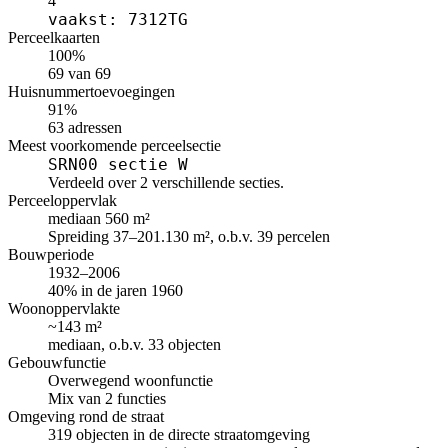
4
vaakst: 7312TG
Perceelkaarten
100%
69 van 69
Huisnummertoevoegingen
91%
63 adressen
Meest voorkomende perceelsectie
SRN00 sectie W
Verdeeld over 2 verschillende secties.
Perceeloppervlak
mediaan 560 m²
Spreiding 37–201.130 m², o.b.v. 39 percelen
Bouwperiode
1932–2006
40% in de jaren 1960
Woonoppervlakte
~143 m²
mediaan, o.b.v. 33 objecten
Gebouwfunctie
Overwegend woonfunctie
Mix van 2 functies
Omgeving rond de straat
319 objecten in de directe straatomgeving