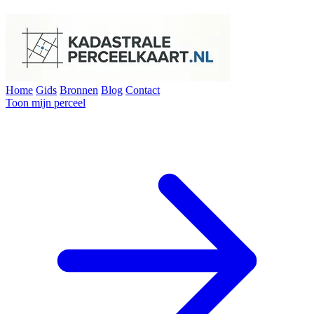
Home
Gids
Bronnen
Blog
Contact
Toon mijn perceel