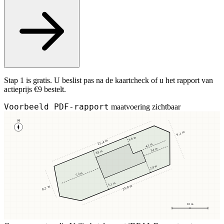
Stap 1 is gratis. U beslist pas na de kaartcheck of u het rapport van
actieprijs €9 bestelt.
Voorbeeld PDF-rapport
maatvoering zichtbaar
N
9,1 m
3,8 m
25,4 m
4,1 m
3,4 m
3,8 m
2,9 m
7,2 m
5,1 m
23,8 m
8,2 m
10 m