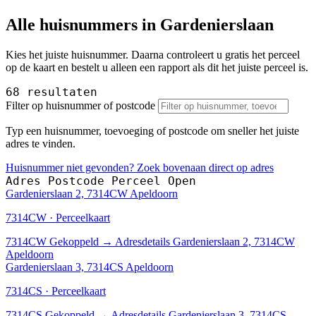
Alle huisnummers in Gardenierslaan
Kies het juiste huisnummer. Daarna controleert u gratis het perceel
op de kaart en bestelt u alleen een rapport als dit het juiste perceel is.
68 resultaten
Filter op huisnummer of postcode
Typ een huisnummer, toevoeging of postcode om sneller het juiste
adres te vinden.
Huisnummer niet gevonden? Zoek bovenaan direct op adres
Adres
Postcode
Perceel
Open
Gardenierslaan 2, 7314CW Apeldoorn
7314CW · Perceelkaart
7314CW
Gekoppeld
→
Adresdetails Gardenierslaan 2, 7314CW
Apeldoorn
Gardenierslaan 3, 7314CS Apeldoorn
7314CS · Perceelkaart
7314CS
Gekoppeld
→
Adresdetails Gardenierslaan 3, 7314CS