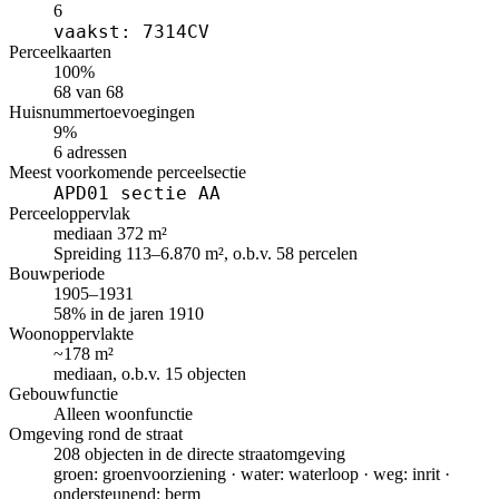
6
vaakst: 7314CV
Perceelkaarten
100%
68 van 68
Huisnummertoevoegingen
9%
6 adressen
Meest voorkomende perceelsectie
APD01 sectie AA
Perceeloppervlak
mediaan 372 m²
Spreiding 113–6.870 m², o.b.v. 58 percelen
Bouwperiode
1905–1931
58% in de jaren 1910
Woonoppervlakte
~178 m²
mediaan, o.b.v. 15 objecten
Gebouwfunctie
Alleen woonfunctie
Omgeving rond de straat
208 objecten in de directe straatomgeving
groen: groenvoorziening · water: waterloop · weg: inrit ·
ondersteunend: berm