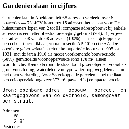
Gardenierslaan in cijfers
Gardenierslaan in Apeldoorn telt 68 adressen verdeeld over 6
postcodes — 7314CV komt met 15 adressen het vaakst voor. De
huisnummers lopen van 2 tot 81; compacte adresopbouw; bij enkele
adressen is een letter of extra toevoeging gebruikt (9%). Bij vrijwel
elk adres — 68 van de 68 adressen (100%) — is een gekoppelde
perceelkaart beschikbaar, vooral in sectie APD01 sectie AA. De
openbare gebouwdata laat zien: bouwperiode loopt van 1905 tot
1931, met de jaren 1910 als meest voorkomende bouwperiode
(58%), gemiddelde woonoppervlakte rond 178 m², alleen
woonfunctie. Kaartdata rond de straat toont groenobjecten vooral als
groenvoorziening, waterdelen van type waterloop, wegdelen als inrit
met open verharding. Voor 58 gekoppelde percelen is het mediaan
perceeloppervlak ongeveer 372 m², passend bij compacte percelen.
Bron: openbare adres-, gebouw-, perceel- en
kaartgegevens van de overheid, samengevat
per straat.
Adressen
68
2–81
Postcodes