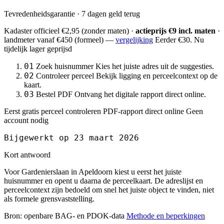
Tevredenheidsgarantie · 7 dagen geld terug
Kadaster officieel
€2,95
(zonder maten) ·
actieprijs €9 incl. maten
·
landmeter
vanaf €450
(formeel) —
vergelijking
Eerder €30. Nu
tijdelijk lager geprijsd
01
Zoek huisnummer
Kies het juiste adres uit de suggesties.
02
Controleer perceel
Bekijk ligging en perceelcontext op de
kaart.
03
Bestel PDF
Ontvang het digitale rapport direct online.
Eerst gratis perceel controleren
PDF-rapport direct online
Geen
account nodig
Bijgewerkt op 23 maart 2026
Kort antwoord
Voor Gardenierslaan in Apeldoorn kiest u eerst het juiste
huisnummer en opent u daarna de perceelkaart. De adreslijst en
perceelcontext zijn bedoeld om snel het juiste object te vinden, niet
als formele grensvaststelling.
Bron: openbare BAG- en PDOK-data
Methode en beperkingen