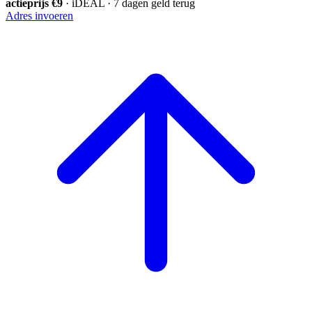
actieprijs €9
· iDEAL · 7 dagen geld terug
Adres invoeren