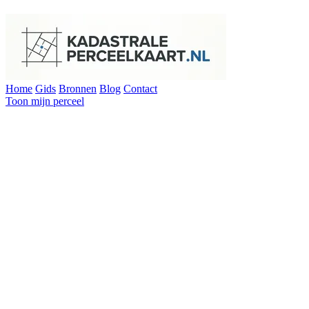
Home
Gids
Bronnen
Blog
Contact
Toon mijn perceel