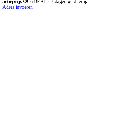
actieprijs €9
· iDEAL · 7 dagen geld terug
Adres invoeren