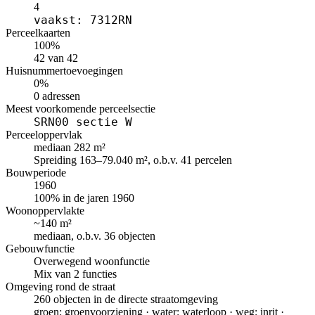
4
vaakst: 7312RN
Perceelkaarten
100%
42 van 42
Huisnummertoevoegingen
0%
0 adressen
Meest voorkomende perceelsectie
SRN00 sectie W
Perceeloppervlak
mediaan 282 m²
Spreiding 163–79.040 m², o.b.v. 41 percelen
Bouwperiode
1960
100% in de jaren 1960
Woonoppervlakte
~140 m²
mediaan, o.b.v. 36 objecten
Gebouwfunctie
Overwegend woonfunctie
Mix van 2 functies
Omgeving rond de straat
260 objecten in de directe straatomgeving
groen: groenvoorziening · water: waterloop · weg: inrit ·