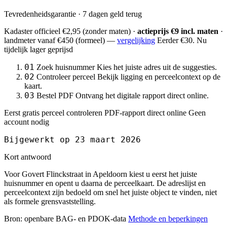
Tevredenheidsgarantie · 7 dagen geld terug
Kadaster officieel
€2,95
(zonder maten) ·
actieprijs €9 incl. maten
·
landmeter
vanaf €450
(formeel) —
vergelijking
Eerder €30. Nu
tijdelijk lager geprijsd
01
Zoek huisnummer
Kies het juiste adres uit de suggesties.
02
Controleer perceel
Bekijk ligging en perceelcontext op de
kaart.
03
Bestel PDF
Ontvang het digitale rapport direct online.
Eerst gratis perceel controleren
PDF-rapport direct online
Geen
account nodig
Bijgewerkt op 23 maart 2026
Kort antwoord
Voor Govert Flinckstraat in Apeldoorn kiest u eerst het juiste
huisnummer en opent u daarna de perceelkaart. De adreslijst en
perceelcontext zijn bedoeld om snel het juiste object te vinden, niet
als formele grensvaststelling.
Bron: openbare BAG- en PDOK-data
Methode en beperkingen