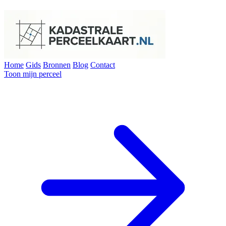
Home
Gids
Bronnen
Blog
Contact
Toon mijn perceel