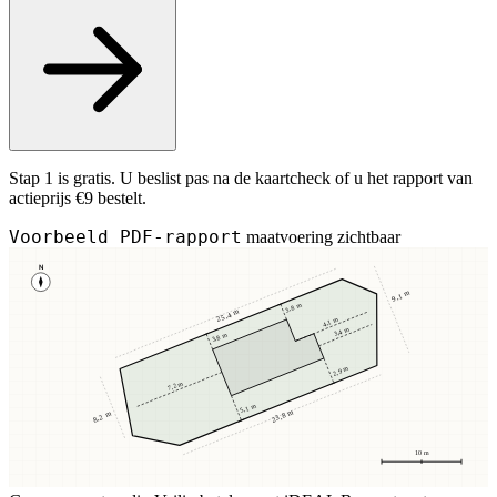
Stap 1 is gratis. U beslist pas na de kaartcheck of u het rapport van
actieprijs €9 bestelt.
Voorbeeld PDF-rapport
maatvoering zichtbaar
N
9,1 m
3,8 m
25,4 m
4,1 m
3,4 m
3,8 m
2,9 m
7,2 m
5,1 m
23,8 m
8,2 m
10 m