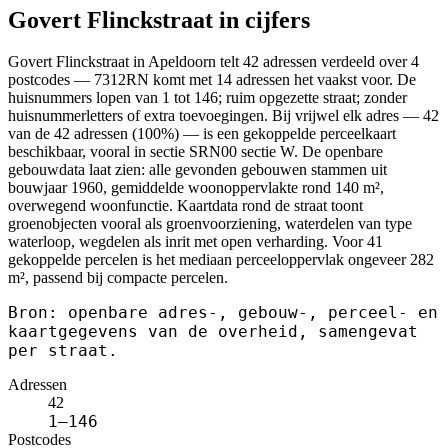
Govert Flinckstraat in cijfers
Govert Flinckstraat in Apeldoorn telt 42 adressen verdeeld over 4
postcodes — 7312RN komt met 14 adressen het vaakst voor. De
huisnummers lopen van 1 tot 146; ruim opgezette straat; zonder
huisnummerletters of extra toevoegingen. Bij vrijwel elk adres — 42
van de 42 adressen (100%) — is een gekoppelde perceelkaart
beschikbaar, vooral in sectie SRN00 sectie W. De openbare
gebouwdata laat zien: alle gevonden gebouwen stammen uit
bouwjaar 1960, gemiddelde woonoppervlakte rond 140 m²,
overwegend woonfunctie. Kaartdata rond de straat toont
groenobjecten vooral als groenvoorziening, waterdelen van type
waterloop, wegdelen als inrit met open verharding. Voor 41
gekoppelde percelen is het mediaan perceeloppervlak ongeveer 282
m², passend bij compacte percelen.
Bron: openbare adres-, gebouw-, perceel- en
kaartgegevens van de overheid, samengevat
per straat.
Adressen
42
1–146
Postcodes