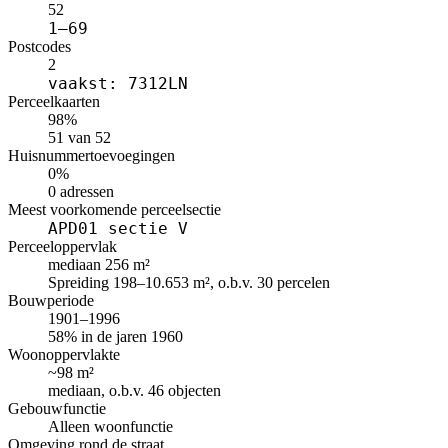
52
1–69
Postcodes
2
vaakst: 7312LN
Perceelkaarten
98%
51 van 52
Huisnummertoevoegingen
0%
0 adressen
Meest voorkomende perceelsectie
APD01 sectie V
Perceeloppervlak
mediaan 256 m²
Spreiding 198–10.653 m², o.b.v. 30 percelen
Bouwperiode
1901–1996
58% in de jaren 1960
Woonoppervlakte
~98 m²
mediaan, o.b.v. 46 objecten
Gebouwfunctie
Alleen woonfunctie
Omgeving rond de straat