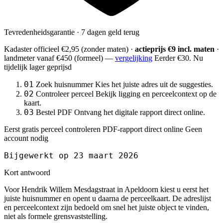
Tevredenheidsgarantie · 7 dagen geld terug
Kadaster officieel
€2,95
(zonder maten) ·
actieprijs €9 incl. maten
·
landmeter
vanaf €450
(formeel) —
vergelijking
Eerder €30. Nu
tijdelijk lager geprijsd
01
Zoek huisnummer
Kies het juiste adres uit de suggesties.
02
Controleer perceel
Bekijk ligging en perceelcontext op de
kaart.
03
Bestel PDF
Ontvang het digitale rapport direct online.
Eerst gratis perceel controleren
PDF-rapport direct online
Geen
account nodig
Bijgewerkt op 23 maart 2026
Kort antwoord
Voor Hendrik Willem Mesdagstraat in Apeldoorn kiest u eerst het
juiste huisnummer en opent u daarna de perceelkaart. De adreslijst
en perceelcontext zijn bedoeld om snel het juiste object te vinden,
niet als formele grensvaststelling.