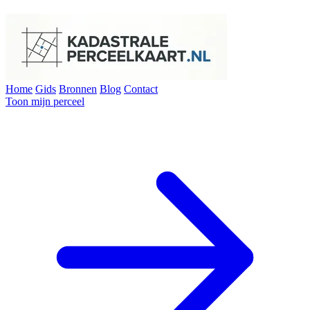
Home
Gids
Bronnen
Blog
Contact
Toon mijn perceel