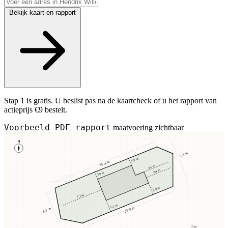
Bekijk kaart en rapport
Stap 1 is gratis. U beslist pas na de kaartcheck of u het rapport van
actieprijs €9 bestelt.
Voorbeeld PDF-rapport
maatvoering zichtbaar
N
9,1 m
3,8 m
25,4 m
4,1 m
3,4 m
3,8 m
2,9 m
7,2 m
5,1 m
23,8 m
8,2 m
10 m