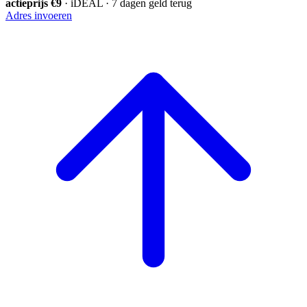
actieprijs €9
· iDEAL · 7 dagen geld terug
Adres invoeren