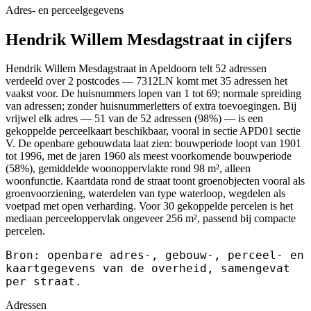
Adres- en perceelgegevens
Hendrik Willem Mesdagstraat in cijfers
Hendrik Willem Mesdagstraat in Apeldoorn telt 52 adressen
verdeeld over 2 postcodes — 7312LN komt met 35 adressen het
vaakst voor. De huisnummers lopen van 1 tot 69; normale spreiding
van adressen; zonder huisnummerletters of extra toevoegingen. Bij
vrijwel elk adres — 51 van de 52 adressen (98%) — is een
gekoppelde perceelkaart beschikbaar, vooral in sectie APD01 sectie
V. De openbare gebouwdata laat zien: bouwperiode loopt van 1901
tot 1996, met de jaren 1960 als meest voorkomende bouwperiode
(58%), gemiddelde woonoppervlakte rond 98 m², alleen
woonfunctie. Kaartdata rond de straat toont groenobjecten vooral als
groenvoorziening, waterdelen van type waterloop, wegdelen als
voetpad met open verharding. Voor 30 gekoppelde percelen is het
mediaan perceeloppervlak ongeveer 256 m², passend bij compacte
percelen.
Bron: openbare adres-, gebouw-, perceel- en
kaartgegevens van de overheid, samengevat
per straat.
Adressen