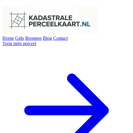
Home
Gids
Bronnen
Blog
Contact
Toon mijn perceel