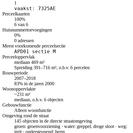
1
vaakst: 7325AE
Perceelkaarten
100%
6 van 6
Huisnummertoevoegingen
0%
0 adressen
Meest voorkomende perceelsectie
APD01 sectie M
Perceeloppervlak
mediaan 469 m²
Spreiding 391–716 m², o.b.v. 6 percelen
Bouwperiode
2007–2018
83% in de jaren 2000
Woonoppervlakte
~231 m²
mediaan, o.b.v. 6 objecten
Gebouwfunctie
Alleen woonfunctie
Omgeving rond de straat
145 objecten in de directe straatomgeving
groen: groenvoorziening · water: greppel, droge sloot · weg:
inrit · ondersteunend: berm