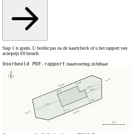
Stap 1 is gratis. U beslist pas na de kaartcheck of u het rapport van
actieprijs €9 bestelt.
Voorbeeld PDF-rapport
maatvoering zichtbaar
N
9,1 m
3,8 m
25,4 m
4,1 m
3,4 m
3,8 m
2,9 m
7,2 m
5,1 m
23,8 m
8,2 m
10 m