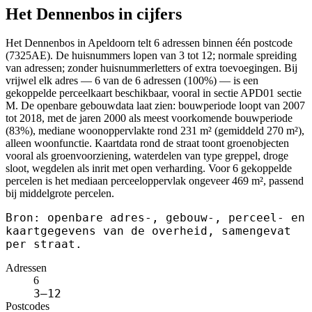
Het Dennenbos in cijfers
Het Dennenbos in Apeldoorn telt 6 adressen binnen één postcode
(7325AE). De huisnummers lopen van 3 tot 12; normale spreiding
van adressen; zonder huisnummerletters of extra toevoegingen. Bij
vrijwel elk adres — 6 van de 6 adressen (100%) — is een
gekoppelde perceelkaart beschikbaar, vooral in sectie APD01 sectie
M. De openbare gebouwdata laat zien: bouwperiode loopt van 2007
tot 2018, met de jaren 2000 als meest voorkomende bouwperiode
(83%), mediane woonoppervlakte rond 231 m² (gemiddeld 270 m²),
alleen woonfunctie. Kaartdata rond de straat toont groenobjecten
vooral als groenvoorziening, waterdelen van type greppel, droge
sloot, wegdelen als inrit met open verharding. Voor 6 gekoppelde
percelen is het mediaan perceeloppervlak ongeveer 469 m², passend
bij middelgrote percelen.
Bron: openbare adres-, gebouw-, perceel- en
kaartgegevens van de overheid, samengevat
per straat.
Adressen
6
3–12
Postcodes