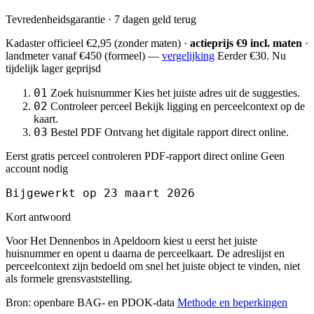
Tevredenheidsgarantie · 7 dagen geld terug
Kadaster officieel
€2,95
(zonder maten) ·
actieprijs €9 incl. maten
·
landmeter
vanaf €450
(formeel) —
vergelijking
Eerder €30. Nu
tijdelijk lager geprijsd
01
Zoek huisnummer
Kies het juiste adres uit de suggesties.
02
Controleer perceel
Bekijk ligging en perceelcontext op de
kaart.
03
Bestel PDF
Ontvang het digitale rapport direct online.
Eerst gratis perceel controleren
PDF-rapport direct online
Geen
account nodig
Bijgewerkt op 23 maart 2026
Kort antwoord
Voor Het Dennenbos in Apeldoorn kiest u eerst het juiste
huisnummer en opent u daarna de perceelkaart. De adreslijst en
perceelcontext zijn bedoeld om snel het juiste object te vinden, niet
als formele grensvaststelling.
Bron: openbare BAG- en PDOK-data
Methode en beperkingen