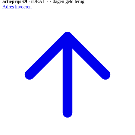
actieprijs €9
· iDEAL · 7 dagen geld terug
Adres invoeren