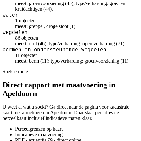
meest: groenvoorziening (45); type/verharding: gras- en
kruidachtigen (44).
water
1 objecten
meest: greppel, droge sloot (1).
wegdelen
86 objecten
meest: inrit (46); type/verharding: open verharding (71).
bermen en ondersteunende wegdelen
11 objecten
meest: berm (11); type/verharding: groenvoorziening (11).
Snelste route
Direct rapport met maatvoering in
Apeldoorn
U weet al wat u zoekt? Ga direct naar de pagina voor kadastrale
kaart met afmetingen in Apeldoorn. Daar staat per adres de
perceelkaart inclusief indicatieve maten klaar.
Perceelgrenzen op kaart
Indicatieve maatvoering
PDF · actieprijs €9 · direct online