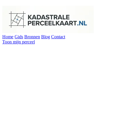
Home
Gids
Bronnen
Blog
Contact
Toon mijn perceel