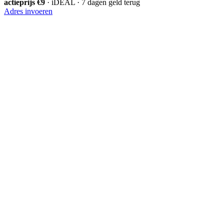
actieprijs €9
· iDEAL · 7 dagen geld terug
Adres invoeren