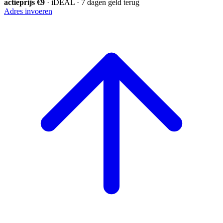
actieprijs €9
· iDEAL · 7 dagen geld terug
Adres invoeren