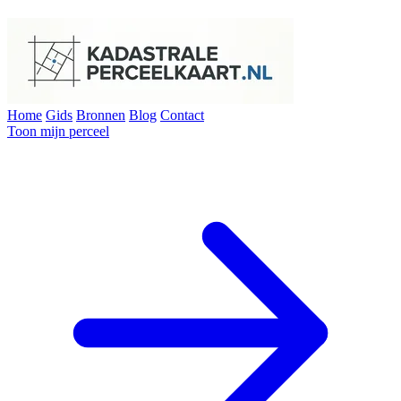
Home
Gids
Bronnen
Blog
Contact
Toon mijn perceel