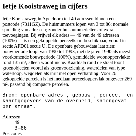
Ietje Kooistraweg in cijfers
Ietje Kooistraweg in Apeldoorn telt 49 adressen binnen één
postcode (7311GZ). De huisnummers lopen van 3 tot 86; normale
spreiding van adressen; zonder huisnummerletters of extra
toevoegingen. Bij vrijwel elk adres — 49 van de 49 adressen
(100%) — is een gekoppelde perceelkaart beschikbaar, vooral in
sectie APD01 sectie U. De openbare gebouwdata laat zien:
bouwperiode loopt van 1990 tot 1993, met de jaren 1990 als meest
voorkomende bouwperiode (100%), gemiddelde woonoppervlakte
rond 135 m², alleen woonfunctie. Kaartdata rond de straat toont
groenobjecten vooral als groenvoorziening, waterdelen van type
waterloop, wegdelen als inrit met open verharding. Voor 26
gekoppelde percelen is het mediaan perceeloppervlak ongeveer 269
m², passend bij compacte percelen.
Bron: openbare adres-, gebouw-, perceel- en
kaartgegevens van de overheid, samengevat
per straat.
Adressen
49
3–86
Postcodes