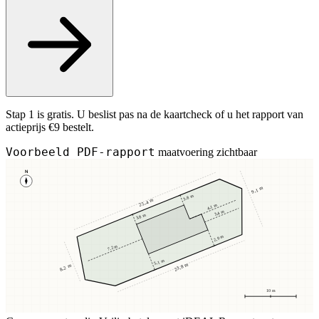
Stap 1 is gratis. U beslist pas na de kaartcheck of u het rapport van
actieprijs €9 bestelt.
Voorbeeld PDF-rapport
maatvoering zichtbaar
N
9,1 m
3,8 m
25,4 m
4,1 m
3,4 m
3,8 m
2,9 m
7,2 m
5,1 m
23,8 m
8,2 m
10 m