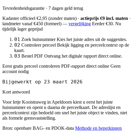
Tevredenheidsgarantie · 7 dagen geld terug
Kadaster officieel
€2,95
(zonder maten) ·
actieprijs €9 incl. maten
·
landmeter
vanaf €450
(formeel) —
vergelijking
Eerder €30. Nu
tijdelijk lager geprijsd
01
Zoek huisnummer
Kies het juiste adres uit de suggesties.
02
Controleer perceel
Bekijk ligging en perceelcontext op de
kaart.
03
Bestel PDF
Ontvang het digitale rapport direct online.
Eerst gratis perceel controleren
PDF-rapport direct online
Geen
account nodig
Bijgewerkt op 23 maart 2026
Kort antwoord
Voor Ietje Kooistraweg in Apeldoorn kiest u eerst het juiste
huisnummer en opent u daarna de perceelkaart. De adreslijst en
perceelcontext zijn bedoeld om snel het juiste object te vinden, niet
als formele grensvaststelling.
Bron: openbare BAG- en PDOK-data
Methode en beperkingen