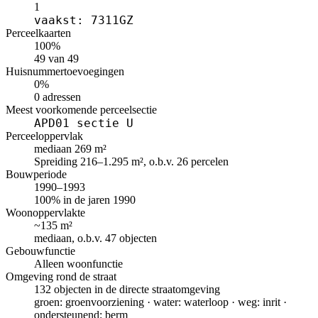
1
vaakst: 7311GZ
Perceelkaarten
100%
49 van 49
Huisnummertoevoegingen
0%
0 adressen
Meest voorkomende perceelsectie
APD01 sectie U
Perceeloppervlak
mediaan 269 m²
Spreiding 216–1.295 m², o.b.v. 26 percelen
Bouwperiode
1990–1993
100% in de jaren 1990
Woonoppervlakte
~135 m²
mediaan, o.b.v. 47 objecten
Gebouwfunctie
Alleen woonfunctie
Omgeving rond de straat
132 objecten in de directe straatomgeving
groen: groenvoorziening · water: waterloop · weg: inrit ·
ondersteunend: berm