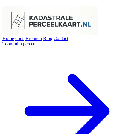
Home
Gids
Bronnen
Blog
Contact
Toon mijn perceel