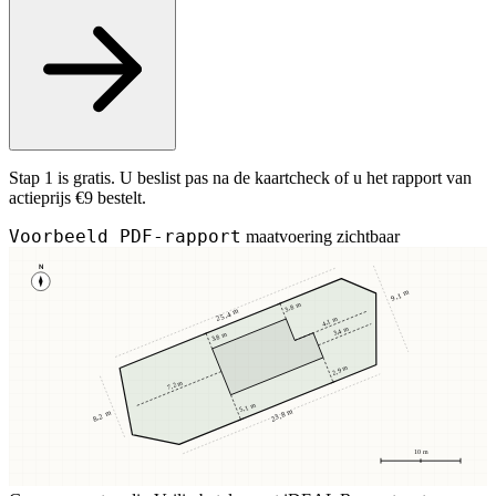
Stap 1 is gratis. U beslist pas na de kaartcheck of u het rapport van
actieprijs €9 bestelt.
Voorbeeld PDF-rapport
maatvoering zichtbaar
N
9,1 m
3,8 m
25,4 m
4,1 m
3,4 m
3,8 m
2,9 m
7,2 m
5,1 m
23,8 m
8,2 m
10 m