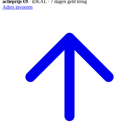
actieprijs €9
· iDEAL · 7 dagen geld terug
Adres invoeren