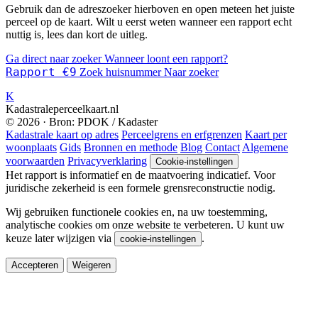
Gebruik dan de adreszoeker hierboven en open meteen het juiste
perceel op de kaart. Wilt u eerst weten wanneer een rapport echt
nuttig is, lees dan kort de uitleg.
Ga direct naar zoeker
Wanneer loont een rapport?
Rapport €9
Zoek huisnummer
Naar zoeker
K
Kadastraleperceelkaart.nl
© 2026 · Bron: PDOK / Kadaster
Kadastrale kaart op adres
Perceelgrens en erfgrenzen
Kaart per
woonplaats
Gids
Bronnen en methode
Blog
Contact
Algemene
voorwaarden
Privacyverklaring
Cookie-instellingen
Het rapport is informatief en de maatvoering indicatief. Voor
juridische zekerheid is een formele grensreconstructie nodig.
Wij gebruiken functionele cookies en, na uw toestemming,
analytische cookies om onze website te verbeteren. U kunt uw
keuze later wijzigen via
.
cookie-instellingen
Accepteren
Weigeren