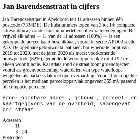
Jan Barendsenstraat in cijfers
Jan Barendsenstraat in Apeldoorn telt 11 adressen binnen één
postcode (7334DE). De huisnummers lopen van 3 tot 14; compacte
adresopbouw; zonder huisnummerletters of extra toevoegingen. Bij
vrijwel elk adres — 11 van de 11 adressen (100%) — is een
gekoppelde perceelkaart beschikbaar, vooral in sectie APD03 sectie
AD. De openbare gebouwdata laat zien: bouwperiode loopt van
2019 tot 2020, met de jaren 2020 als meest voorkomende
bouwperiode (82%), gemiddelde woonoppervlakte rond 192 m²,
alleen woonfunctie. Kaartdata rond de straat toont groenobjecten
vooral als groenvoorziening, waterdelen van type waterloop,
wegdelen als parkeervlak met open verharding. Voor 11 gekoppelde
percelen is het mediaan perceeloppervlak ongeveer 355 m², passend
bij compacte percelen.
Bron: openbare adres-, gebouw-, perceel- en
kaartgegevens van de overheid, samengevat
per straat.
Adressen
11
3–14
Postcodes