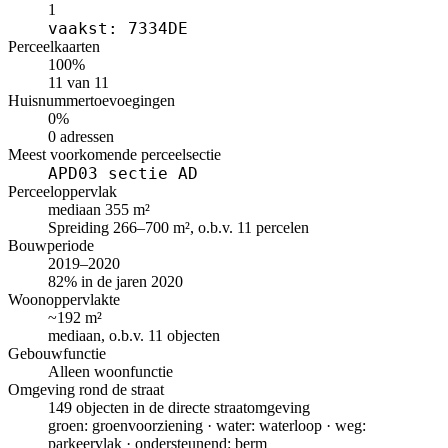
1
vaakst: 7334DE
Perceelkaarten
100%
11 van 11
Huisnummertoevoegingen
0%
0 adressen
Meest voorkomende perceelsectie
APD03 sectie AD
Perceeloppervlak
mediaan 355 m²
Spreiding 266–700 m², o.b.v. 11 percelen
Bouwperiode
2019–2020
82% in de jaren 2020
Woonoppervlakte
~192 m²
mediaan, o.b.v. 11 objecten
Gebouwfunctie
Alleen woonfunctie
Omgeving rond de straat
149 objecten in de directe straatomgeving
groen: groenvoorziening · water: waterloop · weg:
parkeervlak · ondersteunend: berm