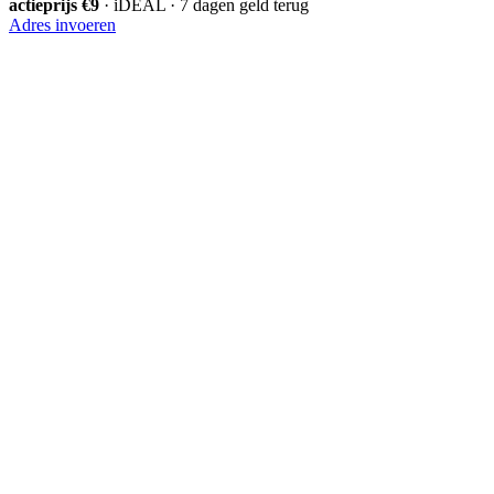
actieprijs €9
· iDEAL · 7 dagen geld terug
Adres invoeren