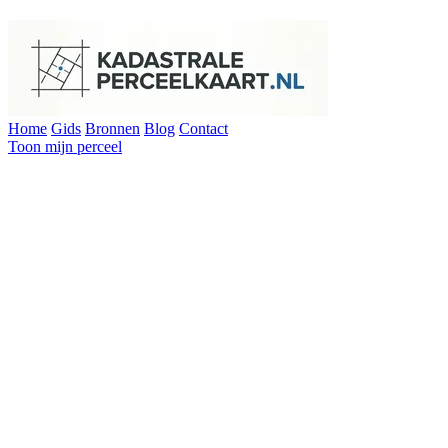
Home
Gids
Bronnen
Blog
Contact
Toon mijn perceel