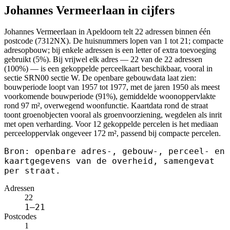
Johannes Vermeerlaan in cijfers
Johannes Vermeerlaan in Apeldoorn telt 22 adressen binnen één
postcode (7312NX). De huisnummers lopen van 1 tot 21; compacte
adresopbouw; bij enkele adressen is een letter of extra toevoeging
gebruikt (5%). Bij vrijwel elk adres — 22 van de 22 adressen
(100%) — is een gekoppelde perceelkaart beschikbaar, vooral in
sectie SRN00 sectie W. De openbare gebouwdata laat zien:
bouwperiode loopt van 1957 tot 1977, met de jaren 1950 als meest
voorkomende bouwperiode (91%), gemiddelde woonoppervlakte
rond 97 m², overwegend woonfunctie. Kaartdata rond de straat
toont groenobjecten vooral als groenvoorziening, wegdelen als inrit
met open verharding. Voor 12 gekoppelde percelen is het mediaan
perceeloppervlak ongeveer 172 m², passend bij compacte percelen.
Bron: openbare adres-, gebouw-, perceel- en
kaartgegevens van de overheid, samengevat
per straat.
Adressen
22
1–21
Postcodes
1