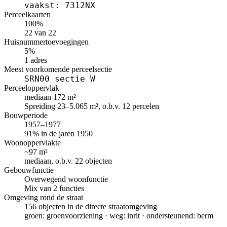
vaakst: 7312NX
Perceelkaarten
100%
22 van 22
Huisnummertoevoegingen
5%
1 adres
Meest voorkomende perceelsectie
SRN00 sectie W
Perceeloppervlak
mediaan 172 m²
Spreiding 23–5.065 m², o.b.v. 12 percelen
Bouwperiode
1957–1977
91% in de jaren 1950
Woonoppervlakte
~97 m²
mediaan, o.b.v. 22 objecten
Gebouwfunctie
Overwegend woonfunctie
Mix van 2 functies
Omgeving rond de straat
156 objecten in de directe straatomgeving
groen: groenvoorziening · weg: inrit · ondersteunend: berm