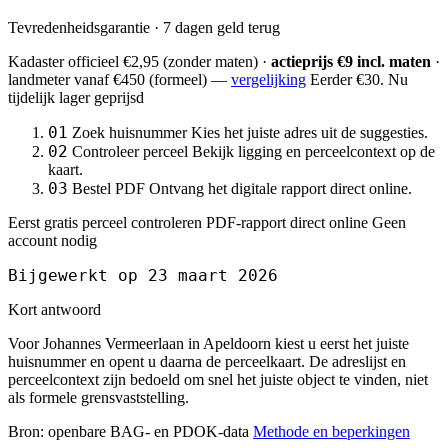
Tevredenheidsgarantie · 7 dagen geld terug
Kadaster officieel
€2,95
(zonder maten) ·
actieprijs €9 incl. maten
·
landmeter
vanaf €450
(formeel) —
vergelijking
Eerder €30. Nu
tijdelijk lager geprijsd
01
Zoek huisnummer
Kies het juiste adres uit de suggesties.
02
Controleer perceel
Bekijk ligging en perceelcontext op de
kaart.
03
Bestel PDF
Ontvang het digitale rapport direct online.
Eerst gratis perceel controleren
PDF-rapport direct online
Geen
account nodig
Bijgewerkt op 23 maart 2026
Kort antwoord
Voor Johannes Vermeerlaan in Apeldoorn kiest u eerst het juiste
huisnummer en opent u daarna de perceelkaart. De adreslijst en
perceelcontext zijn bedoeld om snel het juiste object te vinden, niet
als formele grensvaststelling.
Bron: openbare BAG- en PDOK-data
Methode en beperkingen