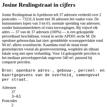
Josine Reulingstraat in cijfers
Josine Reulingstraat in Apeldoorn telt 37 adressen verdeeld over 2
postcodes — 7321LA komt met 30 adressen het vaakst voor. De
huisnummers lopen van 3 tot 61; normale spreiding van adressen;
zonder huisnummerletters of extra toevoegingen. Bij vrijwel elk
adres — 37 van de 37 adressen (100%) — is een gekoppelde
perceelkaart beschikbaar, vooral in sectie APD01 sectie M. De
openbare gebouwdata laat zien: gemiddelde woonoppervlakte rond
94 m², alleen woonfunctie. Kaartdata rond de straat toont
groenobjecten vooral als groenvoorziening, wegdelen als rijbaan
lokale weg met open verharding. Voor 14 gekoppelde percelen is
het mediaan perceeloppervlak ongeveer 340 m², passend bij
compacte percelen.
Bron: openbare adres-, gebouw-, perceel- en
kaartgegevens van de overheid, samengevat
per straat.
Adressen
37
3–61
Postcodes
2