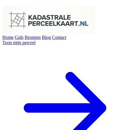
Home
Gids
Bronnen
Blog
Contact
Toon mijn perceel