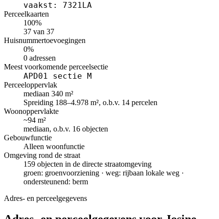
vaakst: 7321LA
Perceelkaarten
100%
37 van 37
Huisnummertoevoegingen
0%
0 adressen
Meest voorkomende perceelsectie
APD01 sectie M
Perceeloppervlak
mediaan 340 m²
Spreiding 188–4.978 m², o.b.v. 14 percelen
Woonoppervlakte
~94 m²
mediaan, o.b.v. 16 objecten
Gebouwfunctie
Alleen woonfunctie
Omgeving rond de straat
159 objecten in de directe straatomgeving
groen: groenvoorziening · weg: rijbaan lokale weg ·
ondersteunend: berm
Adres- en perceelgegevens