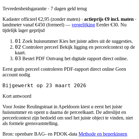
Tevredenheidsgarantie · 7 dagen geld terug
Kadaster officieel
€2,95
(zonder maten) ·
actieprijs €9 incl. maten
·
landmeter
vanaf €450
(formeel) —
vergelijking
Eerder €30. Nu
tijdelijk lager geprijsd
01
Zoek huisnummer
Kies het juiste adres uit de suggesties.
02
Controleer perceel
Bekijk ligging en perceelcontext op de
kaart.
03
Bestel PDF
Ontvang het digitale rapport direct online.
Eerst gratis perceel controleren
PDF-rapport direct online
Geen
account nodig
Bijgewerkt op 23 maart 2026
Kort antwoord
Voor Josine Reulingstraat in Apeldoorn kiest u eerst het juiste
huisnummer en opent u daarna de perceelkaart. De adreslijst en
perceelcontext zijn bedoeld om snel het juiste object te vinden, niet
als formele grensvaststelling.
Bron: openbare BAG- en PDOK-data
Methode en beperkingen