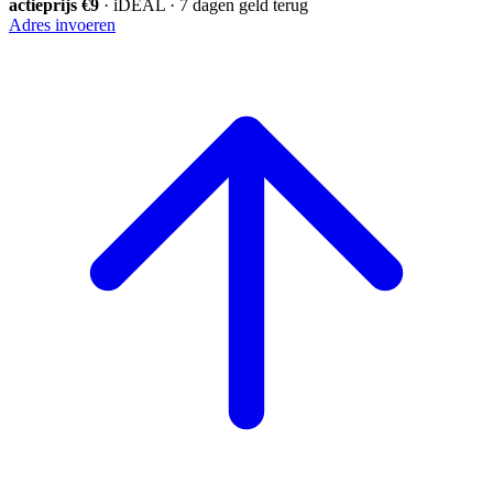
actieprijs €9
· iDEAL · 7 dagen geld terug
Adres invoeren