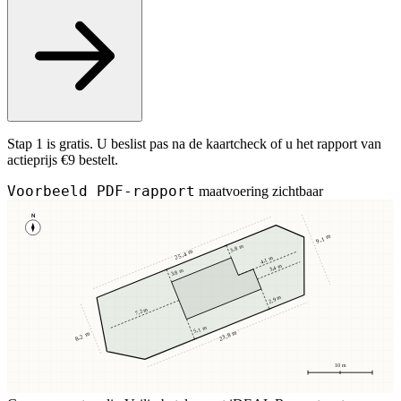
Stap 1 is gratis. U beslist pas na de kaartcheck of u het rapport van
actieprijs €9 bestelt.
Voorbeeld PDF-rapport
maatvoering zichtbaar
N
9,1 m
3,8 m
25,4 m
4,1 m
3,4 m
3,8 m
2,9 m
7,2 m
5,1 m
23,8 m
8,2 m
10 m