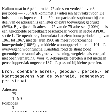
Kaliumstraat in Apeldoorn telt 75 adressen verdeeld over 3
postcodes — 7334AX komt met 17 adressen het vaakst voor. De
huisnummers lopen van 1 tot 59; compacte adresopbouw; bij een
deel van de adressen is een letter of extra toevoeging gebruikt
(56%). Bij vrijwel elk adres — 75 van de 75 adressen (100%) — is
een gekoppelde perceelkaart beschikbaar, vooral in sectie APD01
sectie L. De openbare gebouwdata laat zien: bouwperiode loopt van
1961 tot 1967, met de jaren 1960 als meest voorkomende
bouwperiode (100%), gemiddelde woonoppervlakte rond 101 m²,
overwegend woonfunctie. Kaartdata rond de straat toont
groenobjecten vooral als groenvoorziening, wegdelen als voetpad
met open verharding. Voor 75 gekoppelde percelen is het mediaan
perceeloppervlak ongeveer 137 m², passend bij kleine percelen.
Bron: openbare adres-, gebouw-, perceel- en
kaartgegevens van de overheid, samengevat
per straat.
Adressen
75
1–59
Postcodes
3