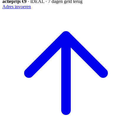
actieprijs €9
· iDEAL · 7 dagen geld terug
Adres invoeren