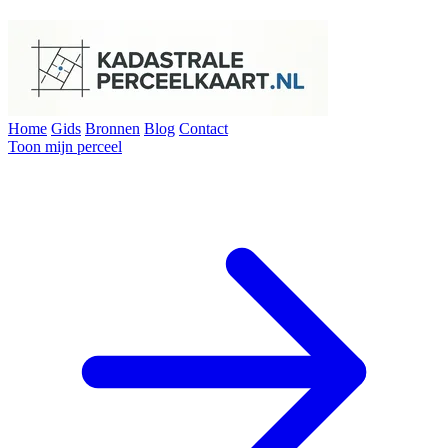
Home
Gids
Bronnen
Blog
Contact
Toon mijn perceel