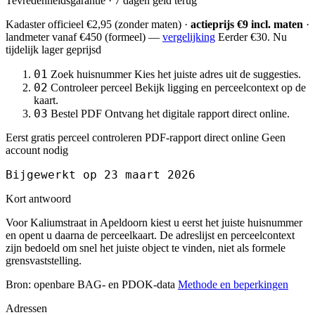
Tevredenheidsgarantie · 7 dagen geld terug
Kadaster officieel
€2,95
(zonder maten) ·
actieprijs €9 incl. maten
·
landmeter
vanaf €450
(formeel) —
vergelijking
Eerder €30. Nu
tijdelijk lager geprijsd
01
Zoek huisnummer
Kies het juiste adres uit de suggesties.
02
Controleer perceel
Bekijk ligging en perceelcontext op de
kaart.
03
Bestel PDF
Ontvang het digitale rapport direct online.
Eerst gratis perceel controleren
PDF-rapport direct online
Geen
account nodig
Bijgewerkt op 23 maart 2026
Kort antwoord
Voor Kaliumstraat in Apeldoorn kiest u eerst het juiste huisnummer
en opent u daarna de perceelkaart. De adreslijst en perceelcontext
zijn bedoeld om snel het juiste object te vinden, niet als formele
grensvaststelling.
Bron: openbare BAG- en PDOK-data
Methode en beperkingen
Adressen