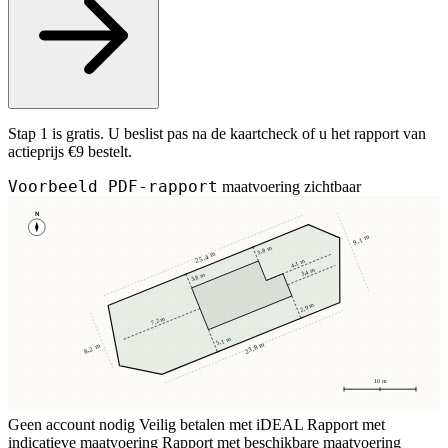
Stap 1 is gratis. U beslist pas na de kaartcheck of u het rapport van
actieprijs €9 bestelt.
Voorbeeld PDF-rapport
maatvoering zichtbaar
N
9,1 m
3,8 m
25,4 m
4,1 m
3,4 m
3,8 m
2,9 m
7,2 m
5,1 m
23,8 m
8,2 m
10 m
Geen account nodig
Veilig betalen met iDEAL
Rapport met
indicatieve maatvoering
Rapport met beschikbare maatvoering