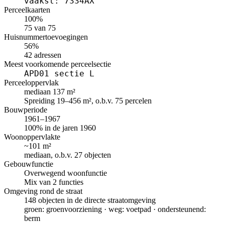
vaakst: 7334AX
Perceelkaarten
100%
75 van 75
Huisnummertoevoegingen
56%
42 adressen
Meest voorkomende perceelsectie
APD01 sectie L
Perceeloppervlak
mediaan 137 m²
Spreiding 19–456 m², o.b.v. 75 percelen
Bouwperiode
1961–1967
100% in de jaren 1960
Woonoppervlakte
~101 m²
mediaan, o.b.v. 27 objecten
Gebouwfunctie
Overwegend woonfunctie
Mix van 2 functies
Omgeving rond de straat
148 objecten in de directe straatomgeving
groen: groenvoorziening · weg: voetpad · ondersteunend:
berm