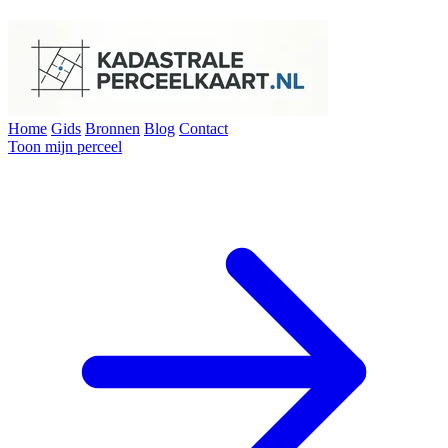
Home
Gids
Bronnen
Blog
Contact
Toon mijn perceel