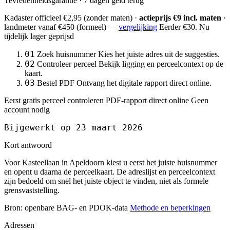
Tevredenheidsgarantie · 7 dagen geld terug
Kadaster officieel
€2,95
(zonder maten) ·
actieprijs €9 incl. maten
·
landmeter
vanaf €450
(formeel) —
vergelijking
Eerder €30. Nu
tijdelijk lager geprijsd
01
Zoek huisnummer
Kies het juiste adres uit de suggesties.
02
Controleer perceel
Bekijk ligging en perceelcontext op de
kaart.
03
Bestel PDF
Ontvang het digitale rapport direct online.
Eerst gratis perceel controleren
PDF-rapport direct online
Geen
account nodig
Bijgewerkt op 23 maart 2026
Kort antwoord
Voor Kasteellaan in Apeldoorn kiest u eerst het juiste huisnummer
en opent u daarna de perceelkaart. De adreslijst en perceelcontext
zijn bedoeld om snel het juiste object te vinden, niet als formele
grensvaststelling.
Bron: openbare BAG- en PDOK-data
Methode en beperkingen
Adressen