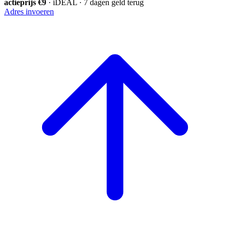
actieprijs €9
· iDEAL · 7 dagen geld terug
Adres invoeren