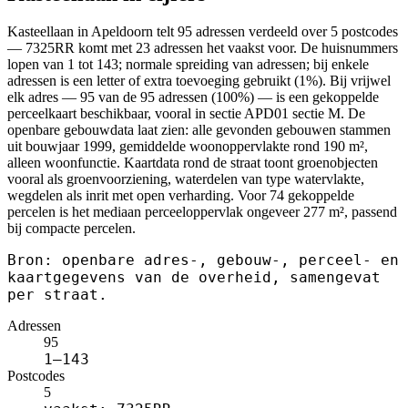
Kasteellaan in Apeldoorn telt 95 adressen verdeeld over 5 postcodes
— 7325RR komt met 23 adressen het vaakst voor. De huisnummers
lopen van 1 tot 143; normale spreiding van adressen; bij enkele
adressen is een letter of extra toevoeging gebruikt (1%). Bij vrijwel
elk adres — 95 van de 95 adressen (100%) — is een gekoppelde
perceelkaart beschikbaar, vooral in sectie APD01 sectie M. De
openbare gebouwdata laat zien: alle gevonden gebouwen stammen
uit bouwjaar 1999, gemiddelde woonoppervlakte rond 190 m²,
alleen woonfunctie. Kaartdata rond de straat toont groenobjecten
vooral als groenvoorziening, waterdelen van type watervlakte,
wegdelen als inrit met open verharding. Voor 74 gekoppelde
percelen is het mediaan perceeloppervlak ongeveer 277 m², passend
bij compacte percelen.
Bron: openbare adres-, gebouw-, perceel- en
kaartgegevens van de overheid, samengevat
per straat.
Adressen
95
1–143
Postcodes
5