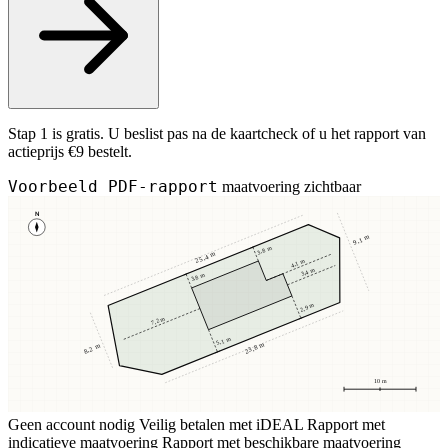
Stap 1 is gratis. U beslist pas na de kaartcheck of u het rapport van
actieprijs €9 bestelt.
Voorbeeld PDF-rapport
maatvoering zichtbaar
N
9,1 m
3,8 m
25,4 m
4,1 m
3,4 m
3,8 m
2,9 m
7,2 m
5,1 m
23,8 m
8,2 m
10 m
Geen account nodig
Veilig betalen met iDEAL
Rapport met
indicatieve maatvoering
Rapport met beschikbare maatvoering