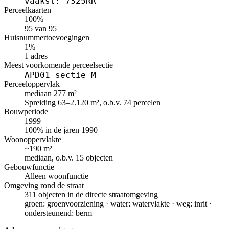
vaakst: 7325RR
Perceelkaarten
100%
95 van 95
Huisnummertoevoegingen
1%
1 adres
Meest voorkomende perceelsectie
APD01 sectie M
Perceeloppervlak
mediaan 277 m²
Spreiding 63–2.120 m², o.b.v. 74 percelen
Bouwperiode
1999
100% in de jaren 1990
Woonoppervlakte
~190 m²
mediaan, o.b.v. 15 objecten
Gebouwfunctie
Alleen woonfunctie
Omgeving rond de straat
311 objecten in de directe straatomgeving
groen: groenvoorziening · water: watervlakte · weg: inrit ·
ondersteunend: berm