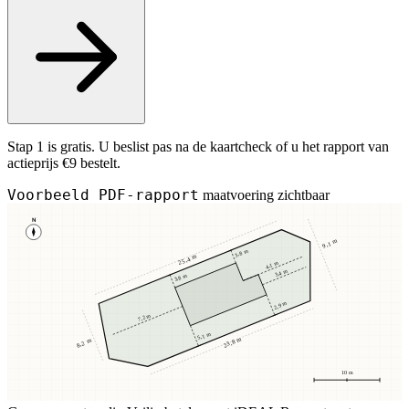
Stap 1 is gratis. U beslist pas na de kaartcheck of u het rapport van
actieprijs €9 bestelt.
Voorbeeld PDF-rapport
maatvoering zichtbaar
N
9,1 m
3,8 m
25,4 m
4,1 m
3,4 m
3,8 m
2,9 m
7,2 m
5,1 m
23,8 m
8,2 m
10 m