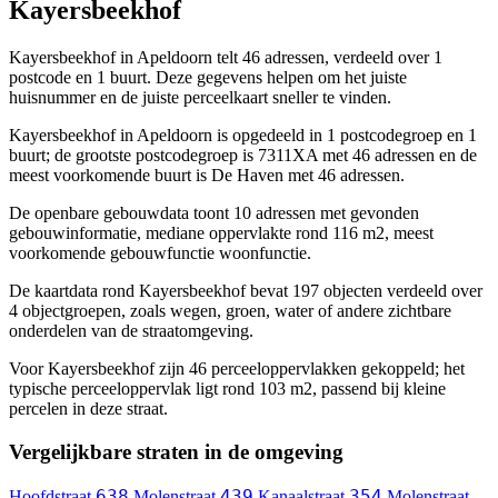
Kayersbeekhof
Kayersbeekhof in Apeldoorn telt 46 adressen, verdeeld over 1
postcode en 1 buurt. Deze gegevens helpen om het juiste
huisnummer en de juiste perceelkaart sneller te vinden.
Kayersbeekhof in Apeldoorn is opgedeeld in 1 postcodegroep en 1
buurt; de grootste postcodegroep is 7311XA met 46 adressen en de
meest voorkomende buurt is De Haven met 46 adressen.
De openbare gebouwdata toont 10 adressen met gevonden
gebouwinformatie, mediane oppervlakte rond 116 m2, meest
voorkomende gebouwfunctie woonfunctie.
De kaartdata rond Kayersbeekhof bevat 197 objecten verdeeld over
4 objectgroepen, zoals wegen, groen, water of andere zichtbare
onderdelen van de straatomgeving.
Voor Kayersbeekhof zijn 46 perceeloppervlakken gekoppeld; het
typische perceeloppervlak ligt rond 103 m2, passend bij kleine
percelen in deze straat.
Vergelijkbare straten in de omgeving
638
439
354
Hoofdstraat
Molenstraat
Kanaalstraat
Molenstraat-