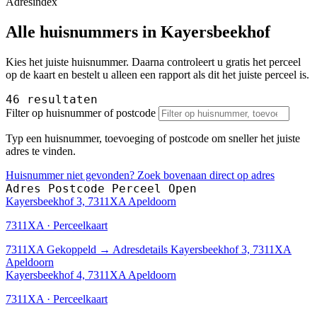
Adresindex
Alle huisnummers in Kayersbeekhof
Kies het juiste huisnummer. Daarna controleert u gratis het perceel
op de kaart en bestelt u alleen een rapport als dit het juiste perceel is.
46 resultaten
Filter op huisnummer of postcode
Typ een huisnummer, toevoeging of postcode om sneller het juiste
adres te vinden.
Huisnummer niet gevonden? Zoek bovenaan direct op adres
Adres
Postcode
Perceel
Open
Kayersbeekhof 3, 7311XA Apeldoorn
7311XA · Perceelkaart
7311XA
Gekoppeld
→
Adresdetails Kayersbeekhof 3, 7311XA
Apeldoorn
Kayersbeekhof 4, 7311XA Apeldoorn
7311XA · Perceelkaart