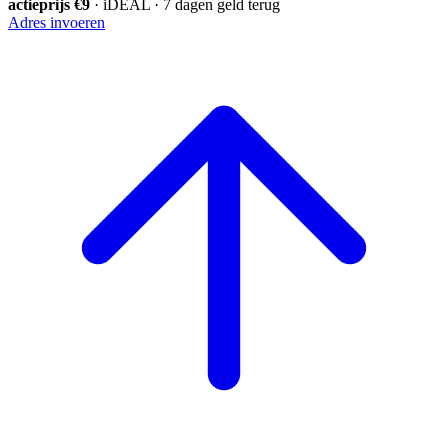
actieprijs €9
· iDEAL · 7 dagen geld terug
Adres invoeren