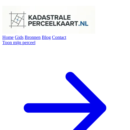
Home
Gids
Bronnen
Blog
Contact
Toon mijn perceel