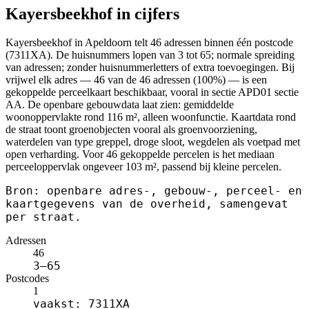
Kayersbeekhof in cijfers
Kayersbeekhof in Apeldoorn telt 46 adressen binnen één postcode
(7311XA). De huisnummers lopen van 3 tot 65; normale spreiding
van adressen; zonder huisnummerletters of extra toevoegingen. Bij
vrijwel elk adres — 46 van de 46 adressen (100%) — is een
gekoppelde perceelkaart beschikbaar, vooral in sectie APD01 sectie
AA. De openbare gebouwdata laat zien: gemiddelde
woonoppervlakte rond 116 m², alleen woonfunctie. Kaartdata rond
de straat toont groenobjecten vooral als groenvoorziening,
waterdelen van type greppel, droge sloot, wegdelen als voetpad met
open verharding. Voor 46 gekoppelde percelen is het mediaan
perceeloppervlak ongeveer 103 m², passend bij kleine percelen.
Bron: openbare adres-, gebouw-, perceel- en
kaartgegevens van de overheid, samengevat
per straat.
Adressen
46
3–65
Postcodes
1
vaakst: 7311XA