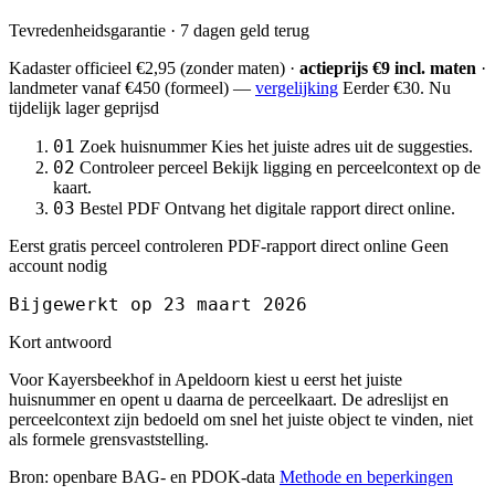
Tevredenheidsgarantie · 7 dagen geld terug
Kadaster officieel
€2,95
(zonder maten) ·
actieprijs €9 incl. maten
·
landmeter
vanaf €450
(formeel) —
vergelijking
Eerder €30. Nu
tijdelijk lager geprijsd
01
Zoek huisnummer
Kies het juiste adres uit de suggesties.
02
Controleer perceel
Bekijk ligging en perceelcontext op de
kaart.
03
Bestel PDF
Ontvang het digitale rapport direct online.
Eerst gratis perceel controleren
PDF-rapport direct online
Geen
account nodig
Bijgewerkt op 23 maart 2026
Kort antwoord
Voor Kayersbeekhof in Apeldoorn kiest u eerst het juiste
huisnummer en opent u daarna de perceelkaart. De adreslijst en
perceelcontext zijn bedoeld om snel het juiste object te vinden, niet
als formele grensvaststelling.
Bron: openbare BAG- en PDOK-data
Methode en beperkingen