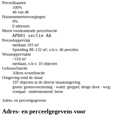
Perceelkaarten
100%
46 van 46
Huisnummertoevoegingen
0%
0 adressen
Meest voorkomende perceelsectie
APD01 sectie AA
Perceeloppervlak
mediaan 103 m²
Spreiding 88–132 m², o.b.v. 46 percelen
Woonoppervlakte
~116 m²
mediaan, o.b.v. 10 objecten
Gebouwfunctie
Alleen woonfunctie
Omgeving rond de straat
197 objecten in de directe straatomgeving
groen: groenvoorziening · water: greppel, droge sloot · weg:
voetpad · ondersteunend: berm
Adres- en perceelgegevens
Adres- en perceelgegevens voor