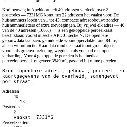
Korhoenweg in Apeldoorn telt 40 adressen verdeeld over 2
postcodes — 7331MG komt met 22 adressen het vaakst voor. De
huisnummers lopen van 1 tot 43; compacte adresopbouw; zonder
huisnummerletters of extra toevoegingen. Bij vrijwel elk adres — 40
van de 40 adressen (100%) — is een gekoppelde perceelkaart
beschikbaar, vooral in sectie APD01 sectie N. De openbare
gebouwdata laat zien: gemiddelde woonoppervlakte rond 84 m²,
alleen woonfunctie. Kaartdata rond de straat toont groenobjecten
vooral als groenvoorziening, wegdelen als voetpad met open
verharding. Voor 4 gekoppelde percelen is het mediaan
perceeloppervlak ongeveer 3549 m², passend bij ruime percelen.
Bron: openbare adres-, gebouw-, perceel- en
kaartgegevens van de overheid, samengevat
per straat.
Adressen
40
1–43
Postcodes
2
vaakst: 7331MG
Perceelkaarten