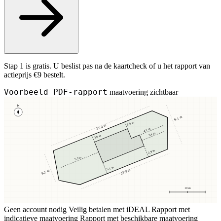
Stap 1 is gratis. U beslist pas na de kaartcheck of u het rapport van
actieprijs €9 bestelt.
Voorbeeld PDF-rapport
maatvoering zichtbaar
N
9,1 m
3,8 m
25,4 m
4,1 m
3,4 m
3,8 m
2,9 m
7,2 m
5,1 m
23,8 m
8,2 m
10 m
Geen account nodig
Veilig betalen met iDEAL
Rapport met
indicatieve maatvoering
Rapport met beschikbare maatvoering