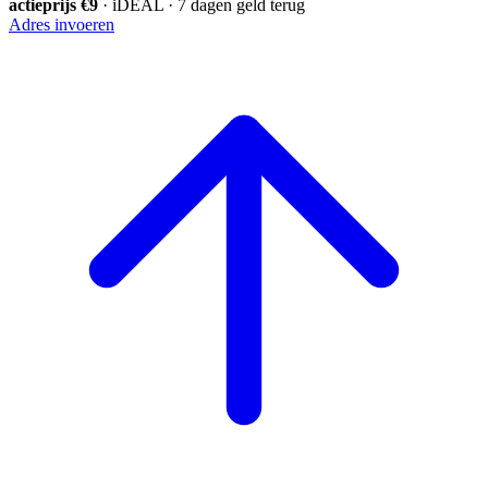
actieprijs €9
· iDEAL · 7 dagen geld terug
Adres invoeren