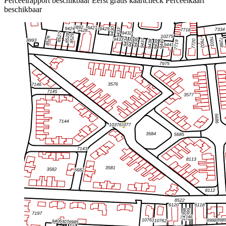
Perceelrapport beschikbaar
Eerst gratis kaartcheck
Perceelkaart
beschikbaar