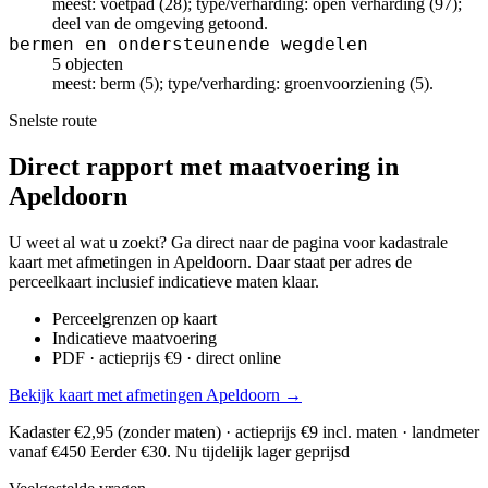
meest: voetpad (28); type/verharding: open verharding (97);
deel van de omgeving getoond.
bermen en ondersteunende wegdelen
5 objecten
meest: berm (5); type/verharding: groenvoorziening (5).
Snelste route
Direct rapport met maatvoering in
Apeldoorn
U weet al wat u zoekt? Ga direct naar de pagina voor kadastrale
kaart met afmetingen in Apeldoorn. Daar staat per adres de
perceelkaart inclusief indicatieve maten klaar.
Perceelgrenzen op kaart
Indicatieve maatvoering
PDF · actieprijs €9 · direct online
Bekijk kaart met afmetingen Apeldoorn →
Kadaster €2,95 (zonder maten) · actieprijs €9 incl. maten · landmeter
vanaf €450
Eerder €30. Nu tijdelijk lager geprijsd