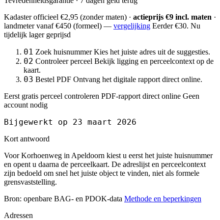
Tevredenheidsgarantie · 7 dagen geld terug
Kadaster officieel
€2,95
(zonder maten) ·
actieprijs €9 incl. maten
·
landmeter
vanaf €450
(formeel) —
vergelijking
Eerder €30. Nu
tijdelijk lager geprijsd
01
Zoek huisnummer
Kies het juiste adres uit de suggesties.
02
Controleer perceel
Bekijk ligging en perceelcontext op de
kaart.
03
Bestel PDF
Ontvang het digitale rapport direct online.
Eerst gratis perceel controleren
PDF-rapport direct online
Geen
account nodig
Bijgewerkt op 23 maart 2026
Kort antwoord
Voor Korhoenweg in Apeldoorn kiest u eerst het juiste huisnummer
en opent u daarna de perceelkaart. De adreslijst en perceelcontext
zijn bedoeld om snel het juiste object te vinden, niet als formele
grensvaststelling.
Bron: openbare BAG- en PDOK-data
Methode en beperkingen
Adressen