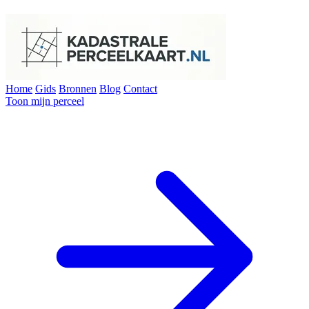
Home
Gids
Bronnen
Blog
Contact
Toon mijn perceel