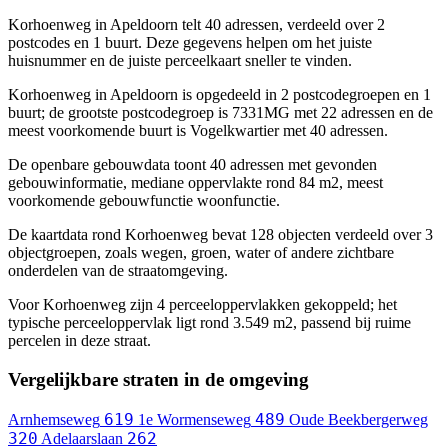
Korhoenweg in Apeldoorn telt 40 adressen, verdeeld over 2
postcodes en 1 buurt. Deze gegevens helpen om het juiste
huisnummer en de juiste perceelkaart sneller te vinden.
Korhoenweg in Apeldoorn is opgedeeld in 2 postcodegroepen en 1
buurt; de grootste postcodegroep is 7331MG met 22 adressen en de
meest voorkomende buurt is Vogelkwartier met 40 adressen.
De openbare gebouwdata toont 40 adressen met gevonden
gebouwinformatie, mediane oppervlakte rond 84 m2, meest
voorkomende gebouwfunctie woonfunctie.
De kaartdata rond Korhoenweg bevat 128 objecten verdeeld over 3
objectgroepen, zoals wegen, groen, water of andere zichtbare
onderdelen van de straatomgeving.
Voor Korhoenweg zijn 4 perceeloppervlakken gekoppeld; het
typische perceeloppervlak ligt rond 3.549 m2, passend bij ruime
percelen in deze straat.
Vergelijkbare straten in de omgeving
619
489
Arnhemseweg
1e Wormenseweg
Oude Beekbergerweg
320
262
Adelaarslaan