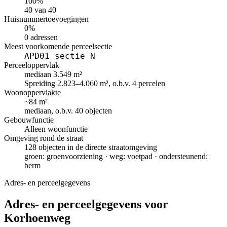
100%
40 van 40
Huisnummertoevoegingen
0%
0 adressen
Meest voorkomende perceelsectie
APD01 sectie N
Perceeloppervlak
mediaan 3.549 m²
Spreiding 2.823–4.060 m², o.b.v. 4 percelen
Woonoppervlakte
~84 m²
mediaan, o.b.v. 40 objecten
Gebouwfunctie
Alleen woonfunctie
Omgeving rond de straat
128 objecten in de directe straatomgeving
groen: groenvoorziening · weg: voetpad · ondersteunend:
berm
Adres- en perceelgegevens
Adres- en perceelgegevens voor
Korhoenweg