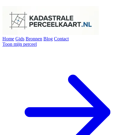
Home
Gids
Bronnen
Blog
Contact
Toon mijn perceel