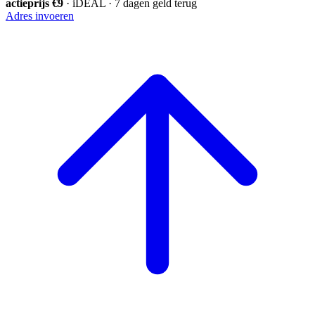
actieprijs €9
· iDEAL · 7 dagen geld terug
Adres invoeren