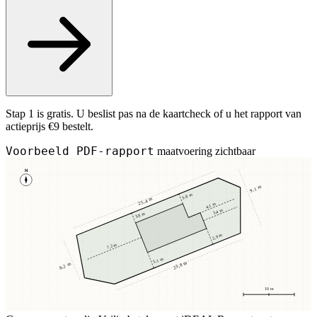
Stap 1 is gratis. U beslist pas na de kaartcheck of u het rapport van
actieprijs €9 bestelt.
Voorbeeld PDF-rapport
maatvoering zichtbaar
N
9,1 m
3,8 m
25,4 m
4,1 m
3,4 m
3,8 m
2,9 m
7,2 m
5,1 m
23,8 m
8,2 m
10 m