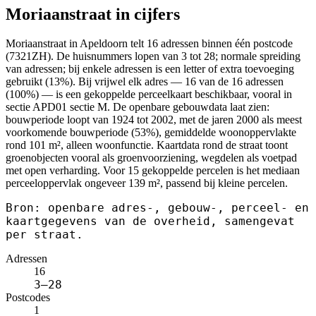
Moriaanstraat in cijfers
Moriaanstraat in Apeldoorn telt 16 adressen binnen één postcode
(7321ZH). De huisnummers lopen van 3 tot 28; normale spreiding
van adressen; bij enkele adressen is een letter of extra toevoeging
gebruikt (13%). Bij vrijwel elk adres — 16 van de 16 adressen
(100%) — is een gekoppelde perceelkaart beschikbaar, vooral in
sectie APD01 sectie M. De openbare gebouwdata laat zien:
bouwperiode loopt van 1924 tot 2002, met de jaren 2000 als meest
voorkomende bouwperiode (53%), gemiddelde woonoppervlakte
rond 101 m², alleen woonfunctie. Kaartdata rond de straat toont
groenobjecten vooral als groenvoorziening, wegdelen als voetpad
met open verharding. Voor 15 gekoppelde percelen is het mediaan
perceeloppervlak ongeveer 139 m², passend bij kleine percelen.
Bron: openbare adres-, gebouw-, perceel- en
kaartgegevens van de overheid, samengevat
per straat.
Adressen
16
3–28
Postcodes
1