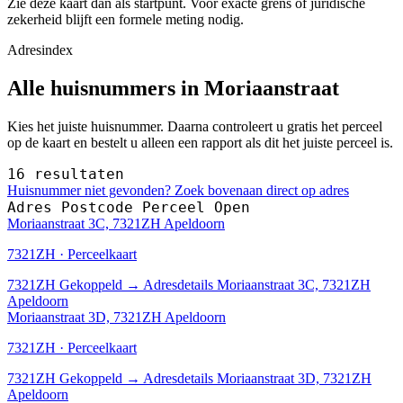
Zie deze kaart dan als startpunt. Voor exacte grens of juridische
zekerheid blijft een formele meting nodig.
Adresindex
Alle huisnummers in Moriaanstraat
Kies het juiste huisnummer. Daarna controleert u gratis het perceel
op de kaart en bestelt u alleen een rapport als dit het juiste perceel is.
16 resultaten
Huisnummer niet gevonden? Zoek bovenaan direct op adres
Adres
Postcode
Perceel
Open
Moriaanstraat 3C, 7321ZH Apeldoorn
7321ZH · Perceelkaart
7321ZH
Gekoppeld
→
Adresdetails Moriaanstraat 3C, 7321ZH
Apeldoorn
Moriaanstraat 3D, 7321ZH Apeldoorn
7321ZH · Perceelkaart
7321ZH
Gekoppeld
→
Adresdetails Moriaanstraat 3D, 7321ZH
Apeldoorn