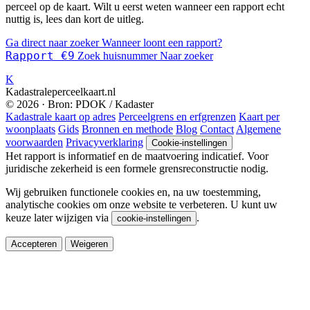
perceel op de kaart. Wilt u eerst weten wanneer een rapport echt
nuttig is, lees dan kort de uitleg.
Ga direct naar zoeker
Wanneer loont een rapport?
Rapport €9
Zoek huisnummer
Naar zoeker
K
Kadastraleperceelkaart.nl
© 2026 · Bron: PDOK / Kadaster
Kadastrale kaart op adres
Perceelgrens en erfgrenzen
Kaart per
woonplaats
Gids
Bronnen en methode
Blog
Contact
Algemene
voorwaarden
Privacyverklaring
Cookie-instellingen
Het rapport is informatief en de maatvoering indicatief. Voor
juridische zekerheid is een formele grensreconstructie nodig.
Wij gebruiken functionele cookies en, na uw toestemming,
analytische cookies om onze website te verbeteren. U kunt uw
keuze later wijzigen via
.
cookie-instellingen
Accepteren
Weigeren