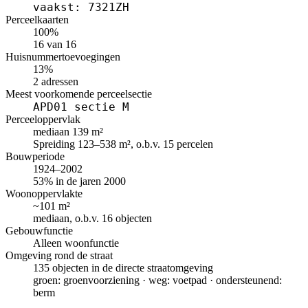
vaakst: 7321ZH
Perceelkaarten
100%
16 van 16
Huisnummertoevoegingen
13%
2 adressen
Meest voorkomende perceelsectie
APD01 sectie M
Perceeloppervlak
mediaan 139 m²
Spreiding 123–538 m², o.b.v. 15 percelen
Bouwperiode
1924–2002
53% in de jaren 2000
Woonoppervlakte
~101 m²
mediaan, o.b.v. 16 objecten
Gebouwfunctie
Alleen woonfunctie
Omgeving rond de straat
135 objecten in de directe straatomgeving
groen: groenvoorziening · weg: voetpad · ondersteunend:
berm