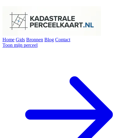
Home
Gids
Bronnen
Blog
Contact
Toon mijn perceel