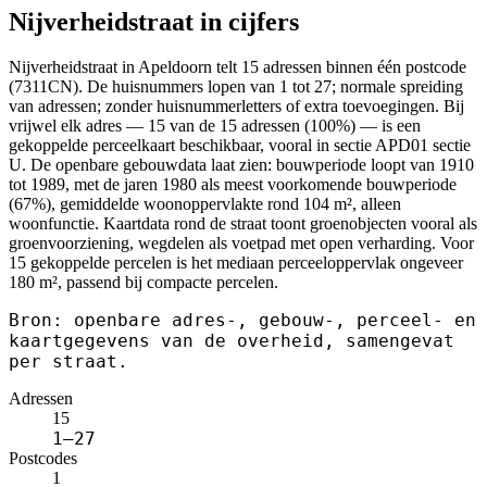
Nijverheidstraat in cijfers
Nijverheidstraat in Apeldoorn telt 15 adressen binnen één postcode
(7311CN). De huisnummers lopen van 1 tot 27; normale spreiding
van adressen; zonder huisnummerletters of extra toevoegingen. Bij
vrijwel elk adres — 15 van de 15 adressen (100%) — is een
gekoppelde perceelkaart beschikbaar, vooral in sectie APD01 sectie
U. De openbare gebouwdata laat zien: bouwperiode loopt van 1910
tot 1989, met de jaren 1980 als meest voorkomende bouwperiode
(67%), gemiddelde woonoppervlakte rond 104 m², alleen
woonfunctie. Kaartdata rond de straat toont groenobjecten vooral als
groenvoorziening, wegdelen als voetpad met open verharding. Voor
15 gekoppelde percelen is het mediaan perceeloppervlak ongeveer
180 m², passend bij compacte percelen.
Bron: openbare adres-, gebouw-, perceel- en
kaartgegevens van de overheid, samengevat
per straat.
Adressen
15
1–27
Postcodes
1