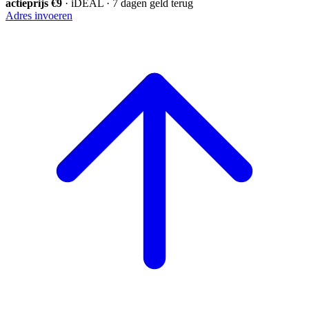
actieprijs €9
· iDEAL · 7 dagen geld terug
Adres invoeren