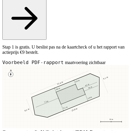
Stap 1 is gratis. U beslist pas na de kaartcheck of u het rapport van
actieprijs €9 bestelt.
Voorbeeld PDF-rapport
maatvoering zichtbaar
N
9,1 m
3,8 m
25,4 m
4,1 m
3,4 m
3,8 m
2,9 m
7,2 m
5,1 m
23,8 m
8,2 m
10 m