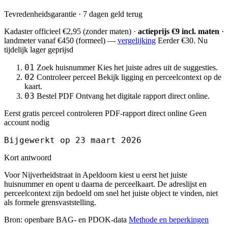
Tevredenheidsgarantie · 7 dagen geld terug
Kadaster officieel
€2,95
(zonder maten) ·
actieprijs €9 incl. maten
·
landmeter
vanaf €450
(formeel) —
vergelijking
Eerder €30. Nu
tijdelijk lager geprijsd
01
Zoek huisnummer
Kies het juiste adres uit de suggesties.
02
Controleer perceel
Bekijk ligging en perceelcontext op de
kaart.
03
Bestel PDF
Ontvang het digitale rapport direct online.
Eerst gratis perceel controleren
PDF-rapport direct online
Geen
account nodig
Bijgewerkt op 23 maart 2026
Kort antwoord
Voor Nijverheidstraat in Apeldoorn kiest u eerst het juiste
huisnummer en opent u daarna de perceelkaart. De adreslijst en
perceelcontext zijn bedoeld om snel het juiste object te vinden, niet
als formele grensvaststelling.
Bron: openbare BAG- en PDOK-data
Methode en beperkingen