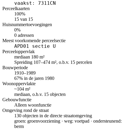
vaakst: 7311CN
Perceelkaarten
100%
15 van 15
Huisnummertoevoegingen
0%
0 adressen
Meest voorkomende perceelsectie
APD01 sectie U
Perceeloppervlak
mediaan 180 m²
Spreiding 107–474 m², o.b.v. 15 percelen
Bouwperiode
1910–1989
67% in de jaren 1980
Woonoppervlakte
~104 m²
mediaan, o.b.v. 15 objecten
Gebouwfunctie
Alleen woonfunctie
Omgeving rond de straat
130 objecten in de directe straatomgeving
groen: groenvoorziening · weg: voetpad · ondersteunend:
berm