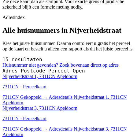
Zie deze kaart dan als startpunt. Voor exacte grens of juridische
zekerheid blijft een formele meting nodig.
Adresindex
Alle huisnummers in Nijverheidstraat
Kies het juiste huisnummer. Daarna controleert u gratis het perceel
op de kaart en bestelt u alleen een rapport als dit het juiste perceel is.
15 resultaten
Huisnummer niet gevonden? Zoek bovenaan direct op adres
Adres
Postcode
Perceel
Open
Nijverheidstraat 1, 7311CN Apeldoorn
7311CN · Perceelkaart
7311CN
Gekoppeld
→
Adresdetails Nijverheidstraat 1, 7311CN
Apeldoorn
Nijverheidstraat 3, 7311CN Apeldoorn
7311CN · Perceelkaart
7311CN
Gekoppeld
→
Adresdetails Nijverheidstraat 3, 7311CN
Apeldoorn