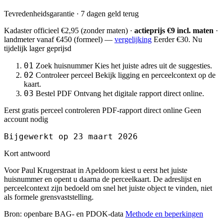
Tevredenheidsgarantie · 7 dagen geld terug
Kadaster officieel
€2,95
(zonder maten) ·
actieprijs €9 incl. maten
·
landmeter
vanaf €450
(formeel) —
vergelijking
Eerder €30. Nu
tijdelijk lager geprijsd
01
Zoek huisnummer
Kies het juiste adres uit de suggesties.
02
Controleer perceel
Bekijk ligging en perceelcontext op de
kaart.
03
Bestel PDF
Ontvang het digitale rapport direct online.
Eerst gratis perceel controleren
PDF-rapport direct online
Geen
account nodig
Bijgewerkt op 23 maart 2026
Kort antwoord
Voor Paul Krugerstraat in Apeldoorn kiest u eerst het juiste
huisnummer en opent u daarna de perceelkaart. De adreslijst en
perceelcontext zijn bedoeld om snel het juiste object te vinden, niet
als formele grensvaststelling.
Bron: openbare BAG- en PDOK-data
Methode en beperkingen