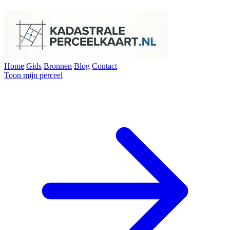
Home
Gids
Bronnen
Blog
Contact
Toon mijn perceel