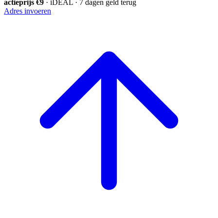
actieprijs €9
· iDEAL · 7 dagen geld terug
Adres invoeren