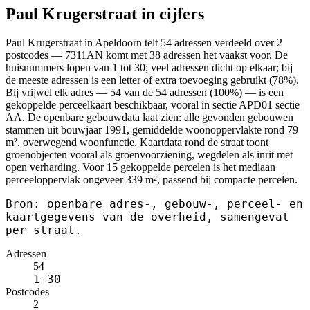
Paul Krugerstraat in cijfers
Paul Krugerstraat in Apeldoorn telt 54 adressen verdeeld over 2
postcodes — 7311AN komt met 38 adressen het vaakst voor. De
huisnummers lopen van 1 tot 30; veel adressen dicht op elkaar; bij
de meeste adressen is een letter of extra toevoeging gebruikt (78%).
Bij vrijwel elk adres — 54 van de 54 adressen (100%) — is een
gekoppelde perceelkaart beschikbaar, vooral in sectie APD01 sectie
AA. De openbare gebouwdata laat zien: alle gevonden gebouwen
stammen uit bouwjaar 1991, gemiddelde woonoppervlakte rond 79
m², overwegend woonfunctie. Kaartdata rond de straat toont
groenobjecten vooral als groenvoorziening, wegdelen als inrit met
open verharding. Voor 15 gekoppelde percelen is het mediaan
perceeloppervlak ongeveer 339 m², passend bij compacte percelen.
Bron: openbare adres-, gebouw-, perceel- en
kaartgegevens van de overheid, samengevat
per straat.
Adressen
54
1–30
Postcodes
2