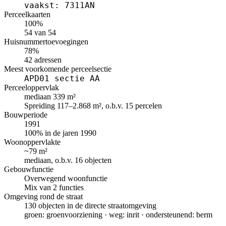
vaakst: 7311AN
Perceelkaarten
100%
54 van 54
Huisnummertoevoegingen
78%
42 adressen
Meest voorkomende perceelsectie
APD01 sectie AA
Perceeloppervlak
mediaan 339 m²
Spreiding 117–2.868 m², o.b.v. 15 percelen
Bouwperiode
1991
100% in de jaren 1990
Woonoppervlakte
~79 m²
mediaan, o.b.v. 16 objecten
Gebouwfunctie
Overwegend woonfunctie
Mix van 2 functies
Omgeving rond de straat
130 objecten in de directe straatomgeving
groen: groenvoorziening · weg: inrit · ondersteunend: berm