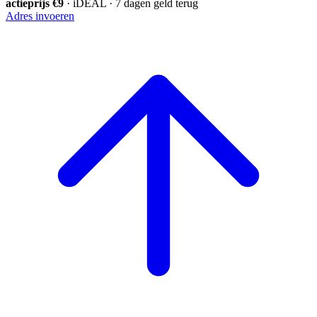
actieprijs €9
· iDEAL · 7 dagen geld terug
Adres invoeren