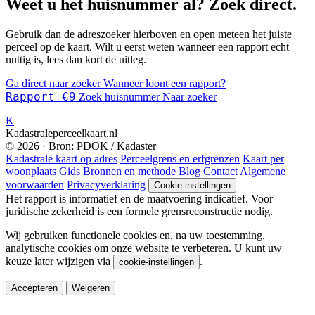
Weet u het huisnummer al? Zoek direct.
Gebruik dan de adreszoeker hierboven en open meteen het juiste
perceel op de kaart. Wilt u eerst weten wanneer een rapport echt
nuttig is, lees dan kort de uitleg.
Ga direct naar zoeker
Wanneer loont een rapport?
Rapport €9
Zoek huisnummer
Naar zoeker
K
Kadastraleperceelkaart.nl
© 2026 · Bron: PDOK / Kadaster
Kadastrale kaart op adres
Perceelgrens en erfgrenzen
Kaart per
woonplaats
Gids
Bronnen en methode
Blog
Contact
Algemene
voorwaarden
Privacyverklaring
Cookie-instellingen
Het rapport is informatief en de maatvoering indicatief. Voor
juridische zekerheid is een formele grensreconstructie nodig.
Wij gebruiken functionele cookies en, na uw toestemming,
analytische cookies om onze website te verbeteren. U kunt uw
keuze later wijzigen via
.
cookie-instellingen
Accepteren
Weigeren