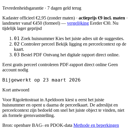
Tevredenheidsgarantie · 7 dagen geld terug
Kadaster officieel
€2,95
(zonder maten) ·
actieprijs €9 incl. maten
·
landmeter
vanaf €450
(formeel) —
vergelijking
Eerder €30. Nu
tijdelijk lager geprijsd
01
Zoek huisnummer
Kies het juiste adres uit de suggesties.
02
Controleer perceel
Bekijk ligging en perceelcontext op de
kaart.
03
Bestel PDF
Ontvang het digitale rapport direct online.
Eerst gratis perceel controleren
PDF-rapport direct online
Geen
account nodig
Bijgewerkt op 23 maart 2026
Kort antwoord
Voor Rigolettostraat in Apeldoorn kiest u eerst het juiste
huisnummer en opent u daarna de perceelkaart. De adreslijst en
perceelcontext zijn bedoeld om snel het juiste object te vinden, niet
als formele grensvaststelling.
Bron: openbare BAG- en PDOK-data
Methode en beperkingen