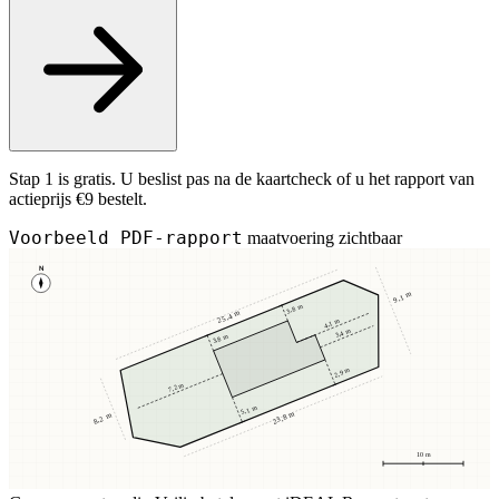
Stap 1 is gratis. U beslist pas na de kaartcheck of u het rapport van
actieprijs €9 bestelt.
Voorbeeld PDF-rapport
maatvoering zichtbaar
N
9,1 m
3,8 m
25,4 m
4,1 m
3,4 m
3,8 m
2,9 m
7,2 m
5,1 m
23,8 m
8,2 m
10 m