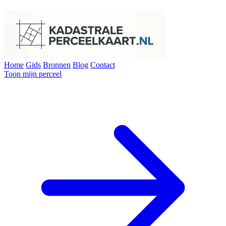
Home
Gids
Bronnen
Blog
Contact
Toon mijn perceel