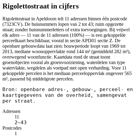
Rigolettostraat in cijfers
Rigolettostraat in Apeldoorn telt 11 adressen binnen één postcode
(7323CV). De huisnummers lopen van 2 tot 43; ruim opgezette
straat; zonder huisnummerletters of extra toevoegingen. Bij vrijwel
elk adres — 11 van de 11 adressen (100%) — is een gekoppelde
perceelkaart beschikbaar, vooral in sectie APD01 sectie Z. De
openbare gebouwdata laat zien: bouwperiode loopt van 1969 tot
2013, mediane woonoppervlakte rond 144 m² (gemiddeld 282 m²),
overwegend woonfunctie. Kaartdata rond de straat toont
groenobjecten vooral als groenvoorziening, waterdelen van type
watervlakte, wegdelen als voetpad met open verharding. Voor 11
gekoppelde percelen is het mediaan perceeloppervlak ongeveer 565
m², passend bij middelgrote percelen.
Bron: openbare adres-, gebouw-, perceel- en
kaartgegevens van de overheid, samengevat
per straat.
Adressen
11
2–43
Postcodes
1