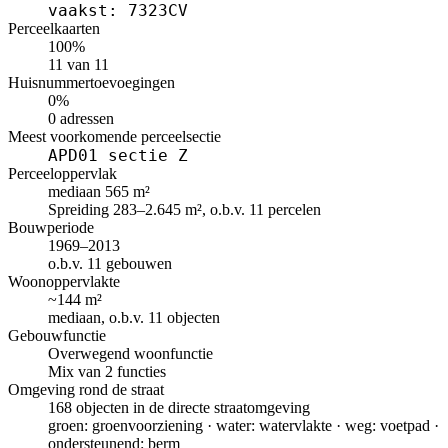
vaakst: 7323CV
Perceelkaarten
100%
11 van 11
Huisnummertoevoegingen
0%
0 adressen
Meest voorkomende perceelsectie
APD01 sectie Z
Perceeloppervlak
mediaan 565 m²
Spreiding 283–2.645 m², o.b.v. 11 percelen
Bouwperiode
1969–2013
o.b.v. 11 gebouwen
Woonoppervlakte
~144 m²
mediaan, o.b.v. 11 objecten
Gebouwfunctie
Overwegend woonfunctie
Mix van 2 functies
Omgeving rond de straat
168 objecten in de directe straatomgeving
groen: groenvoorziening · water: watervlakte · weg: voetpad ·
ondersteunend: berm