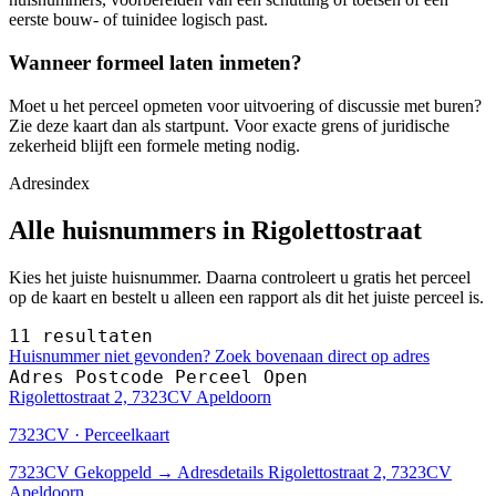
eerste bouw- of tuinidee logisch past.
Wanneer formeel laten inmeten?
Moet u het perceel opmeten voor uitvoering of discussie met buren?
Zie deze kaart dan als startpunt. Voor exacte grens of juridische
zekerheid blijft een formele meting nodig.
Adresindex
Alle huisnummers in Rigolettostraat
Kies het juiste huisnummer. Daarna controleert u gratis het perceel
op de kaart en bestelt u alleen een rapport als dit het juiste perceel is.
11 resultaten
Huisnummer niet gevonden? Zoek bovenaan direct op adres
Adres
Postcode
Perceel
Open
Rigolettostraat 2, 7323CV Apeldoorn
7323CV · Perceelkaart
7323CV
Gekoppeld
→
Adresdetails Rigolettostraat 2, 7323CV
Apeldoorn