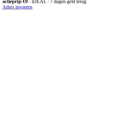
actieprijs €9
· iDEAL · 7 dagen geld terug
Adres invoeren