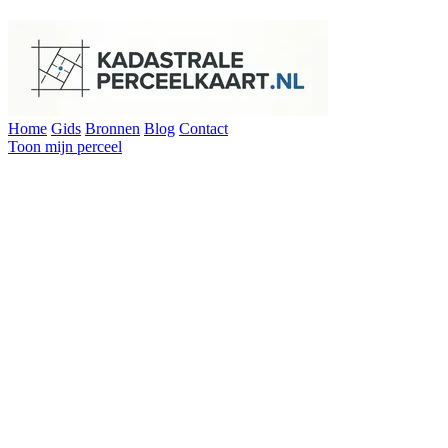
Home
Gids
Bronnen
Blog
Contact
Toon mijn perceel