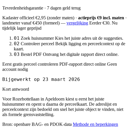
Tevredenheidsgarantie · 7 dagen geld terug
Kadaster officieel
€2,95
(zonder maten) ·
actieprijs €9 incl. maten
·
landmeter
vanaf €450
(formeel) —
vergelijking
Eerder €30. Nu
tijdelijk lager geprijsd
01
Zoek huisnummer
Kies het juiste adres uit de suggesties.
02
Controleer perceel
Bekijk ligging en perceelcontext op de
kaart.
03
Bestel PDF
Ontvang het digitale rapport direct online.
Eerst gratis perceel controleren
PDF-rapport direct online
Geen
account nodig
Bijgewerkt op 23 maart 2026
Kort antwoord
Voor Rozebottellaan in Apeldoorn kiest u eerst het juiste
huisnummer en opent u daarna de perceelkaart. De adreslijst en
perceelcontext zijn bedoeld om snel het juiste object te vinden, niet
als formele grensvaststelling.
Bron: openbare BAG- en PDOK-data
Methode en beperkingen