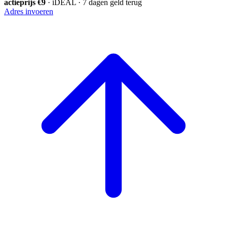
actieprijs €9
· iDEAL · 7 dagen geld terug
Adres invoeren