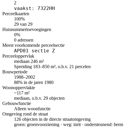
2
vaakst: 7322HH
Perceelkaarten
100%
29 van 29
Huisnummertoevoegingen
0%
0 adressen
Meest voorkomende perceelsectie
APD01 sectie Z
Perceeloppervlak
mediaan 246 m²
Spreiding 183–850 m², o.b.v. 21 percelen
Bouwperiode
1988–2002
88% in de jaren 1980
Woonoppervlakte
~117 m²
mediaan, o.b.v. 29 objecten
Gebouwfunctie
Alleen woonfunctie
Omgeving rond de straat
126 objecten in de directe straatomgeving
groen: groenvoorziening · weg: inrit · ondersteunend: berm