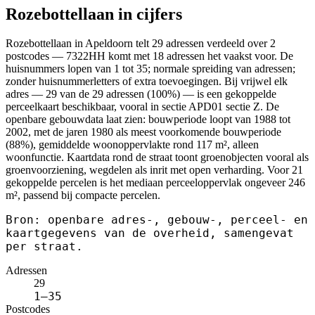
Rozebottellaan in cijfers
Rozebottellaan in Apeldoorn telt 29 adressen verdeeld over 2
postcodes — 7322HH komt met 18 adressen het vaakst voor. De
huisnummers lopen van 1 tot 35; normale spreiding van adressen;
zonder huisnummerletters of extra toevoegingen. Bij vrijwel elk
adres — 29 van de 29 adressen (100%) — is een gekoppelde
perceelkaart beschikbaar, vooral in sectie APD01 sectie Z. De
openbare gebouwdata laat zien: bouwperiode loopt van 1988 tot
2002, met de jaren 1980 als meest voorkomende bouwperiode
(88%), gemiddelde woonoppervlakte rond 117 m², alleen
woonfunctie. Kaartdata rond de straat toont groenobjecten vooral als
groenvoorziening, wegdelen als inrit met open verharding. Voor 21
gekoppelde percelen is het mediaan perceeloppervlak ongeveer 246
m², passend bij compacte percelen.
Bron: openbare adres-, gebouw-, perceel- en
kaartgegevens van de overheid, samengevat
per straat.
Adressen
29
1–35
Postcodes