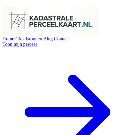
Home
Gids
Bronnen
Blog
Contact
Toon mijn perceel