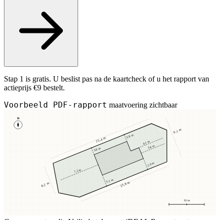
Stap 1 is gratis. U beslist pas na de kaartcheck of u het rapport van
actieprijs €9 bestelt.
Voorbeeld PDF-rapport
maatvoering zichtbaar
N
9,1 m
3,8 m
25,4 m
4,1 m
3,4 m
3,8 m
2,9 m
7,2 m
5,1 m
23,8 m
8,2 m
10 m