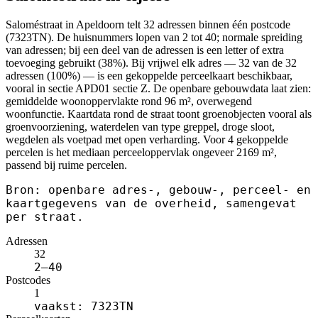
Saloméstraat in Apeldoorn telt 32 adressen binnen één postcode
(7323TN). De huisnummers lopen van 2 tot 40; normale spreiding
van adressen; bij een deel van de adressen is een letter of extra
toevoeging gebruikt (38%). Bij vrijwel elk adres — 32 van de 32
adressen (100%) — is een gekoppelde perceelkaart beschikbaar,
vooral in sectie APD01 sectie Z. De openbare gebouwdata laat zien:
gemiddelde woonoppervlakte rond 96 m², overwegend
woonfunctie. Kaartdata rond de straat toont groenobjecten vooral als
groenvoorziening, waterdelen van type greppel, droge sloot,
wegdelen als voetpad met open verharding. Voor 4 gekoppelde
percelen is het mediaan perceeloppervlak ongeveer 2169 m²,
passend bij ruime percelen.
Bron: openbare adres-, gebouw-, perceel- en
kaartgegevens van de overheid, samengevat
per straat.
Adressen
32
2–40
Postcodes
1
vaakst: 7323TN