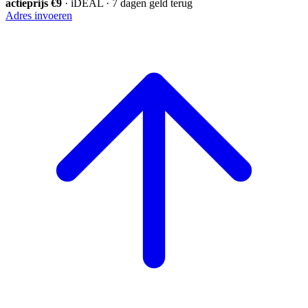
actieprijs €9
· iDEAL · 7 dagen geld terug
Adres invoeren