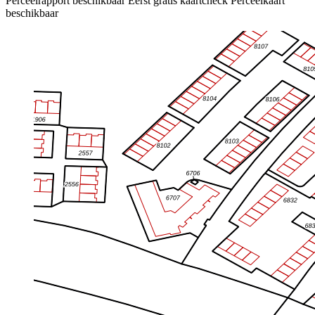
Perceelrapport beschikbaar
Eerst gratis kaartcheck
Perceelkaart
beschikbaar