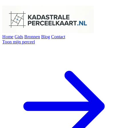
Home
Gids
Bronnen
Blog
Contact
Toon mijn perceel