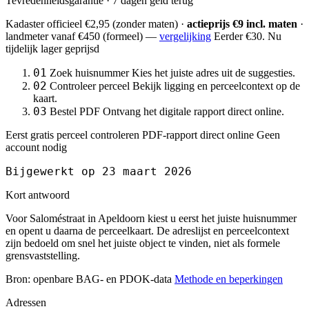
Tevredenheidsgarantie · 7 dagen geld terug
Kadaster officieel
€2,95
(zonder maten) ·
actieprijs €9 incl. maten
·
landmeter
vanaf €450
(formeel) —
vergelijking
Eerder €30. Nu
tijdelijk lager geprijsd
01
Zoek huisnummer
Kies het juiste adres uit de suggesties.
02
Controleer perceel
Bekijk ligging en perceelcontext op de
kaart.
03
Bestel PDF
Ontvang het digitale rapport direct online.
Eerst gratis perceel controleren
PDF-rapport direct online
Geen
account nodig
Bijgewerkt op 23 maart 2026
Kort antwoord
Voor Saloméstraat in Apeldoorn kiest u eerst het juiste huisnummer
en opent u daarna de perceelkaart. De adreslijst en perceelcontext
zijn bedoeld om snel het juiste object te vinden, niet als formele
grensvaststelling.
Bron: openbare BAG- en PDOK-data
Methode en beperkingen
Adressen