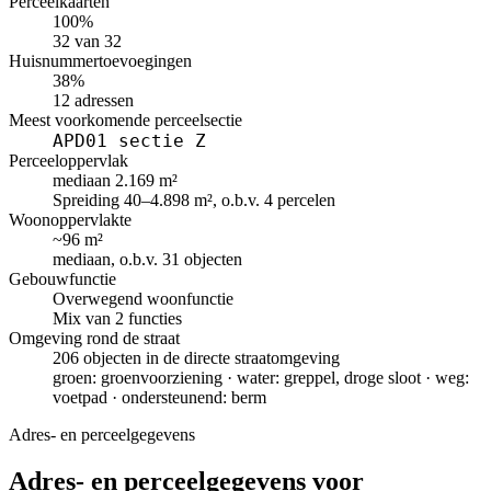
Perceelkaarten
100%
32 van 32
Huisnummertoevoegingen
38%
12 adressen
Meest voorkomende perceelsectie
APD01 sectie Z
Perceeloppervlak
mediaan 2.169 m²
Spreiding 40–4.898 m², o.b.v. 4 percelen
Woonoppervlakte
~96 m²
mediaan, o.b.v. 31 objecten
Gebouwfunctie
Overwegend woonfunctie
Mix van 2 functies
Omgeving rond de straat
206 objecten in de directe straatomgeving
groen: groenvoorziening · water: greppel, droge sloot · weg:
voetpad · ondersteunend: berm
Adres- en perceelgegevens
Adres- en perceelgegevens voor