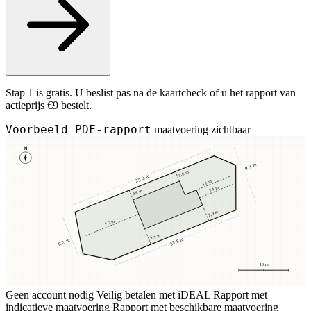
Stap 1 is gratis. U beslist pas na de kaartcheck of u het rapport van
actieprijs €9 bestelt.
Voorbeeld PDF-rapport
maatvoering zichtbaar
N
9,1 m
3,8 m
25,4 m
4,1 m
3,4 m
3,8 m
2,9 m
7,2 m
5,1 m
23,8 m
8,2 m
10 m
Geen account nodig
Veilig betalen met iDEAL
Rapport met
indicatieve maatvoering
Rapport met beschikbare maatvoering