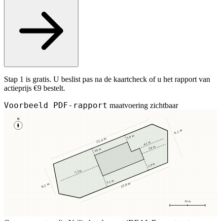
Stap 1 is gratis. U beslist pas na de kaartcheck of u het rapport van
actieprijs €9 bestelt.
Voorbeeld PDF-rapport
maatvoering zichtbaar
N
9,1 m
3,8 m
25,4 m
4,1 m
3,4 m
3,8 m
2,9 m
7,2 m
5,1 m
23,8 m
8,2 m
10 m