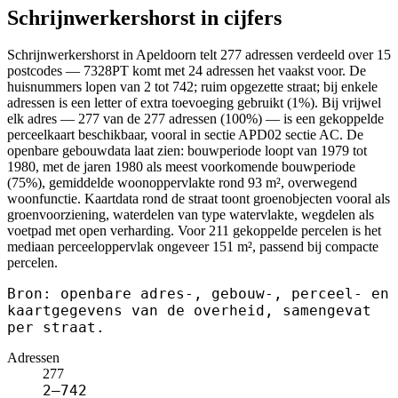
Schrijnwerkershorst in cijfers
Schrijnwerkershorst in Apeldoorn telt 277 adressen verdeeld over 15
postcodes — 7328PT komt met 24 adressen het vaakst voor. De
huisnummers lopen van 2 tot 742; ruim opgezette straat; bij enkele
adressen is een letter of extra toevoeging gebruikt (1%). Bij vrijwel
elk adres — 277 van de 277 adressen (100%) — is een gekoppelde
perceelkaart beschikbaar, vooral in sectie APD02 sectie AC. De
openbare gebouwdata laat zien: bouwperiode loopt van 1979 tot
1980, met de jaren 1980 als meest voorkomende bouwperiode
(75%), gemiddelde woonoppervlakte rond 93 m², overwegend
woonfunctie. Kaartdata rond de straat toont groenobjecten vooral als
groenvoorziening, waterdelen van type watervlakte, wegdelen als
voetpad met open verharding. Voor 211 gekoppelde percelen is het
mediaan perceeloppervlak ongeveer 151 m², passend bij compacte
percelen.
Bron: openbare adres-, gebouw-, perceel- en
kaartgegevens van de overheid, samengevat
per straat.
Adressen
277
2–742