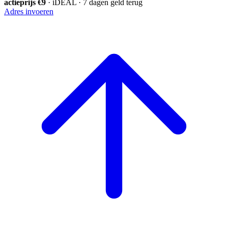
actieprijs €9
· iDEAL · 7 dagen geld terug
Adres invoeren