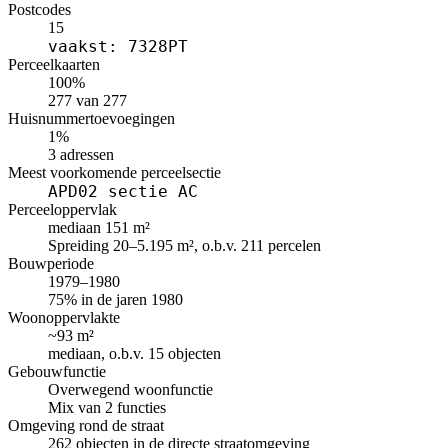
Postcodes
15
vaakst: 7328PT
Perceelkaarten
100%
277 van 277
Huisnummertoevoegingen
1%
3 adressen
Meest voorkomende perceelsectie
APD02 sectie AC
Perceeloppervlak
mediaan 151 m²
Spreiding 20–5.195 m², o.b.v. 211 percelen
Bouwperiode
1979–1980
75% in de jaren 1980
Woonoppervlakte
~93 m²
mediaan, o.b.v. 15 objecten
Gebouwfunctie
Overwegend woonfunctie
Mix van 2 functies
Omgeving rond de straat
262 objecten in de directe straatomgeving