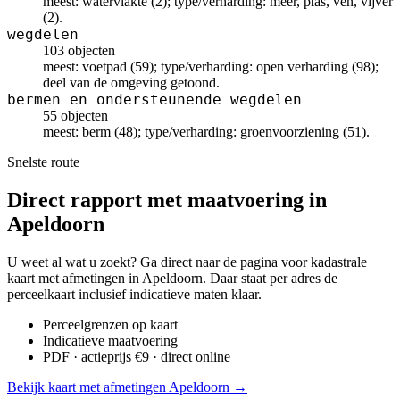
meest: watervlakte (2); type/verharding: meer, plas, ven, vijver
(2).
wegdelen
103 objecten
meest: voetpad (59); type/verharding: open verharding (98);
deel van de omgeving getoond.
bermen en ondersteunende wegdelen
55 objecten
meest: berm (48); type/verharding: groenvoorziening (51).
Snelste route
Direct rapport met maatvoering in
Apeldoorn
U weet al wat u zoekt? Ga direct naar de pagina voor kadastrale
kaart met afmetingen in Apeldoorn. Daar staat per adres de
perceelkaart inclusief indicatieve maten klaar.
Perceelgrenzen op kaart
Indicatieve maatvoering
PDF · actieprijs €9 · direct online
Bekijk kaart met afmetingen Apeldoorn →