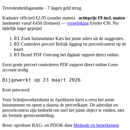
Tevredenheidsgarantie · 7 dagen geld terug
Kadaster officieel
€2,95
(zonder maten) ·
actieprijs €9 incl. maten
·
landmeter
vanaf €450
(formeel) —
vergelijking
Eerder €30. Nu
tijdelijk lager geprijsd
01
Zoek huisnummer
Kies het juiste adres uit de suggesties.
02
Controleer perceel
Bekijk ligging en perceelcontext op de
kaart.
03
Bestel PDF
Ontvang het digitale rapport direct online.
Eerst gratis perceel controleren
PDF-rapport direct online
Geen
account nodig
Bijgewerkt op 23 maart 2026
Kort antwoord
Voor Schrijnwerkershorst in Apeldoorn kiest u eerst het juiste
huisnummer en opent u daarna de perceelkaart. De adreslijst en
perceelcontext zijn bedoeld om snel het juiste object te vinden, niet
als formele grensvaststelling.
Bron: openbare BAG- en PDOK-data
Methode en beperkingen