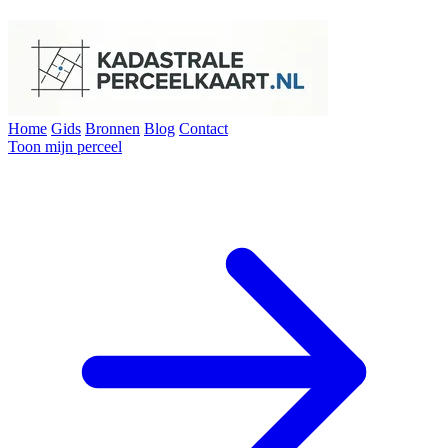
Home
Gids
Bronnen
Blog
Contact
Toon mijn perceel