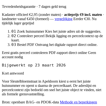
Tevredenheidsgarantie · 7 dagen geld terug
Kadaster officieel
€2,95
(zonder maten) ·
actieprijs €9 incl. maten
·
landmeter
vanaf €450
(formeel) —
vergelijking
Eerder €30. Nu
tijdelijk lager geprijsd
01
Zoek huisnummer
Kies het juiste adres uit de suggesties.
02
Controleer perceel
Bekijk ligging en perceelcontext op de
kaart.
03
Bestel PDF
Ontvang het digitale rapport direct online.
Eerst gratis perceel controleren
PDF-rapport direct online
Geen
account nodig
Bijgewerkt op 23 maart 2026
Kort antwoord
Voor Sleutelbloemstraat in Apeldoorn kiest u eerst het juiste
huisnummer en opent u daarna de perceelkaart. De adreslijst en
perceelcontext zijn bedoeld om snel het juiste object te vinden, niet
als formele grensvaststelling.
Bron: openbare BAG- en PDOK-data
Methode en beperkingen