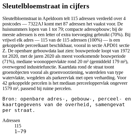
Sleutelbloemstraat in cijfers
Sleutelbloemstraat in Apeldoorn telt 115 adressen verdeeld over 4
postcodes — 7322AJ komt met 87 adressen het vaakst voor. De
huisnummers lopen van 1 tot 79; compacte adresopbouw; bij de
meeste adressen is een letter of extra toevoeging gebruikt (70%). Bij
vrijwel elk adres — 115 van de 115 adressen (100%) — is een
gekoppelde perceelkaart beschikbaar, vooral in sectie APD01 sectie
Z. De openbare gebouwdata laat zien: bouwperiode loopt van 1972
tot 2020, met de jaren 2020 als meest voorkomende bouwperiode
(71%), mediane woonoppervlakte rond 20 m² (gemiddeld 179 m²),
overwegend industriefunctie. Kaartdata rond de straat toont
groenobjecten vooral als groenvoorziening, waterdelen van type
watervlakte, wegdelen als parkeervlak met open verharding. Voor
42 gekoppelde percelen is het mediaan perceeloppervlak ongeveer
1579 m², passend bij ruime percelen.
Bron: openbare adres-, gebouw-, perceel- en
kaartgegevens van de overheid, samengevat
per straat.
Adressen
115
1–79