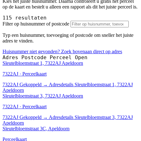
Kies het juiste huisnummer. Daarna controleert u gratis het perceel
op de kaart en bestelt u alleen een rapport als dit het juiste perceel is.
115 resultaten
Filter op huisnummer of postcode
Typ een huisnummer, toevoeging of postcode om sneller het juiste
adres te vinden.
Huisnummer niet gevonden? Zoek bovenaan direct op adres
Adres
Postcode
Perceel
Open
Sleutelbloemstraat 1, 7322AJ Apeldoorn
7322AJ · Perceelkaart
7322AJ
Gekoppeld
→
Adresdetails Sleutelbloemstraat 1, 7322AJ
Apeldoorn
Sleutelbloemstraat 3, 7322AJ Apeldoorn
7322AJ · Perceelkaart
7322AJ
Gekoppeld
→
Adresdetails Sleutelbloemstraat 3, 7322AJ
Apeldoorn
Sleutelbloemstraat 3C, Apeldoorn
Perceelkaart