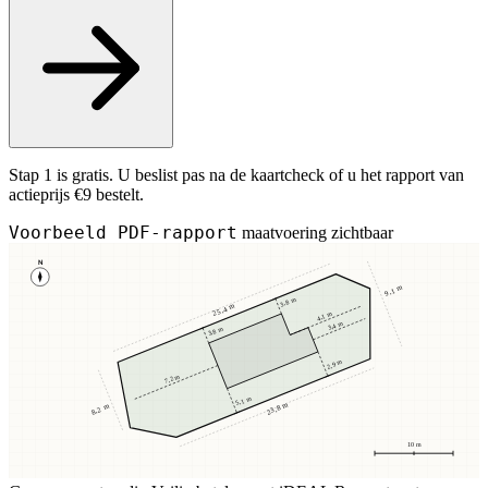
Stap 1 is gratis. U beslist pas na de kaartcheck of u het rapport van
actieprijs €9 bestelt.
Voorbeeld PDF-rapport
maatvoering zichtbaar
N
9,1 m
3,8 m
25,4 m
4,1 m
3,4 m
3,8 m
2,9 m
7,2 m
5,1 m
23,8 m
8,2 m
10 m