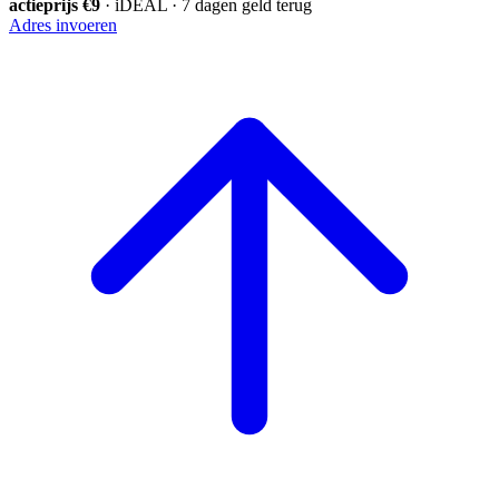
actieprijs €9
· iDEAL · 7 dagen geld terug
Adres invoeren