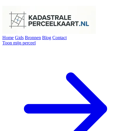
Home
Gids
Bronnen
Blog
Contact
Toon mijn perceel