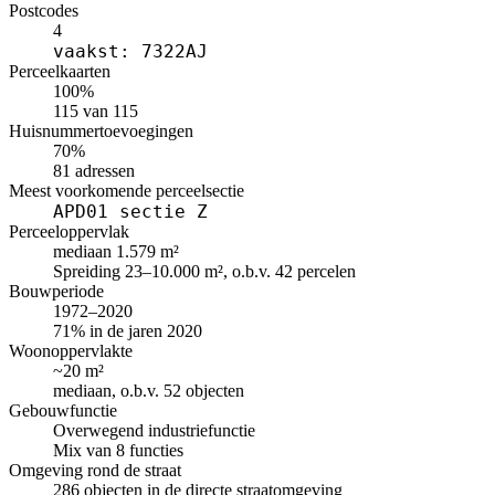
Postcodes
4
vaakst: 7322AJ
Perceelkaarten
100%
115 van 115
Huisnummertoevoegingen
70%
81 adressen
Meest voorkomende perceelsectie
APD01 sectie Z
Perceeloppervlak
mediaan 1.579 m²
Spreiding 23–10.000 m², o.b.v. 42 percelen
Bouwperiode
1972–2020
71% in de jaren 2020
Woonoppervlakte
~20 m²
mediaan, o.b.v. 52 objecten
Gebouwfunctie
Overwegend industriefunctie
Mix van 8 functies
Omgeving rond de straat
286 objecten in de directe straatomgeving