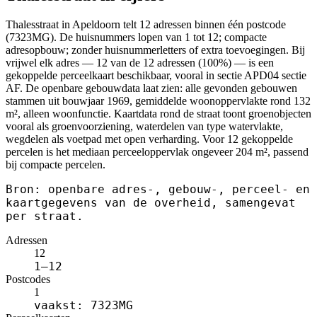
Thalesstraat in Apeldoorn telt 12 adressen binnen één postcode
(7323MG). De huisnummers lopen van 1 tot 12; compacte
adresopbouw; zonder huisnummerletters of extra toevoegingen. Bij
vrijwel elk adres — 12 van de 12 adressen (100%) — is een
gekoppelde perceelkaart beschikbaar, vooral in sectie APD04 sectie
AF. De openbare gebouwdata laat zien: alle gevonden gebouwen
stammen uit bouwjaar 1969, gemiddelde woonoppervlakte rond 132
m², alleen woonfunctie. Kaartdata rond de straat toont groenobjecten
vooral als groenvoorziening, waterdelen van type watervlakte,
wegdelen als voetpad met open verharding. Voor 12 gekoppelde
percelen is het mediaan perceeloppervlak ongeveer 204 m², passend
bij compacte percelen.
Bron: openbare adres-, gebouw-, perceel- en
kaartgegevens van de overheid, samengevat
per straat.
Adressen
12
1–12
Postcodes
1
vaakst: 7323MG