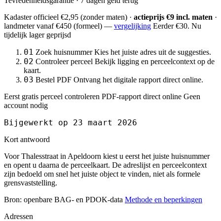
Tevredenheidsgarantie · 7 dagen geld terug
Kadaster officieel
€2,95
(zonder maten) ·
actieprijs €9 incl. maten
·
landmeter
vanaf €450
(formeel) —
vergelijking
Eerder €30. Nu
tijdelijk lager geprijsd
01
Zoek huisnummer
Kies het juiste adres uit de suggesties.
02
Controleer perceel
Bekijk ligging en perceelcontext op de
kaart.
03
Bestel PDF
Ontvang het digitale rapport direct online.
Eerst gratis perceel controleren
PDF-rapport direct online
Geen
account nodig
Bijgewerkt op 23 maart 2026
Kort antwoord
Voor Thalesstraat in Apeldoorn kiest u eerst het juiste huisnummer
en opent u daarna de perceelkaart. De adreslijst en perceelcontext
zijn bedoeld om snel het juiste object te vinden, niet als formele
grensvaststelling.
Bron: openbare BAG- en PDOK-data
Methode en beperkingen
Adressen