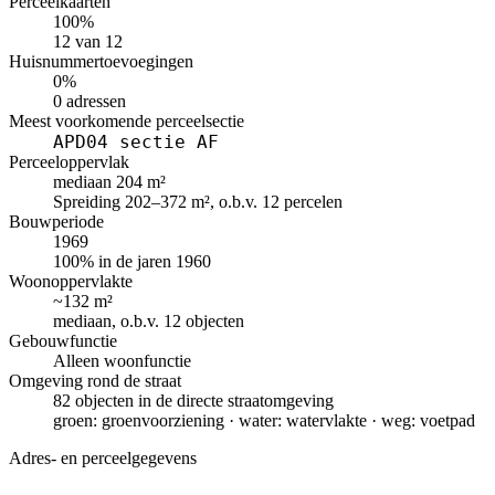
Perceelkaarten
100%
12 van 12
Huisnummertoevoegingen
0%
0 adressen
Meest voorkomende perceelsectie
APD04 sectie AF
Perceeloppervlak
mediaan 204 m²
Spreiding 202–372 m², o.b.v. 12 percelen
Bouwperiode
1969
100% in de jaren 1960
Woonoppervlakte
~132 m²
mediaan, o.b.v. 12 objecten
Gebouwfunctie
Alleen woonfunctie
Omgeving rond de straat
82 objecten in de directe straatomgeving
groen: groenvoorziening · water: watervlakte · weg: voetpad
Adres- en perceelgegevens