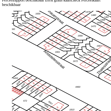
Perceelrapport beschikbaar
Eerst gratis kaartcheck
Perceelkaart
beschikbaar