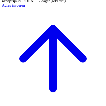
actieprijs €9
· iDEAL · 7 dagen geld terug
Adres invoeren