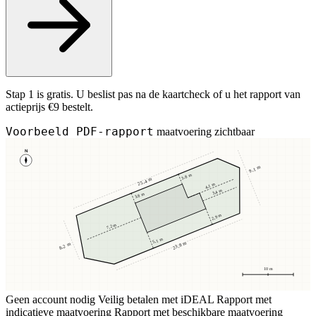
Stap 1 is gratis. U beslist pas na de kaartcheck of u het rapport van
actieprijs €9 bestelt.
Voorbeeld PDF-rapport
maatvoering zichtbaar
N
9,1 m
3,8 m
25,4 m
4,1 m
3,4 m
3,8 m
2,9 m
7,2 m
5,1 m
23,8 m
8,2 m
10 m
Geen account nodig
Veilig betalen met iDEAL
Rapport met
indicatieve maatvoering
Rapport met beschikbare maatvoering