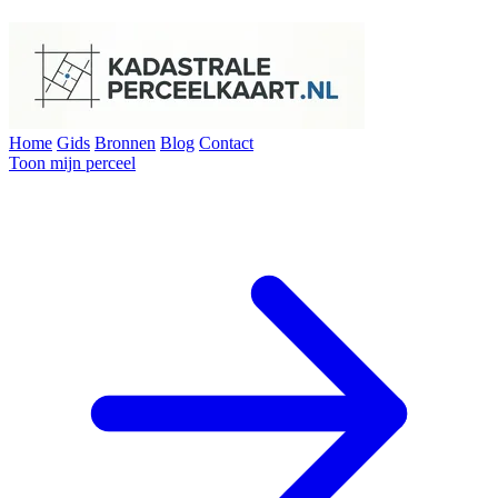
Home
Gids
Bronnen
Blog
Contact
Toon mijn perceel