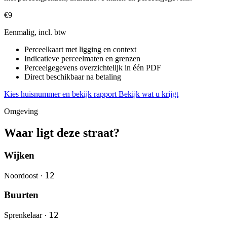
€9
Eenmalig, incl. btw
Perceelkaart met ligging en context
Indicatieve perceelmaten en grenzen
Perceelgegevens overzichtelijk in één PDF
Direct beschikbaar na betaling
Kies huisnummer en bekijk rapport
Bekijk wat u krijgt
Omgeving
Waar ligt deze straat?
Wijken
12
Noordoost ·
Buurten
12
Sprenkelaar ·