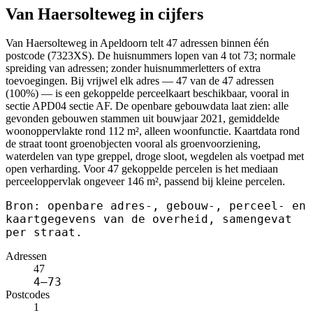
Van Haersolteweg in cijfers
Van Haersolteweg in Apeldoorn telt 47 adressen binnen één
postcode (7323XS). De huisnummers lopen van 4 tot 73; normale
spreiding van adressen; zonder huisnummerletters of extra
toevoegingen. Bij vrijwel elk adres — 47 van de 47 adressen
(100%) — is een gekoppelde perceelkaart beschikbaar, vooral in
sectie APD04 sectie AF. De openbare gebouwdata laat zien: alle
gevonden gebouwen stammen uit bouwjaar 2021, gemiddelde
woonoppervlakte rond 112 m², alleen woonfunctie. Kaartdata rond
de straat toont groenobjecten vooral als groenvoorziening,
waterdelen van type greppel, droge sloot, wegdelen als voetpad met
open verharding. Voor 47 gekoppelde percelen is het mediaan
perceeloppervlak ongeveer 146 m², passend bij kleine percelen.
Bron: openbare adres-, gebouw-, perceel- en
kaartgegevens van de overheid, samengevat
per straat.
Adressen
47
4–73
Postcodes
1