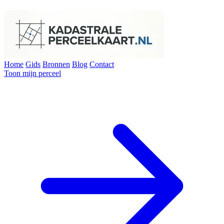
Home
Gids
Bronnen
Blog
Contact
Toon mijn perceel