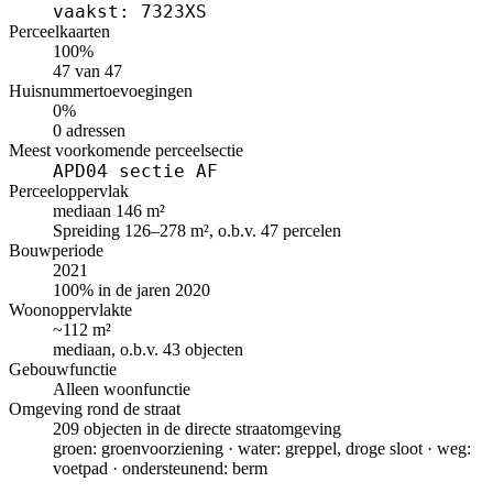
vaakst: 7323XS
Perceelkaarten
100%
47 van 47
Huisnummertoevoegingen
0%
0 adressen
Meest voorkomende perceelsectie
APD04 sectie AF
Perceeloppervlak
mediaan 146 m²
Spreiding 126–278 m², o.b.v. 47 percelen
Bouwperiode
2021
100% in de jaren 2020
Woonoppervlakte
~112 m²
mediaan, o.b.v. 43 objecten
Gebouwfunctie
Alleen woonfunctie
Omgeving rond de straat
209 objecten in de directe straatomgeving
groen: groenvoorziening · water: greppel, droge sloot · weg:
voetpad · ondersteunend: berm