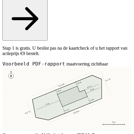
Stap 1 is gratis. U beslist pas na de kaartcheck of u het rapport van
actieprijs €9 bestelt.
Voorbeeld PDF-rapport
maatvoering zichtbaar
N
9,1 m
3,8 m
25,4 m
4,1 m
3,4 m
3,8 m
2,9 m
7,2 m
5,1 m
23,8 m
8,2 m
10 m