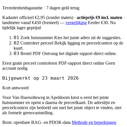
Tevredenheidsgarantie · 7 dagen geld terug
Kadaster officieel
€2,95
(zonder maten) ·
actieprijs €9 incl. maten
·
landmeter
vanaf €450
(formeel) —
vergelijking
Eerder €30. Nu
tijdelijk lager geprijsd
01
Zoek huisnummer
Kies het juiste adres uit de suggesties.
02
Controleer perceel
Bekijk ligging en perceelcontext op de
kaart.
03
Bestel PDF
Ontvang het digitale rapport direct online.
Eerst gratis perceel controleren
PDF-rapport direct online
Geen
account nodig
Bijgewerkt op 23 maart 2026
Kort antwoord
Voor Van Haersolteweg in Apeldoorn kiest u eerst het juiste
huisnummer en opent u daarna de perceelkaart. De adreslijst en
perceelcontext zijn bedoeld om snel het juiste object te vinden, niet
als formele grensvaststelling.
Bron: openbare BAG- en PDOK-data
Methode en beperkingen