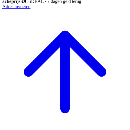
actieprijs €9
· iDEAL · 7 dagen geld terug
Adres invoeren