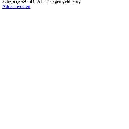
actieprijs €9
· iDEAL · 7 dagen geld terug
Adres invoeren