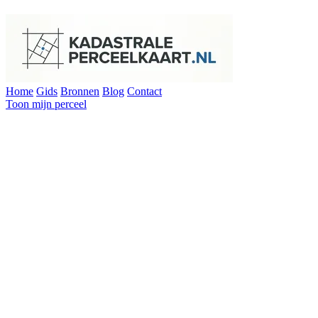
Home
Gids
Bronnen
Blog
Contact
Toon mijn perceel